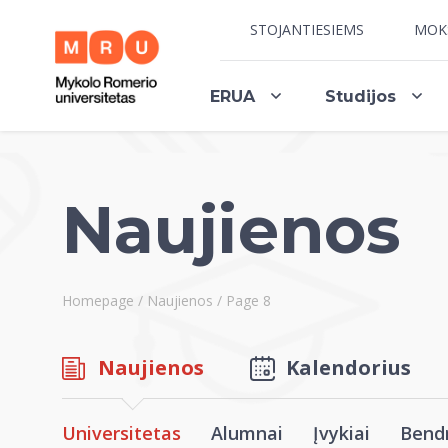
STOJANTIESIEMS
MOK
ERUA
Studijos
Naujienos
Homepage
/
Naujienos
/
Page 8
Naujienos
Kalendorius
Universitetas
Alumnai
Įvykiai
Bend