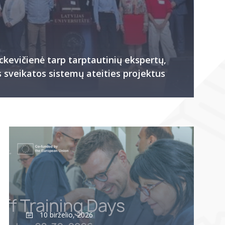
ockevičienė tarp tarptautinių ekspertų,
 sveikatos sistemų ateities projektus
10 birželio, 2026