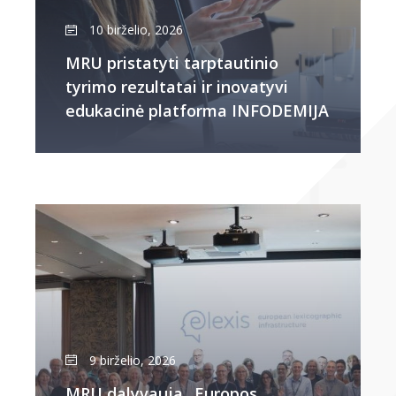
10 birželio, 2026
MRU pristatyti tarptautinio
tyrimo rezultatai ir inovatyvi
edukacinė platforma INFODEMIJA
9 birželio, 2026
MRU dalyvauja „Europos