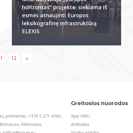
horizontas“ projekte: siekiama iš
esmės atnaujinti Europos
leksikografinę infrastruktūrą
ELEXIS
1
12
»
Greitosios nuorodos
entų priėmimas: +370 5 271 4700,
Apie MRU
mruni.eu; Rektoriaus
Atributika
s roffice@mruni.eu
Studijų kokybė