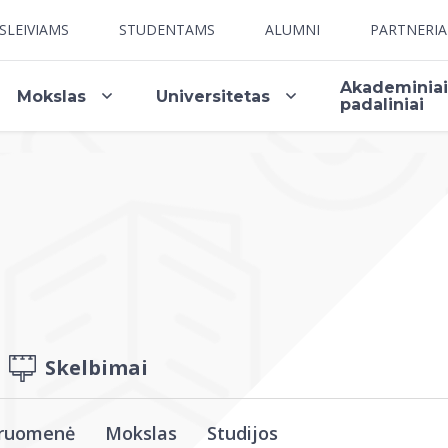
SLEIVIAMS
STUDENTAMS
ALUMNI
PARTNERI
Akademinia
Mokslas
Universitetas
padaliniai
Skelbimai
ruomenė
Mokslas
Studijos