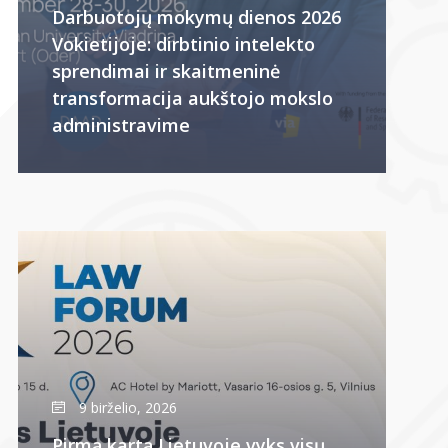
Darbuotojų mokymų dienos 2026
Vokietijoje: dirbtinio intelekto
sprendimai ir skaitmeninė
transformacija aukštojo mokslo
administravime
9 birželio, 2026
Pirmą kartą Lietuvoje vyks visų