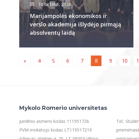
10 birželio, 2026
Marijampolės ekonomikos ir
verslo akademija išlydėjo pirmąją
absolventų laidą
«
4
5
6
7
8
9
10
1
Mykolo Romerio universitetas
Juridinio asmens kodas 111951726
Tel.: Stud
PVM mokėtojo kodas LT119517219
priemimas@
Adresas: Ateities g. 20, LT-08303 Vilnius
priimamasi