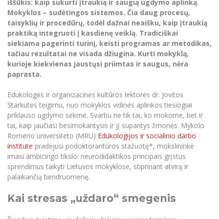
Renginių kalendorius
iššūkis: kaip sukurti įtraukią ir saugią ugdymo aplinką.
Universiteto teatras
Neformaliuoju ir (ar) savišvietos būdu įgytų
Erasmus+ mobilumas praktikoms (SMP)
Partnerystės
Emocinė gerovė
Mokslo laboratorijos
Mokyklos – sudėtingos sistemos. Čia daug procesų,
kompetencijų vertinimas ir pripažinimas
Veiklos dokumentai
Sūduvos akademija
Tinklalaidės
taisyklių ir procedūrų, todėl dažnai neaišku, kaip įtraukią
MRU pop vokalinis ansamblis (vadovas Artūras
Kitos galimybės
Azijos centras
Bakalauro studijos
Žmogaus, aplinkos ir technologijų (HET) siste
Novikas)
praktiką integruoti į kasdienę veiklą. Tradiciškai
Studijų organizavimas
Akademinė etika
siekiama pagerinti turinį, keisti programas ar metodikas,
Magistrantūros studijos
Vilniaus Karaliaus Sedžiongo institutas
MRU merginų choras
Doktorantūra
tačiau rezultatai ne visada džiugina. Kurti mokyklą,
Darbas MRU
Vadovų MBA
kurioje kiekvienas jaustųsi priimtas ir saugus, nėra
Frankofoniškų šalių studijų centras
Švietimo ir kultūros vadovų MPA
Projektai
paprasta.
Universiteto simbolika
Teisės LL.M.
Akademinė leidyba
Edukologės ir organizacinės kultūros lektorės dr. Jovitos
Atributika
Papildomosios studijos
Starkutės teigimu, nuo mokyklos vidinės aplinkos tiesiogiai
Pedagogų rengimas
Mokymų LAB
priklauso ugdymo sėkmė. Svarbu ne tik tai, ko mokome, bet ir
Naujienos
tai, kaip jaučiasi besimokantysis ir jį supantys žmonės. Mykolo
Doktorantūros studijos
Mokslo naujienos
Romerio universiteto (MRU)
Edukologijos ir socialinio darbo
Tarptautiškumas
Profesinės bakalauro studijos
institute
pradėjusi podoktorantūros stažuotę*, mokslininkė
Personalo valdymo centras
Kasmetiniai mokslo renginiai
imasi ambicingo tikslo: neurodidaktikos principais grįstus
Studentams
Darnus vystymasis
Privačių interesų deklaravimas
sprendimus taikyti Lietuvos mokyklose, stiprinant atvirą ir
Informacija naujiems darbuotojams
Darbuotojams
Studentams
palaikančią bendruomenę.
Privatumo politika
Studijų Moodle (studijų vykdymui)
Darbuotojams
Partnerystės
Kai stresas „uždaro“ smegenis
Negalia ir individualieji poreikiai
Darbuotojų Moodle (kompetencijų tobulinimui)
Partnerystės
Studijų tvarkaraštis
Azijos centras
Viešai skelbiama informacija