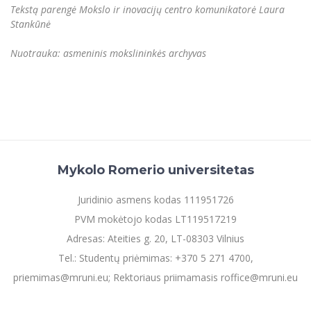
Tekstą parengė Mokslo ir inovacijų centro komunikatorė Laura
Stankūnė
Nuotrauka: asmeninis mokslininkės archyvas
Mykolo Romerio universitetas
Juridinio asmens kodas 111951726
PVM mokėtojo kodas LT119517219
Adresas: Ateities g. 20, LT-08303 Vilnius
Tel.: Studentų priėmimas: +370 5 271 4700,
priemimas@mruni.eu; Rektoriaus priimamasis roffice@mruni.eu