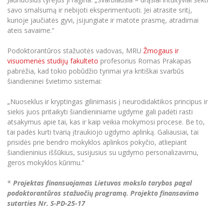
savo smalsumą ir nebijoti eksperimentuoti. Jei atrasite sritį,
kurioje jaučiatės gyvi, įsijungiate ir matote prasmę, atradimai
ateis savaime.“
Podoktorantūros stažuotės vadovas, MRU
Žmogaus ir
visuomenės studijų fakulteto
profesorius Romas Prakapas
pabrėžia, kad tokio pobūdžio tyrimai yra kritiškai svarbūs
šiandieninei švietimo sistemai:
„Nuoseklus ir kryptingas gilinimasis į neurodidaktikos principus ir
siekis juos pritaikyti šiandieniniame ugdyme gali padėti rasti
atsakymus apie tai, kas ir kaip veikia mokymosi procese. Be to,
tai padės kurti tvarią įtraukiojo ugdymo aplinką. Galiausiai, tai
prisidės prie bendro mokyklos aplinkos pokyčio, atliepiant
šiandieninius iššūkius, susijusius su ugdymo personalizavimu,
geros mokyklos kūrimu.“
*
Projektas finansuojamas Lietuvos mokslo tarybos pagal
podoktorantūros stažuočių programą. Projekto finansavimo
sutarties Nr. S-PD-25-17