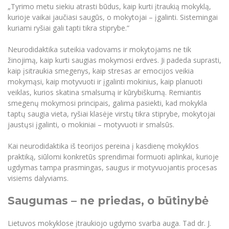
„Tyrimo metu siekiu atrasti būdus, kaip kurti įtraukią mokyklą,
kurioje vaikai jaučiasi saugūs, o mokytojai – įgalinti. Sistemingai
kuriami ryšiai gali tapti tikra stiprybe.“
Neurodidaktika suteikia vadovams ir mokytojams ne tik
žinojimą, kaip kurti saugias mokymosi erdves. Ji padeda suprasti,
kaip įsitraukia smegenys, kaip stresas ar emocijos veikia
mokymąsi, kaip motyvuoti ir įgalinti mokinius, kaip planuoti
veiklas, kurios skatina smalsumą ir kūrybiškumą. Remiantis
smegenų mokymosi principais, galima pasiekti, kad mokykla
taptų saugia vieta, ryšiai klasėje virstų tikra stiprybe, mokytojai
jaustųsi įgalinti, o mokiniai – motyvuoti ir smalsūs.
Kai neurodidaktika iš teorijos pereina į kasdienę mokyklos
praktiką, siūlomi konkretūs sprendimai formuoti aplinkai, kurioje
ugdymas tampa prasmingas, saugus ir motyvuojantis procesas
visiems dalyviams.
Saugumas – ne priedas, o būtinybė
Lietuvos mokyklose įtraukiojo ugdymo svarba auga. Tad dr. J.