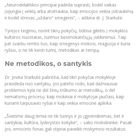
„Neurodidaktikos principai padeda suprasti, kodėl vaikas
įsijungia į veiklą arba atsitraukia, kaip emocijos veikia įsitraukimą
ir kodėl stresas „uždaro“ smegenis“, – aiškina dr. J. Starkutė.
Tyrėjos teigimu, norint tikrų pokyčių, būtina gilintis į mokyklos
kultūros nuostatas, turimus besimokančiųjų įsitikinimus. Taip
pat svarbu remtis tuo, kaip smegenys mokosi, reaguoja ir kuria
ryšius, o ne tik keisti turinį, metodikas ar tempą.
Ne metodikos, o santykis
Dr. Jovita Starkutė pabrėžia, kad tikri pokyčiai mokykloje
prasideda nuo santykių. Jos patirtis rodo, kad dažniausiai
problemos kyla ne dėl žinių trūkumo ar metodikų, o dėl
nematomų procesų: kaip mokiniai ir mokytojai jaučiasi, kaip
kuriami tarpusavio ryšiai ir kaip veikia emocinė aplinka.
„Švietime daug lemia ne tik turinys ir jo įgyvendinimas, bet ir
santykiai, kultūra, lyderystės kokybė“, – sako mokslininkė. Pasak
jos, emocinis fonas gali stipriai paveikti mokymosi rezultatus: