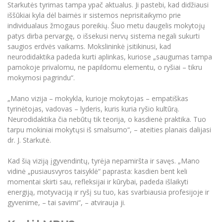
Starkutės tyrimas tampa ypač aktualus. Ji pastebi, kad didžiausi
iššūkiai kyla dėl baimės ir sistemos neprisitaikymo prie
individualaus žmogaus poreikių. Šiuo metu daugelis mokytojų
patys dirba pervargę, o išsekusi nervų sistema negali sukurti
saugios erdvės vaikams. Mokslininkė įsitikinusi, kad
neurodidaktika padeda kurti aplinkas, kuriose „saugumas tampa
pamokoje privalomu, ne papildomu elementu, o ryšiai – tikru
mokymosi pagrindu“.
„Mano vizija – mokykla, kurioje mokytojas – empatiškas
tyrinėtojas, vadovas – lyderis, kuris kuria ryšio kultūrą.
Neurodidaktika čia nebūtų tik teorija, o kasdienė praktika. Tuo
tarpu mokiniai mokytųsi iš smalsumo“, – ateities planais dalijasi
dr. J. Starkutė.
Kad šią viziją įgyvendintų, tyrėja nepamiršta ir savęs. „Mano
vidinė „pusiausvyros taisyklė“ paprasta: kasdien bent keli
momentai skirti sau, refleksijai ir kūrybai, padeda išlaikyti
energiją, motyvaciją ir ryšį su tuo, kas svarbiausia profesijoje ir
gyvenime, – tai savimi“, – atvirauja ji.