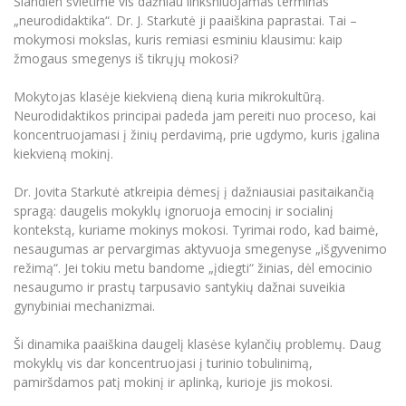
Šiandien švietime vis dažniau linksniuojamas terminas
Informacinė sistema "Studijos"
„neurodidaktika“. Dr. J. Starkutė ji paaiškina paprastai. Tai –
Azijos centras
Vilniaus Karaliaus Sedžiongo institutas
Parama Ukrainai
mokymosi mokslas, kuris remiasi esminiu klausimu: kaip
Darbuotojų elektroninis paštas
žmogaus smegenys iš tikrųjų mokosi?
Vilniaus Karaliaus Sedžiongo institutas
Frankofoniškų šalių studijų centras
Daugiafaktorinė autentifikacija universiteto
Civilinė sauga
darbuotojams (MFA)
Mokytojas klasėje kiekvieną dieną kuria mikrokultūrą.
Frankofoniškų šalių studijų centras
Mokslininkų profiliai "CRIS"
Korupcijos prevencija
Neurodidaktikos principai padeda jam pereiti nuo proceso, kai
koncentruojamasi į žinių perdavimą, prie ugdymo, kuris įgalina
Bendruomenės gerovė
kiekvieną mokinį.
Darbuotojų kvalifikacijos kėlimas
MRU norminių teisės aktų duomenų bazė
Dr. Jovita Starkutė atkreipia dėmesį į dažniausiai pasitaikančią
spragą: daugelis mokyklų ignoruoja emocinį ir socialinį
Intranetas
kontekstą, kuriame mokinys mokosi. Tyrimai rodo, kad baimė,
eDVS
nesaugumas ar pervargimas aktyvuoja smegenyse „išgyvenimo
Microsoft Office 365
režimą“. Jei tokiu metu bandome „įdiegti“ žinias, dėl emocinio
nesaugumo ir prastų tarpusavio santykių dažnai suveikia
MRU mobilios programėlės
gynybiniai mechanizmai.
Pagalbos sistema
Profesinė sąjunga
Ši dinamika paaiškina daugelį klasėse kylančių problemų. Daug
mokyklų vis dar koncentruojasi į turinio tobulinimą,
Kontaktų paieška
pamiršdamos patį mokinį ir aplinką, kurioje jis mokosi.