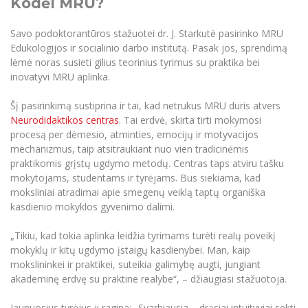
Kodėl MRU?
Savo podoktorantūros stažuotei dr. J. Starkutė pasirinko MRU
Edukologijos ir socialinio darbo institutą. Pasak jos, sprendimą
lėmė noras susieti gilius teorinius tyrimus su praktika bei
inovatyvi MRU aplinka.
Šį pasirinkimą sustiprina ir tai, kad netrukus MRU duris atvers
Neurodidaktikos centras
. Tai erdvė, skirta tirti mokymosi
procesą per dėmesio, atminties, emocijų ir motyvacijos
mechanizmus, taip atsitraukiant nuo vien tradicinėmis
praktikomis grįstų ugdymo metodų. Centras taps atviru tašku
mokytojams, studentams ir tyrėjams. Bus siekiama, kad
moksliniai atradimai apie smegenų veiklą taptų organiška
kasdienio mokyklos gyvenimo dalimi.
„Tikiu, kad tokia aplinka leidžia tyrimams turėti realų poveikį
mokyklų ir kitų ugdymo įstaigų kasdienybei. Man, kaip
mokslininkei ir praktikei, suteikia galimybę augti, jungiant
akademinę erdvę su praktine realybe“, – džiaugiasi stažuotoja.
Jaunuosius tyrėjus ji ragina: „Svarbiausia – drąsiai intuityviai sekti