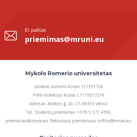
El. paštas
priemimas@mruni.eu
Mykolo Romerio universitetas
Juridinio asmens kodas 111951726
PVM mokėtojo kodas LT119517219
Adresas: Ateities g. 20, LT-08303 Vilnius
Tel.: Studentų priėmimas: +370 5 271 4700,
priemimas@mruni.eu; Rektoriaus priimamasis roffice@mruni.eu