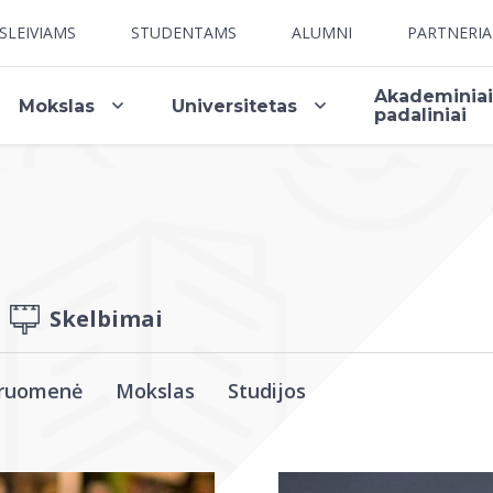
SLEIVIAMS
STUDENTAMS
ALUMNI
PARTNERI
Akademinia
Mokslas
Universitetas
padaliniai
Skelbimai
ruomenė
Mokslas
Studijos