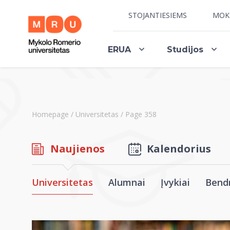
STOJANTIESIEMS
MOK
ERUA
Studijos
Homepage
/
Universitetas
/
Page 358
Naujienos
Kalendorius
Universitetas
Alumnai
Įvykiai
Bend