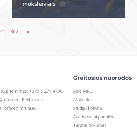
moksleiviais
61
362
»
Greitosios nuorodos
entų priėmimas: +370 5 271 4700,
Apie MRU
mruni.eu; Rektoriaus
Atributika
s roffice@mruni.eu
Studijų kokybė
Akademiniai padaliniai
Tarptautiškumas