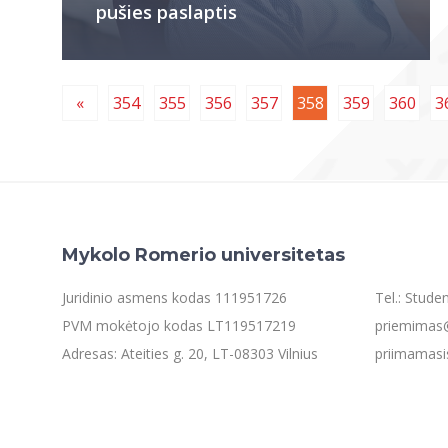
pušies paslaptis
«
354
355
356
357
358
359
360
3
Mykolo Romerio universitetas
Juridinio asmens kodas 111951726
Tel.: Stud
PVM mokėtojo kodas LT119517219
priemimas@
Adresas: Ateities g. 20, LT-08303 Vilnius
priimamasi