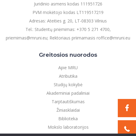
Juridinio asmens kodas 111951726
PVM mokėtojo kodas LT119517219
Adresas: Ateities g. 20, LT-08303 Vilnius
Tel.: Studentų priėmimas: +370 5 271 4700,
priemimas@mruni.eu; Rektoriaus priimamasis roffice@mruni.eu
Greitosios nuorodos
Apie MRU
Atributika
Studijų kokybė
Akademiniai padaliniai
Tarptautiškumas
Žiniasklaidai
Biblioteka
Mokslo laboratorijos
Privatumo politika