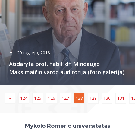
20 rugsėjo, 2018
Atidaryta prof. habil. dr. Mindaugo
Maksimaičio vardo auditorija (foto galerija)
«
124
125
126
127
128
129
130
131
1
Mykolo Romerio universitetas