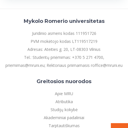
Informacinė sistema "Studijos"
Azijos centras
Vilniaus Karaliaus Sedžiongo institutas
Parama Ukrainai
Darbuotojų elektroninis paštas
Vilniaus Karaliaus Sedžiongo institutas
Frankofoniškų šalių studijų centras
Mykolo Romerio universitetas
Daugiafaktorinė autentifikacija universiteto
Civilinė sauga
darbuotojams (MFA)
Frankofoniškų šalių studijų centras
Juridinio asmens kodas 111951726
Mokslininkų profiliai "CRIS"
Korupcijos prevencija
PVM mokėtojo kodas LT119517219
Bendruomenės gerovė
Adresas: Ateities g. 20, LT-08303 Vilnius
Darbuotojų kvalifikacijos kėlimas
Tel.: Studentų priėmimas: +370 5 271 4700,
MRU norminių teisės aktų duomenų bazė
priemimas@mruni.eu; Rektoriaus priimamasis roffice@mruni.eu
Intranetas
eDVS
Greitosios nuorodos
Microsoft Office 365
MRU mobilios programėlės
Apie MRU
Pagalbos sistema
Atributika
Profesinė sąjunga
Studijų kokybė
Kontaktų paieška
Akademiniai padaliniai
Tarptautiškumas