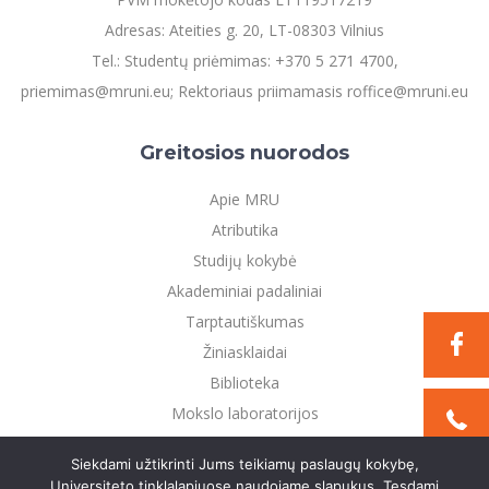
Adresas: Ateities g. 20, LT-08303 Vilnius
Tel.: Studentų priėmimas: +370 5 271 4700,
priemimas@mruni.eu; Rektoriaus priimamasis roffice@mruni.eu
Greitosios nuorodos
Apie MRU
Atributika
Studijų kokybė
Akademiniai padaliniai
Tarptautiškumas
Žiniasklaidai
Biblioteka
Mokslo laboratorijos
Privatumo politika
Siekdami užtikrinti Jums teikiamų paslaugų kokybę,
Universiteto tinklalapiuose naudojame slapukus. Tęsdami