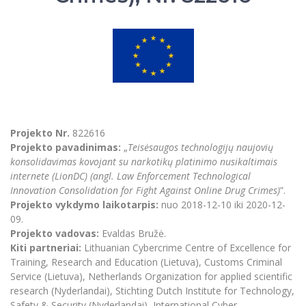
Renginių kalendorius
Universiteto teatras
Neformaliuoju ir (ar) savišvietos būdu įgytų
Erasmus+ mobilumas praktikoms (SMP)
Partnerystės
Emocinė gerovė
Mokslo laboratorijos
kompetencijų vertinimas ir pripažinimas
Veiklos dokumentai
Sūduvos akademija
Tinklalaidės
MRU pop vokalinis ansamblis (vadovas Artūras
Kitos galimybės
Azijos centras
Bakalauro studijos
Žmogaus, aplinkos ir technologijų (HET) siste
Novikas)
Studijų organizavimas
Akademinė etika
Magistrantūros studijos
Vilniaus Karaliaus Sedžiongo institutas
MRU merginų choras
Doktorantūra
Darbas MRU
Vadovų MBA
Frankofoniškų šalių studijų centras
Švietimo ir kultūros vadovų MPA
Projektai
Universiteto simbolika
Teisės LL.M.
Akademinė leidyba
Projekto Nr.
822616
Atributika
Papildomosios studijos
Projekto pavadinimas:
„
Teisėsaugos technologijų naujovių
Pedagogų rengimas
Mokymų LAB
konsolidavimas kovojant su narkotikų platinimo nusikaltimais
Naujienos
internete (LionDC) (angl. Law Enforcement Technological
Doktorantūros studijos
Mokslo naujienos
Innovation Consolidation for Fight Against Online Drug Crimes)
”.
Tarptautiškumas
Profesinės bakalauro studijos
Personalo valdymo centras
Projekto vykdymo laikotarpis:
nuo 2018-12-10 iki 2020-12-
Kasmetiniai mokslo renginiai
Studentams
09.
Darnus vystymasis
Privačių interesų deklaravimas
Projekto vadovas:
Evaldas Bružė.
Informacija naujiems darbuotojams
Darbuotojams
Studentams
Kiti partneriai:
Lithuanian Cybercrime Centre of Excellence for
Privatumo politika
Studijų Moodle (studijų vykdymui)
Training, Research and Education (Lietuva), Customs Criminal
Darbuotojams
Partnerystės
Negalia ir individualieji poreikiai
Service (Lietuva), Netherlands Organization for applied scientific
Darbuotojų Moodle (kompetencijų tobulinimui)
research (Nyderlandai), Stichting Dutch Institute for Technology,
Partnerystės
Studijų tvarkaraštis
Azijos centras
Viešai skelbiama informacija
Safety & Security (Nyderlandai), International Cyber