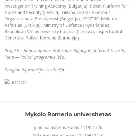
Informacinė sistema "Studijos"
Investigation Training Academy (Bulgarija), Polish Platform for
Azijos centras
Vilniaus Karaliaus Sedžiongo institutas
Parama Ukrainai
Homeland Security (Lenkija), Glavna Direktsia Borba s
Darbuotojų elektroninis paštas
Organiziranata Prestupnost (Bulgarija), KENTRO Meleton
Vilniaus Karaliaus Sedžiongo institutas
Frankofoniškų šalių studijų centras
Daugiafaktorinė autentifikacija universiteto
Civilinė sauga
Asfaleias (Graikija), Ministry of Defence (Nyderlandai),
darbuotojams (MFA)
Republican Vilnius university hospital (Lietuva), Inspectoratul
Frankofoniškų šalių studijų centras
Mokslininkų profiliai "CRIS"
Korupcijos prevencija
General al Politiei Romane (Rumunija).
Bendruomenės gerovė
Projektas finansuojamas iš
Europos Sąjungos „Internal Security
Darbuotojų kvalifikacijos kėlimas
Fund — Police” programos lėšų.
MRU norminių teisės aktų duomenų bazė
Daugiau informacijos rasite
čia
.
Intranetas
eDVS
Microsoft Office 365
MRU mobilios programėlės
Pagalbos sistema
Profesinė sąjunga
Mykolo Romerio universitetas
Kontaktų paieška
Juridinio asmens kodas 111951726
PVM mokėtojo kodas LT119517219