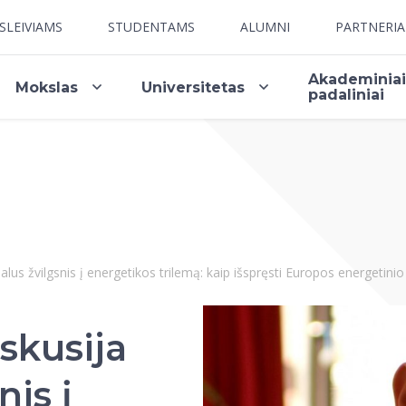
SLEIVIAMS
STUDENTAMS
ALUMNI
PARTNERI
Akademinia
Mokslas
Universitetas
padaliniai
ealus žvilgsnis į energetikos trilemą: kaip išspręsti Europos energet
iskusija
is į