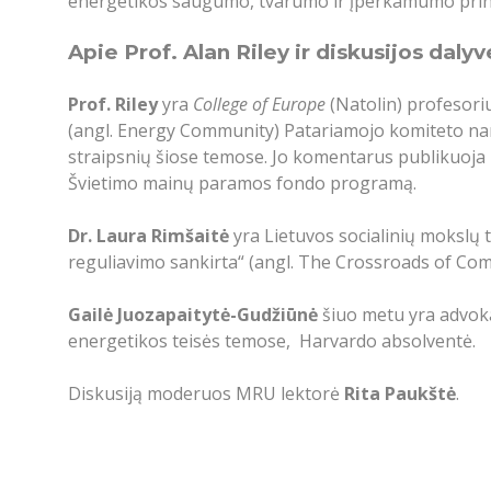
energetikos saugumo, tvarumo ir įperkamumo princip
Apie Prof. Alan Riley ir diskusijos dalyv
Prof. Riley
yra
College of Europe
(Natolin) profesori
(angl. Energy Community) Patariamojo komiteto narys
straipsnių šiose temose. Jo komentarus publikuoja N
Švietimo mainų paramos fondo programą.
Dr. Laura Rimšaitė
yra Lietuvos socialinių mokslų t
reguliavimo sankirta“ (angl. The Crossroads of Com
Gailė Juozapaitytė-Gudžiūnė
šiuo metu yra advoka
energetikos teisės temose, Harvardo absolventė.
Diskusiją moderuos MRU lektorė
Rita Paukštė
.