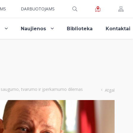
AMS
DARBUOTOJAMS
i
Naujienos
Biblioteka
Kontaktai
inio saugumo, tvarumo ir įperkamumo dilemas
Atgal