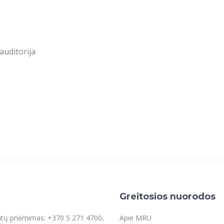
auditorija
Greitosios nuorodos
entų priėmimas: +370 5 271 4700,
Apie MRU