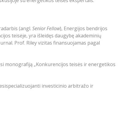
usijoje su energetikos teisės ekspertais.
dradarbis (angl.
Senior Fellow
), Energijos bendrijos
cijos teisėje, yra išleidęs daugybę akademinių
rnal. Prof. Riley vizitas finansuojamas pagal
usi monografiją „Konkurencijos teisės ir energetikos
specializuojanti investicinio arbitražo ir