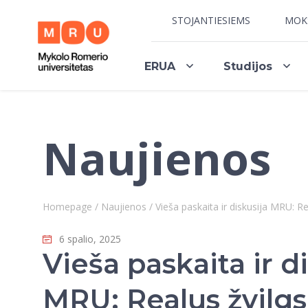
STOJANTIESIEMS
MOK
ERUA
Studijos
Naujienos
Homepage
/
Naujienos
/
Vieša paskaita ir diskusija MRU: R
6 spalio, 2025
Vieša paskaita ir d
MRU: Realus žvilgsn