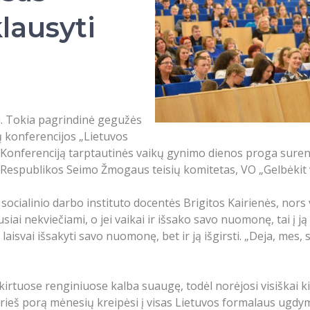
lausyti
i. Tokia pagrindinė gegužės
 konferencijos „Lietuvos
ikai Konferenciją tarptautinės vaikų gynimo dienos proga su
os Respublikos Seimo Žmogaus teisių komitetas, VO „Gelbėkit 
cialinio darbo instituto docentės Brigitos Kairienės, nors v
usiai nekviečiami, o jei vaikai ir išsako savo nuomonę, tai į 
laisvai išsakyti savo nuomonę, bet ir ją išgirsti. „Deja, mes
skirtuose renginiuose kalba suaugę, todėl norėjosi visiškai 
prieš porą mėnesių kreipėsi į visas Lietuvos formalaus ugdymo