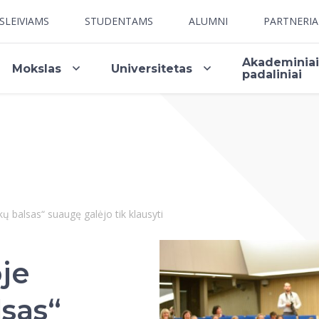
SLEIVIAMS
STUDENTAMS
ALUMNI
PARTNERI
Akademinia
Mokslas
Universitetas
padaliniai
kų balsas“ suaugę galėjo tik klausyti
je
lsas“