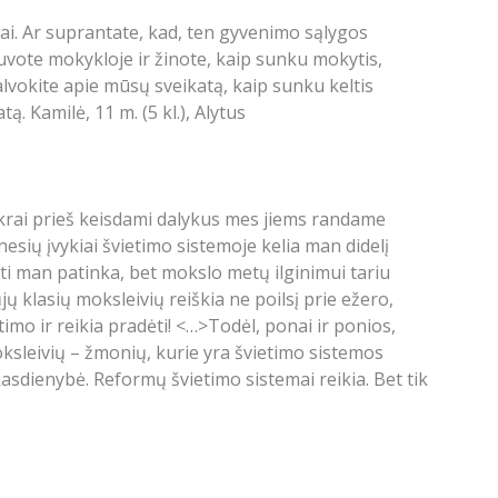
tai. Ar suprantate, kad, ten gyvenimo sąlygos
ote mokykloje ir žinote, kaip sunku mokytis,
alvokite apie mūsų sveikatą, kaip sunku keltis
. Kamilė, 11 m. (5 kl.), Alytus
tikrai prieš keisdami dalykus mes jiems randame
sių įvykiai švietimo sistemoje kelia man didelį
ti man patinka, bet mokslo metų ilginimui tariu
klasių moksleivių reiškia ne poilsį prie ežero,
imo ir reikia pradėti! <…>Todėl, ponai ir ponios,
moksleivių – žmonių, kurie yra švietimo sistemos
asdienybė. Reformų švietimo sistemai reikia. Bet tik