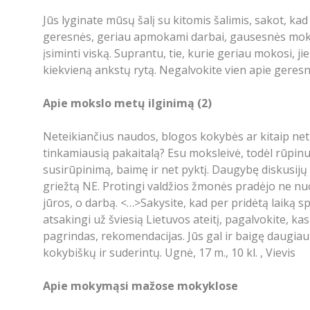
Jūs lyginate mūsų šalį su kitomis šalimis, sakot, ka
geresnės, geriau apmokami darbai, gausesnės mokym
įsiminti viską. Suprantu, tie, kurie geriau mokosi, 
kiekvieną ankstų rytą. Negalvokite vien apie geresniu
Apie mokslo metų ilginimą (2)
Neteikiančius naudos, blogos kokybės ar kitaip neti
tinkamiausią pakaitalą? Esu moksleivė, todėl rūpinu
susirūpinimą, baimę ir net pyktį. Daugybę diskusijų
griežtą NE. Protingi valdžios žmonės pradėjo ne nuo
jūros, o darbą. <…>Sakysite, kad per pridėtą laiką s
atsakingi už šviesią Lietuvos ateitį, pagalvokite, ka
pagrindas, rekomendacijas. Jūs gal ir baigę daugiau
kokybiškų ir suderintų. Ugnė, 17 m., 10 kl. , Vievis
Apie mokymąsi mažose mokyklose