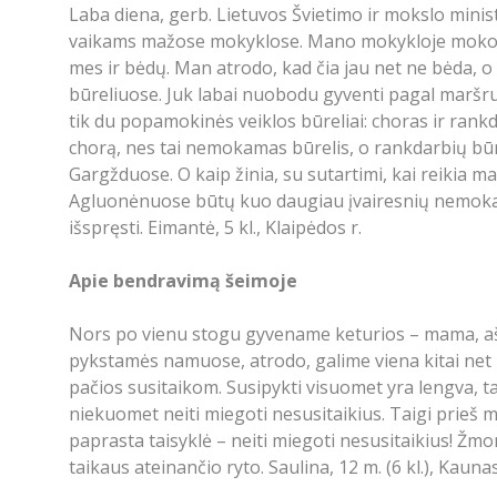
Laba diena, gerb. Lietuvos Švietimo ir mokslo mini
vaikams mažose mokyklose. Mano mokykloje mokosi ti
mes ir bėdų. Man atrodo, kad čia jau net ne bėda, o 
būreliuose. Juk labai nuobodu gyventi pagal maršrut
tik du popamokinės veiklos būreliai: choras ir rankd
chorą, nes tai nemokamas būrelis, o rankdarbių būre
Gargžduose. O kaip žinia, su sutartimi, kai reikia m
Agluonėnuose būtų kuo daugiau įvairesnių nemokamų 
išspręsti. Eimantė, 5 kl., Klaipėdos r.
Apie bendravimą šeimoje
Nors po vienu stogu gyvename keturios – mama, aš ir 
pykstamės namuose, atrodo, galime viena kitai net 
pačios susitaikom. Susipykti visuomet yra lengva, ta
niekuomet neiti miegoti nesusitaikius. Taigi prieš m
paprasta taisyklė – neiti miegoti nesusitaikius! Žmo
taikaus ateinančio ryto. Saulina, 12 m. (6 kl.), Kauna