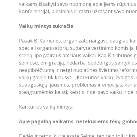
vaikams išsakyti savo nuomonę apie jiems rūpimus d
konferencijai, piešiniais ir raštu užrašant savo n
Vaikų mintys sukrečia
Pasak B. Kairienės, organizatoriai gavo daugiau kaip 
speciali organizatorių sudaryta vertinimo komisija.
sceną lipo įvairaus amžiaus vaikai. Kad iš tribūnos
šeimose, emigraciją, nedarbą, sudėtingus santykius 
neapibrėžtumą ir netgi nuolatines švietimo reformas.
vaikų galėjo tik klausyti. „Kai kurios vaikų įžvalgos 
suaugusiųjų, jausmus, problemas ir emocijas, kurias 
stengtumėmės keisti, keistis ir dėl savo vaikų ir dėl 
Kai kurios vaikų mintys:
Apie pagalbą vaikams, netekusiems tėvų globo
Dėdės ir tetos, kurie esate Seime, ten taip toli ir j