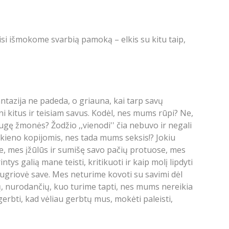
i išmokome svarbią pamoką – elkis su kitu taip,
antazija ne padeda, o griauna, kai tarp savų
kitus ir teisiam savus. Kodėl, nes mums rūpi? Ne,
gę žmonės? Žodžio ,,vienodi'' čia nebuvo ir negali
kažkieno kopijomis, nes tada mums seksis!? Jokiu
, mes įžūlūs ir sumišę savo pačių protuose, mes
s galią mane teisti, kritikuoti ir kaip molį lipdyti
sugriovė save. Mes neturime kovoti su savimi dėl
ių, nurodančių, kuo turime tapti, nes mums nereikia
gerbti, kad vėliau gerbtų mus, mokėti paleisti,