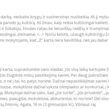
darbą, neskaito knygų ir susinervinęs nusikeikia. Aš jį myliu
ba parodo jų kultūrą. Aš žinau, kaip reikia kultūringai kalbė
 ir šūkaloju, žinutes rašau be lietuviškų raidžių ir trumpiniais
aizdingai, įtikinamai. <…> Noriu keistis, užaugti kultūringu 
iems mokytojams, kad „Z“ karta nėra beviltiška, nes jau dabar
i karta, suprastumėte savo klaidas. Jūs visą laiką kartojate ž
žlugdote mūsų pasitikėjimą savimi. Per daug pabrėžiate tai,
us, o ne į tai, ko patys norime. Dažnai nepasitikėjimas savimi
stuose, mokyklose dažnai vyksta olimpiados ar konkursai, į 
. Mokytojai dažnai sako, kad „jūs turite“, „jūs privalote“, „
ar mes, paaugliai, moksleiviai, abiturientai, to norime? Dėl vi
ų žmonių. Agata, 16 m. (3 gimnazijos kl.), Vilniaus raj.