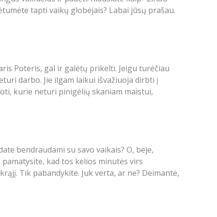
rėtumėte tapti vaikų globėjais? Labai jūsų prašau.
is Poteris, gal ir galėtų prikelti. Jeigu turėčiau
ri darbo. Jie ilgam laikui išvažiuoja dirbti į
ti, kurie neturi pinigėlių skaniam maistui,
edate bendraudami su savo vaikais? O, beje,
 pamatysite, kad tos kelios minutės virs
ikrąjį. Tik pabandykite. Juk verta, ar ne? Deimantė,