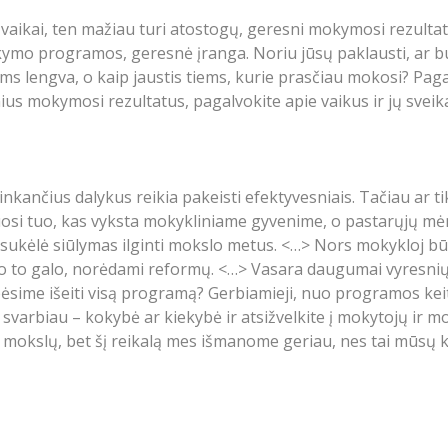
d vaikai, ten mažiau turi atostogų, geresni mokymosi rezulta
o programos, geresnė įranga. Noriu jūsų paklausti, ar buv
jiems lengva, o kaip jaustis tiems, kurie prasčiau mokosi? Pag
s mokymosi rezultatus, pagalvokite apie vaikus ir jų sveikatą
nkančius dalykus reikia pakeisti efektyvesniais. Tačiau ar 
osi tuo, kas vyksta mokykliniame gyvenime, o pastarųjų mėne
 sukėlė siūlymas ilginti mokslo metus. <…> Nors mokykloj bū
 to galo, norėdami reformų. <…> Vasara daugumai vyresniųjų 
pėsime išeiti visą programą? Gerbiamieji, nuo programos keit
s svarbiau – kokybė ar kiekybė ir atsižvelkite į mokytojų ir 
 mokslų, bet šį reikalą mes išmanome geriau, nes tai mūsų k