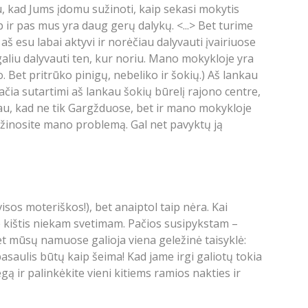
, kad Jums įdomu sužinoti, kaip sekasi mokytis
ir pas mus yra daug gerų dalykų. <...> Bet turime
š esu labai aktyvi ir norėčiau dalyvauti įvairiuose
galiu dalyvauti ten, kur noriu. Mano mokykloje yra
 Bet pritrūko pinigų, nebeliko ir šokių.) Aš lankau
čia sutartimi aš lankau šokių būrelį rajono centre,
čiau, kad ne tik Gargžduose, bet ir mano mokykloje
užinosite mano problemą. Gal net pavyktų ją
isos moteriškos!), bet anaiptol taip nėra. Kai
e kištis niekam svetimam. Pačios susipykstam –
Bet mūsų namuose galioja viena geležinė taisyklė:
asaulis būtų kaip šeima! Kad jame irgi galiotų tokia
ą ir palinkėkite vieni kitiems ramios nakties ir