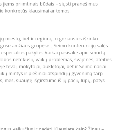
 jiems priimtinais būdais – siųsti pranešimus
ie konkretūs klausimai ar temos.
jų miestų, bet ir regionų, o geriausius išrinko
ingose amžiaus grupėse. Į Seimo konferencijų salės
o specialios pakylos. Vaikai pasisakė apie smurtą
globos netekusių vaikų problemas, svajones, ateities
ę tėvai, mokytojai, auklėtojai, bet ir Seimo nariai
Vaikų mintys ir piešiniai atspindi jų gyvenimą tarp
s, mes, suaugę išgirstume iš jų pačių lūpų, patys
ingus vaikučius ir padėti. Klausiate kaip? Žinau –