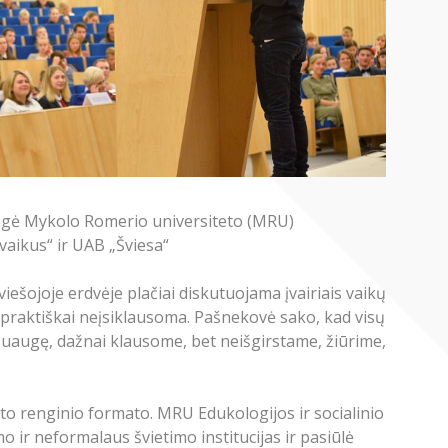
rengė Mykolo Romerio universiteto (MRU)
vaikus“ ir UAB „Šviesa“
iešojoje erdvėje plačiai diskutuojama įvairiais vaikų
ją praktiškai neįsiklausoma. Pašnekovė sako, kad visų
, suaugę, dažnai klausome, bet neišgirstame, žiūrime,
kito renginio formato. MRU Edukologijos ir socialinio
 ir neformalaus švietimo institucijas ir pasiūlė