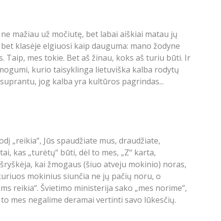
 ne mažiau už močiutę, bet labai aiškiai matau jų
ti, bet klasėje elgiuosi kaip dauguma: mano žodyne
. Taip, mes tokie. Bet aš žinau, koks aš turiu būti. Ir
žmogumi, kurio taisyklinga lietuviška kalba rodytų
 suprantu, jog kalba yra kultūros pagrindas...
odį „reikia“, Jūs spaudžiate mus, draudžiate,
 kas „turėtų“ būti, dėl to mes, „Z“ karta,
 išryškėja, kai žmogaus (šiuo atveju mokinio) noras,
kuriuos mokinius siunčia ne jų pačių noru, o
jums reikia“. Švietimo ministerija sako „mes norime“,
so to mes negalime deramai vertinti savo lūkesčių.