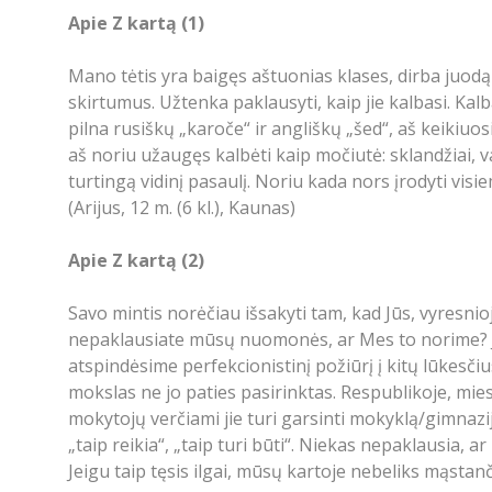
Apie Z kartą (1)
Mano tėtis yra baigęs aštuonias klases, dirba juodą 
skirtumus. Užtenka paklausyti, kaip jie kalbasi. Kal
pilna rusiškų „karoče“ ir angliškų „šed“, aš keikiuosi
aš noriu užaugęs kalbėti kaip močiutė: sklandžiai, v
turtingą vidinį pasaulį. Noriu kada nors įrodyti vis
(Arijus, 12 m. (6 kl.), Kaunas)
Apie Z kartą (2)
Savo mintis norėčiau išsakyti tam, kad Jūs, vyresnioj
nepaklausiate mūsų nuomonės, ar Mes to norime? Jūs 
atspindėsime perfekcionistinį požiūrį į kitų lūkesči
mokslas ne jo paties pasirinktas. Respublikoje, mie
mokytojų verčiami jie turi garsinti mokyklą/gimnaziją
„taip reikia“, „taip turi būti“. Niekas nepaklausia, 
Jeigu taip tęsis ilgai, mūsų kartoje nebeliks mąstanči