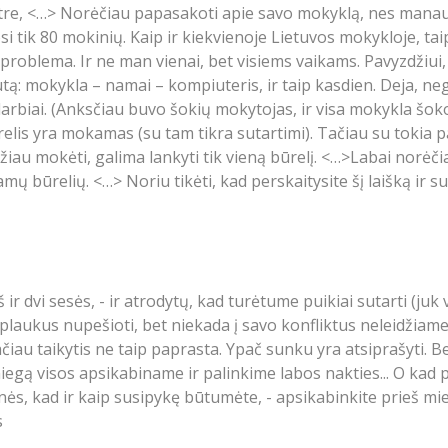
stre, <…> Norėčiau papasakoti apie savo mokyklą, nes manau
k 80 mokinių. Kaip ir kiekvienoje Lietuvos mokykloje, taip 
problema. Ir ne man vienai, bet visiems vaikams. Pavyzdžiui, a
ą: mokykla – namai – kompiuteris, ir taip kasdien. Deja, ne
arbiai. (Anksčiau buvo šokių mokytojas, ir visa mokykla šoko.
lis yra mokamas (su tam tikra sutartimi). Tačiau su tokia pa
ažiau mokėti, galima lankyti tik vieną būrelį. <…>Labai norė
būrelių. <…> Noriu tikėti, kad perskaitysite šį laišką ir s
dvi sesės, - ir atrodytų, kad turėtume puikiai sutarti (juk v
plaukus nupešioti, bet niekada į savo konfliktus neleidžiam
čiau taikytis ne taip paprasta. Ypač sunku yra atsiprašyti. 
iegą visos apsikabiname ir palinkime labos nakties... O kad p
nės, kad ir kaip susipykę būtumėte, - apsikabinkite prieš mieg
s