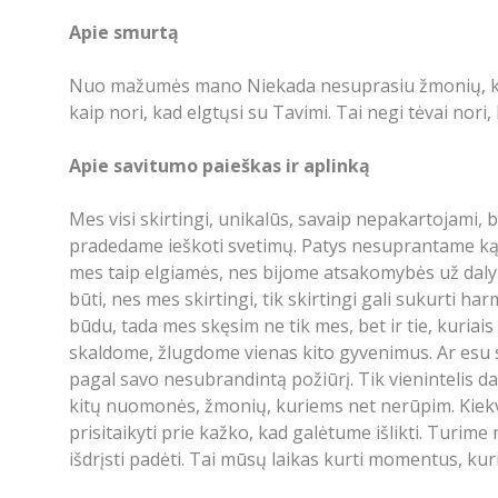
Apie smurtą
Nuo mažumės mano Niekada nesuprasiu žmonių, kurie
kaip nori, kad elgtųsi su Tavimi. Tai negi tėvai nori
Apie savitumo paieškas ir aplinką
Mes visi skirtingi, unikalūs, savaip nepakartojami, 
pradedame ieškoti svetimų. Patys nesuprantame ką 
mes taip elgiamės, nes bijome atsakomybės už dalyk
būti, nes mes skirtingi, tik skirtingi gali sukurti h
būdu, tada mes skęsim ne tik mes, bet ir tie, kur
skaldome, žlugdome vienas kito gyvenimus. Ar esu savo
pagal savo nesubrandintą požiūrį. Tik vienintelis d
kitų nuomonės, žmonių, kuriems net nerūpim. Kiekvie
prisitaikyti prie kažko, kad galėtume išlikti. Turime
išdrįsti padėti. Tai mūsų laikas kurti momentus, kurie