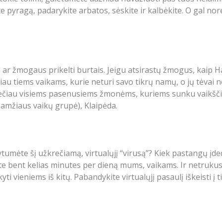
te pyragą, padarykite arbatos, sėskite ir kalbėkite. O gal no
i ar žmogaus prikelti burtais. Jeigu atsirastų žmogus, kaip Har
u tiems vaikams, kurie neturi savo tikrų namų, o jų tėvai netu
adėčiau visiems pasenusiems žmonėms, kuriems sunku vaikščio
 amžiaus vaikų grupė), Klaipėda.
ytumėte šį užkrečiamą, virtualųjį “virusą”? Kiek pastangų įd
kite bent kelias minutes per dieną mums, vaikams. Ir netrukus
i vieniems iš kitų. Pabandykite virtualųjį pasaulį iškeisti į t