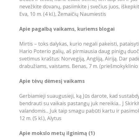
nevežkite dovanų, pasiimkite į svečius juos, iškepki
Eva, 10 m. (4 kl.), Žemaičių Naumiestis
Apie pagalbą vaikams, kuriems blogai
Mirtis – toks dalykas, kurio negali pakeisti, pataisyt
Hario Poterio galių, aš pirmiausia daug pinigų duočia
svetimus kraštus: Norvegiją, Angliją, Airiją. Dar p
drabužiams, vaistams. Benas, 7 m. (priešmokyklinio
Apie tėvų dėmesį vaikams
Gerbiamieji suaugusieji, ką Jūs darote, kad sustabd
bendrauti su vaikais pastangų juk nereikia... J Skir
valandomis... Juk taip smagu pabūti kartu ir pasimokyt
12 m. (5 kl.), Alytus
Apie mokslo metų ilginimą (1)