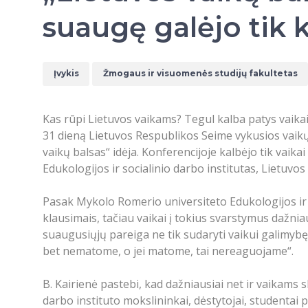
suaugę galėjo tik k
Įvykis
Žmogaus ir visuomenės studijų fakultetas
Kas rūpi Lietuvos vaikams? Tegul kalba patys vaika
31 dieną Lietuvos Respublikos Seime vykusios vaikų
vaikų balsas“ idėja. Konferencijoje kalbėjo tik va
Edukologijos ir socialinio darbo institutas, Lietuv
Pasak Mykolo Romerio universiteto Edukologijos ir so
klausimais, tačiau vaikai į tokius svarstymus dažnia
suaugusiųjų pareiga ne tik sudaryti vaikui galimybę 
bet nematome, o jei matome, tai nereaguojame“.
B. Kairienė pastebi, kad dažniausiai net ir vaikams 
darbo instituto mokslininkai, dėstytojai, studentai 