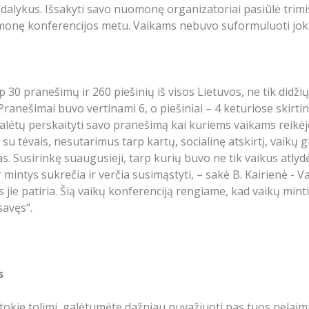
alykus. Išsakyti savo nuomonę organizatoriai pasiūlė trimis
uomonę konferencijos metu. Vaikams nebuvo suformuluoti jok
30 pranešimų ir 260 piešinių iš visos Lietuvos, ne tik didžių
 Pranešimai buvo vertinami 6, o piešiniai – 4 keturiose skirt
 galėtų perskaityti savo pranešimą kai kuriems vaikams reikėj
su tėvais, nesutarimus tarp kartų, socialinę atskirtį, vaikų 
 Susirinkę suaugusieji, tarp kurių buvo ne tik vaikus atlydėj
ir mintys sukrečia ir verčia susimąstyti, – sakė B. Kairienė - 
jie patiria. Šią vaikų konferenciją rengiame, kad vaikų minti
savęs“.
s
ūs tokie tolimi, galėtumėte dažniau nuvažiuoti pas tuos nelaim