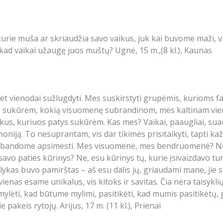
 muša ar skriaudžia savo vaikus, juk kai buvome maži, vis
, kad vaikai užaugę juos muštų? Ugnė, 15 m.,(8 kl.), Kaunas
bet vienodai sužlugdyti. Mes suskirstyti grupėmis, kurioms f
sukūrėm, kokią visuomenę subrandinom, mes kaltinam vieni 
us, kuriuos patys sukūrėm. Kas mes? Vaikai, paaugliai, suau
armoniją. To nesuprantam, vis dar tikimės prisitaikyti, tapti 
iais bandome apsimesti. Mes visuomenė, mes bendruomenė? Ne
 paties kūrinys? Ne, esu kūrinys tų, kurie įsivaizdavo turinty
alykas buvo pamirštas – aš esu dalis jų, griaudami mane, jie 
nas esame unikalus, vis kitoks ir savitas. Čia nėra taisykl
 mylėti, kad būtume mylimi, pasitikėti, kad mumis pasitikėtų, 
 pakeis rytojų. Arijus, 17 m. (11 kl.), Prienai