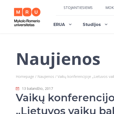
STOJANTIESIEMS
MOK
ERUA
Studijos
Naujienos
Homepage
/
Naujienos
/
Vaikų konferencijoje „Lietuvos vai
13 balandžio, 2017
Vaikų konferencijo
„Lietuvos vaikų ba