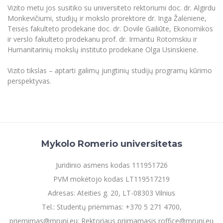
Renginių kalendorius
Universiteto teatras
Neformaliuoju ir (ar) savišvietos būdu įgytų
Erasmus+ mobilumas praktikoms (SMP)
Partnerystės
Vizito metu jos susitiko su universiteto rektoriumi doc. dr. Algirdu
Emocinė gerovė
Mokslo laboratorijos
kompetencijų vertinimas ir pripažinimas
Veiklos dokumentai
Monkevičiumi, studijų ir mokslo prorektore dr. Inga Žalėniene,
Sūduvos akademija
Tinklalaidės
MRU pop vokalinis ansamblis (vadovas Artūras
Kitos galimybės
Azijos centras
Teisės fakulteto prodekane doc. dr. Dovile Gailiūte, Ekonomikos
Bakalauro studijos
Žmogaus, aplinkos ir technologijų (HET) siste
Novikas)
Studijų organizavimas
Akademinė etika
ir verslo fakulteto prodekanu prof. dr. Irmantu Rotomskiu ir
Magistrantūros studijos
Vilniaus Karaliaus Sedžiongo institutas
Humanitarinių mokslų instituto prodekane Olga Usinskiene.
MRU merginų choras
Doktorantūra
Darbas MRU
Vadovų MBA
Frankofoniškų šalių studijų centras
Vizito tikslas – aptarti galimų jungtinių studijų programų kūrimo
Švietimo ir kultūros vadovų MPA
Projektai
Universiteto simbolika
perspektyvas.
Teisės LL.M.
Akademinė leidyba
Atributika
Papildomosios studijos
Pedagogų rengimas
Mokymų LAB
Naujienos
Doktorantūros studijos
Mokslo naujienos
Tarptautiškumas
Profesinės bakalauro studijos
Mykolo Romerio universitetas
Personalo valdymo centras
Kasmetiniai mokslo renginiai
Studentams
Darnus vystymasis
Privačių interesų deklaravimas
Juridinio asmens kodas 111951726
Informacija naujiems darbuotojams
PVM mokėtojo kodas LT119517219
Darbuotojams
Studentams
Privatumo politika
Studijų Moodle (studijų vykdymui)
Adresas: Ateities g. 20, LT-08303 Vilnius
Darbuotojams
Partnerystės
Negalia ir individualieji poreikiai
Darbuotojų Moodle (kompetencijų tobulinimui)
Tel.: Studentų priėmimas: +370 5 271 4700,
Partnerystės
Studijų tvarkaraštis
Azijos centras
priemimas@mruni.eu; Rektoriaus priimamasis roffice@mruni.eu
Viešai skelbiama informacija