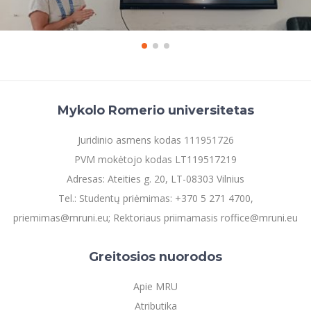
Mykolo Romerio universitetas
Juridinio asmens kodas 111951726
PVM mokėtojo kodas LT119517219
Adresas: Ateities g. 20, LT-08303 Vilnius
Tel.: Studentų priėmimas: +370 5 271 4700,
priemimas@mruni.eu; Rektoriaus priimamasis roffice@mruni.eu
Greitosios nuorodos
Apie MRU
Atributika