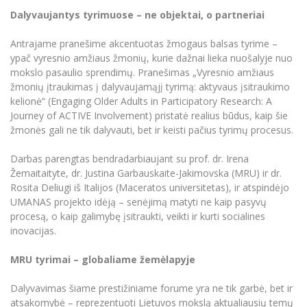
Dalyvaujantys tyrimuose – ne objektai, o partneriai
Antrajame pranešime akcentuotas žmogaus balsas tyrime –
ypač vyresnio amžiaus žmonių, kurie dažnai lieka nuošalyje nuo
mokslo pasaulio sprendimų. Pranešimas „Vyresnio amžiaus
žmonių įtraukimas į dalyvaujamąjį tyrimą: aktyvaus įsitraukimo
kelionė“ (Engaging Older Adults in Participatory Research: A
Journey of ACTIVE Involvement) pristatė realius būdus, kaip šie
žmonės gali ne tik dalyvauti, bet ir keisti pačius tyrimų procesus.
Darbas parengtas bendradarbiaujant su prof. dr. Irena
Žemaitaityte, dr. Justina Garbauskaite-Jakimovska (MRU) ir dr.
Rosita Deliugi iš Italijos (Maceratos universitetas), ir atspindėjo
UMANAS projekto idėją – senėjimą matyti ne kaip pasyvų
procesą, o kaip galimybę įsitraukti, veikti ir kurti socialines
inovacijas.
MRU tyrimai – globaliame žemėlapyje
Dalyvavimas šiame prestižiniame forume yra ne tik garbė, bet ir
atsakomybė – reprezentuoti Lietuvos mokslą aktualiausių temų