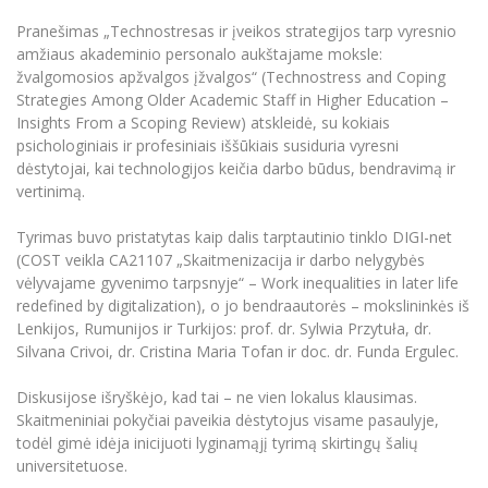
Informacinė sistema "Studijos"
Pranešimas „Technostresas ir įveikos strategijos tarp vyresnio
Azijos centras
Vilniaus Karaliaus Sedžiongo institutas
Parama Ukrainai
Darbuotojų elektroninis paštas
amžiaus akademinio personalo aukštajame moksle:
Vilniaus Karaliaus Sedžiongo institutas
žvalgomosios apžvalgos įžvalgos“ (Technostress and Coping
Frankofoniškų šalių studijų centras
Daugiafaktorinė autentifikacija universiteto
Civilinė sauga
Strategies Among Older Academic Staff in Higher Education –
darbuotojams (MFA)
Frankofoniškų šalių studijų centras
Insights From a Scoping Review) atskleidė, su kokiais
Mokslininkų profiliai "CRIS"
Korupcijos prevencija
psichologiniais ir profesiniais iššūkiais susiduria vyresni
Bendruomenės gerovė
dėstytojai, kai technologijos keičia darbo būdus, bendravimą ir
vertinimą.
Darbuotojų kvalifikacijos kėlimas
MRU norminių teisės aktų duomenų bazė
Tyrimas buvo pristatytas kaip dalis tarptautinio tinklo DIGI-net
Intranetas
(COST veikla CA21107 „Skaitmenizacija ir darbo nelygybės
vėlyvajame gyvenimo tarpsnyje“ – Work inequalities in later life
eDVS
redefined by digitalization), o jo bendraautorės – mokslininkės iš
Microsoft Office 365
Lenkijos, Rumunijos ir Turkijos: prof. dr. Sylwia Przytuła, dr.
MRU mobilios programėlės
Silvana Crivoi, dr. Cristina Maria Tofan ir doc. dr. Funda Ergulec.
Pagalbos sistema
Diskusijose išryškėjo, kad tai – ne vien lokalus klausimas.
Profesinė sąjunga
Skaitmeniniai pokyčiai paveikia dėstytojus visame pasaulyje,
Kontaktų paieška
todėl gimė idėja inicijuoti lyginamąjį tyrimą skirtingų šalių
universitetuose.