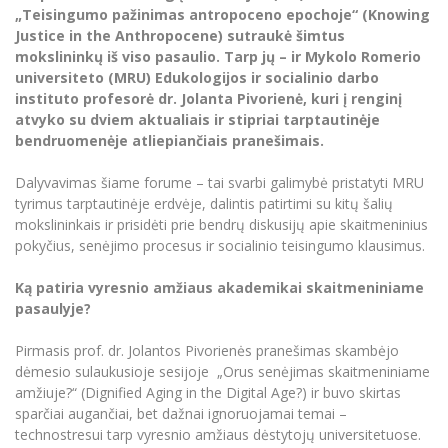
Renginių kalendorius
Universiteto teatras
Neformaliuoju ir (ar) savišvietos būdu įgytų
Erasmus+ mobilumas praktikoms (SMP)
Partnerystės
„Teisingumo pažinimas antropoceno epochoje“ (Knowing
Emocinė gerovė
Mokslo laboratorijos
kompetencijų vertinimas ir pripažinimas
Veiklos dokumentai
Justice in the Anthropocene) sutraukė šimtus
Sūduvos akademija
Tinklalaidės
MRU pop vokalinis ansamblis (vadovas Artūras
Kitos galimybės
Azijos centras
mokslininkų iš viso pasaulio. Tarp jų – ir Mykolo Romerio
Bakalauro studijos
Žmogaus, aplinkos ir technologijų (HET) siste
Novikas)
Studijų organizavimas
Akademinė etika
universiteto (MRU) Edukologijos ir socialinio darbo
Magistrantūros studijos
Vilniaus Karaliaus Sedžiongo institutas
instituto profesorė dr. Jolanta Pivorienė, kuri į renginį
MRU merginų choras
Doktorantūra
Darbas MRU
atvyko su dviem aktualiais ir stipriai tarptautinėje
Vadovų MBA
Frankofoniškų šalių studijų centras
bendruomenėje atliepiančiais pranešimais.
Švietimo ir kultūros vadovų MPA
Projektai
Universiteto simbolika
Teisės LL.M.
Dalyvavimas šiame forume – tai svarbi galimybė pristatyti MRU
Akademinė leidyba
Atributika
tyrimus tarptautinėje erdvėje, dalintis patirtimi su kitų šalių
Papildomosios studijos
mokslininkais ir prisidėti prie bendrų diskusijų apie skaitmeninius
Pedagogų rengimas
Mokymų LAB
Naujienos
pokyčius, senėjimo procesus ir socialinio teisingumo klausimus.
Doktorantūros studijos
Mokslo naujienos
Tarptautiškumas
Ką patiria vyresnio amžiaus akademikai skaitmeniniame
Profesinės bakalauro studijos
Personalo valdymo centras
pasaulyje?
Kasmetiniai mokslo renginiai
Studentams
Darnus vystymasis
Privačių interesų deklaravimas
Pirmasis prof. dr. Jolantos Pivorienės pranešimas skambėjo
Informacija naujiems darbuotojams
Darbuotojams
Studentams
Privatumo politika
dėmesio sulaukusioje sesijoje „Orus senėjimas skaitmeniniame
Studijų Moodle (studijų vykdymui)
amžiuje?“ (Dignified Aging in the Digital Age?) ir buvo skirtas
Darbuotojams
Partnerystės
Negalia ir individualieji poreikiai
Darbuotojų Moodle (kompetencijų tobulinimui)
sparčiai augančiai, bet dažnai ignoruojamai temai –
technostresui tarp vyresnio amžiaus dėstytojų universitetuose.
Partnerystės
Studijų tvarkaraštis
Azijos centras
Viešai skelbiama informacija