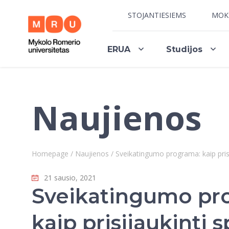
STOJANTIESIEMS
MOK
ERUA
Studijos
Naujienos
Homepage
/
Naujienos
/
Sveikatingumo programa: kaip prisi
21 sausio, 2021
Sveikatingumo pr
kaip prisijaukinti 