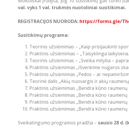
Moksliškai įrodyta, jog 10 susitikimų gali turėti
val.
vyks
1 val. trukmės nuotoliniai susitikimai.
REGISTRACIJOS NUORODA:
https://forms.gle/T
Susitikimų programa:
Teorinis užsiėmimas – „Kaip prisijaukinti spor
Praktinis užsiėmimas – „Taisyklinga laikysena.
Teorinis užsiėmimas – „Sveika mityba – papras
Praktinis užsiėmimas „Išvenkime nugaros ska
Praktinis užsiėmimas „Pėdos – ar nepamiršome
Teorinė dalis „Akių nuovargis ir akių raumenų
Praktinis užsiėmimas „Bendra kūno raumenų la
Praktinis užsiėmimas „Bendra kūno raumenų la
Praktinis užsiėmimas „Bendra kūno raumenų la
Praktinis užsiėmimas „Bendra kūno raumenų la
Sveikatingumo programos pradžia –
sausio
28 d. (