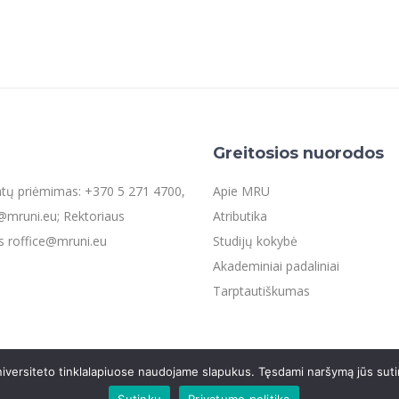
Greitosios nuorodos
entų priėmimas: +370 5 271 4700,
Apie MRU
mruni.eu; Rektoriaus
Atributika
s roffice@mruni.eu
Studijų kokybė
Akademiniai padaliniai
Tarptautiškumas
iversiteto tinklalapiuose naudojame slapukus. Tęsdami naršymą jūs suti
os
Sutinku
Privatumo politika