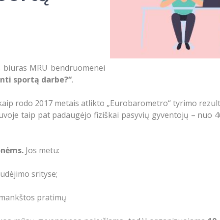
tos biuras MRU bendruomenei
inti sportą darbe?“
.
kaip rodo 2017 metais atlikto „Eurobarometro“ tyrimo rezult
uvoje taip pat padaugėjo fiziškai pasyvių gyventojų – nuo 46
onėms.
Jos metu:
judėjimo srityse;
ų mankštos pratimų