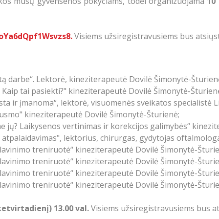
 įtakos mūsų gyvensenos pokyčiams, todėl organizuojama
10
hoYa6dQpf1Wsvzs8.
Visiems užsiregistravusiems bus atsiųs
tą darbe“. Lektorė, kineziterapeutė Dovilė Šimonytė-Šturien
 Kaip tai pasiekti?" kineziterapeutė Dovilė Šimonytė-Šturien
ta ir įmanoma“, lektorė, visuomenės sveikatos specialistė L
usmo" kineziterapeutė Dovilė Šimonytė-Šturienė;
 jų? Laikysenos vertinimas ir korekcijos galimybės“ kinezit
 atpalaidavimas", lektorius, chirurgas, gydytojas oftalmolo
vinimo treniruotė“ kineziterapeutė Dovilė Šimonytė-Šturie
vinimo treniruotė“ kineziterapeutė Dovilė Šimonytė-Šturie
vinimo treniruotė“ kineziterapeutė Dovilė Šimonytė-Šturie
vinimo treniruotė“ kineziterapeutė Dovilė Šimonytė-Šturie
ketvirtadienį) 13.00 val.
Visiems užsiregistravusiems bus a