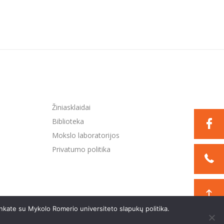
Žiniasklaidai
Biblioteka
Mokslo laboratorijos
Privatumo politika
nkate su Mykolo Romerio universiteto slapukų politika.
Sukurta:
TEXUS