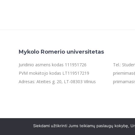
Mykolo Romerio universitetas
Juridinio asmens kodas 111951726
Tel.: Stud
PVM mokėtojo kodas LT119517219
priemimas@
Adresas: Ateities g. 20, LT-08303 Vilnius
priimamasi
Siekdami užtikrinti Jums teikiamų paslaugų kokybę, Un
©2021 Mykolo Romerio universitetas. Visos teisės saugom