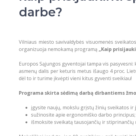
darbe?
Vilniaus miesto savivaldybės visuomenės sveika
organizuoja nemokamą programą
„Kaip prisijauk
Europos Sąjungos gyventojai tampa vis pasyvesni: 
asmenų dalis per keturis metus išaugo 4 proc. Liet
dėl to ir turime įkvėpti vieni kitus gyventi sveikiau!
Programa skirta sėdimą darbą dirbantiems žm
įgysite naujų, mokslu grįstų žinių sveikatos ir 
sužinosite apie ergonomiško darbo principus;
išmoksite sveikatą tausojančių ir stiprinanči