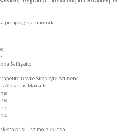
 savaičių programa
–
kiekvieną ketvirtadienį 13
ta prisijungimo nuoroda.
ė;
ė;
iepa Šalūgaitė;
erapeutė Dovilė Šimonytė-Šturienė;
gas Almantas Makselis;
nė;
nė;
nė;
nė.
tsiųsta prisijungimo nuoroda.