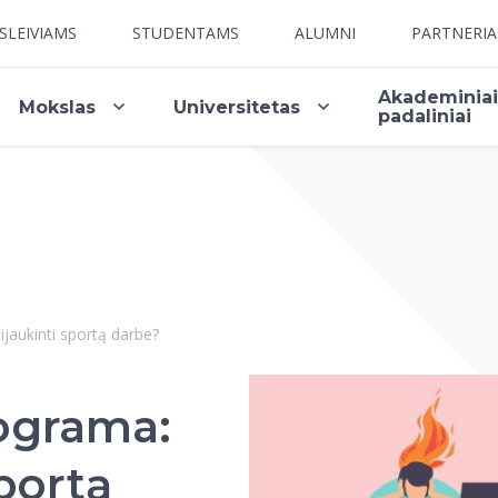
SLEIVIAMS
STUDENTAMS
ALUMNI
PARTNERI
Akademinia
Mokslas
Universitetas
padaliniai
jaukinti sportą darbe?
ograma:
sportą