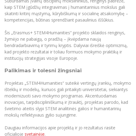
Suburdamas įvairių disciplinų mokslininkus, renginys pabrėžė,
kaip STEM įgūdžių integravimas į humanitarinius mokslus gali
skatinti kritinį mąstymą, kūrybiškumą ir socialinę atsakomybę –
kompetencijas, būtinas sprendžiant pasaulinius iššūkius.
Šis „Erasmus+ STEM4Humanities“ projekto sklaidos renginys,
žymėjo ne pabaigą, o pradžią – įkvėpdama naują
bendradarbiavimą ir tyrimų kryptis. Dalyviai išreiškė optimizmą,
kad projekto rezultatai ir toliau formuos mokymo praktiką ir
institucijų strategijas visoje Europoje.
Palikimas ir tolesni žingsniai
Projektas „STEM4Humanities“ suteikė vertingų įrankių, mokymo
išteklių ir modelių, kuriuos gali pritaikyti universitetai, siekiantys
modernizuoti savo mokymo programas. Akcentuodamas
inovacijas, tarpdiscipliniškumą ir įtrauktį, projektas parodo, kad
švietimo ateitis slypi STEM analitinės galios ir humanitarinių
mokslų reflektyvaus gylio sujungime.
Daugiau informacijos apie projektą ir jo rezultatus rasite
oficialioje
svetainėje
.