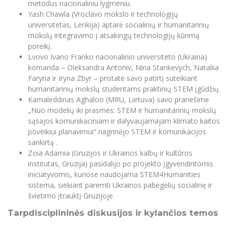
metodus nacionaliniu lygmeniu.
Yash Chawla (Vroclavo mokslo ir technologijų
universitetas, Lenkija) aptarė socialinių ir humanitarinių
mokslų integravimo į atsakingų technologijų kūrimą
poreikį.
Lvovo Ivano Franko nacionalinio universiteto (Ukraina)
komanda – Oleksandra Antoniv, Nina Stankevych, Nataliia
Faryna ir Iryna Zbyr – pristatė savo patirtį suteikiant
humanitarinių mokslų studentams praktinių STEM įgūdžių.
Kamaleddinas Aghaloo (MRU, Lietuva) savo pranešime
„Nuo modelių iki prasmės: STEM ir humanitarinių mokslų
sąsajos komunikaciniam ir dalyvaujamajam klimato kaitos
poveikiui planavimui“ nagrinėjo STEM ir komunikacijos
sankirtą .
Zoia Adamia (Gruzijos ir Ukrainos kalbų ir kultūros
institutas, Gruzija) pasidalijo po projekto įgyvendintomis
iniciatyvomis, kuriose naudojama STEM4Humanities
sistema, siekiant paremti Ukrainos pabėgėlių socialinę ir
švietimo įtrauktį Gruzijoje.
Tarpdisciplininės diskusijos ir kylančios temos