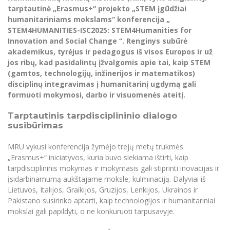
Renginių kalendorius
Universiteto teatras
Neformaliuoju ir (ar) savišvietos būdu įgytų
Erasmus+ mobilumas praktikoms (SMP)
Partnerystės
tarptautinė „Erasmus+“ projekto „STEM įgūdžiai
Emocinė gerovė
Mokslo laboratorijos
kompetencijų vertinimas ir pripažinimas
Veiklos dokumentai
humanitariniams mokslams“ konferencija „
Sūduvos akademija
Tinklalaidės
MRU pop vokalinis ansamblis (vadovas Artūras
Kitos galimybės
Azijos centras
STEM4HUMANITIES-ISC2025: STEM4Humanities for
Bakalauro studijos
Žmogaus, aplinkos ir technologijų (HET) siste
Novikas)
Studijų organizavimas
Akademinė etika
Innovation and Social Change “. Renginys subūrė
Magistrantūros studijos
Vilniaus Karaliaus Sedžiongo institutas
akademikus, tyrėjus ir pedagogus iš visos Europos ir už
MRU merginų choras
Doktorantūra
Darbas MRU
Vadovų MBA
jos ribų, kad pasidalintų įžvalgomis apie tai, kaip STEM
Frankofoniškų šalių studijų centras
(gamtos, technologijų, inžinerijos ir matematikos)
Švietimo ir kultūros vadovų MPA
Projektai
Universiteto simbolika
disciplinų integravimas į humanitarinį ugdymą gali
Teisės LL.M.
formuoti mokymosi, darbo ir visuomenės ateitį.
Akademinė leidyba
Atributika
Papildomosios studijos
Tarptautinis tarpdisciplininio dialogo
Pedagogų rengimas
Mokymų LAB
Naujienos
susibūrimas
Doktorantūros studijos
Mokslo naujienos
Tarptautiškumas
MRU vykusi konferencija žymėjo trejų metų trukmės
Profesinės bakalauro studijos
Personalo valdymo centras
„Erasmus+“ iniciatyvos, kuria buvo siekiama ištirti, kaip
Kasmetiniai mokslo renginiai
Studentams
Darnus vystymasis
Privačių interesų deklaravimas
tarpdisciplininis mokymas ir mokymasis gali stiprinti inovacijas ir
įsidarbinamumą aukštajame moksle, kulminaciją. Dalyviai iš
Informacija naujiems darbuotojams
Darbuotojams
Studentams
Privatumo politika
Lietuvos, Italijos, Graikijos, Gruzijos, Lenkijos, Ukrainos ir
Studijų Moodle (studijų vykdymui)
Pakistano susirinko aptarti, kaip technologijos ir humanitariniai
Darbuotojams
Partnerystės
Negalia ir individualieji poreikiai
Darbuotojų Moodle (kompetencijų tobulinimui)
mokslai gali papildyti, o ne konkuruoti tarpusavyje.
Partnerystės
Studijų tvarkaraštis
Azijos centras
Viešai skelbiama informacija