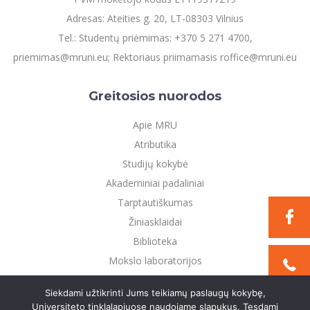
Adresas: Ateities g. 20, LT-08303 Vilnius
Tel.: Studentų priėmimas: +370 5 271 4700,
priemimas@mruni.eu; Rektoriaus priimamasis roffice@mruni.eu
Greitosios nuorodos
Apie MRU
Atributika
Studijų kokybė
Akademiniai padaliniai
Tarptautiškumas
Žiniasklaidai
Biblioteka
Mokslo laboratorijos
Privatumo politika
Siekdami užtikrinti Jums teikiamų paslaugų kokybę,
Universiteto tinklalapiuose naudojame slapukus. Tęsdami