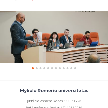
Mykolo Romerio universitetas
Juridinio asmens kodas 111951726
PVM mokėtojo kodas LT119517219