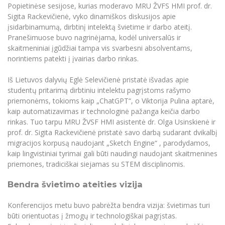
Popietinėse sesijose, kurias moderavo MRU ŽVFS HMI prof. dr.
Sigita Rackevičienė, vyko dinamiškos diskusijos apie
įsidarbinamumą, dirbtinį intelektą švietime ir darbo ateitį.
Pranešimuose buvo nagrinėjama, kodėl universalūs ir
skaitmeniniai įgūdžiai tampa vis svarbesni absolventams,
norintiems patekti į įvairias darbo rinkas.
Iš Lietuvos dalyvių Eglė Selevičienė pristatė išvadas apie
studentų pritarimą dirbtiniu intelektu pagrįstoms rašymo
priemonėms, tokioms kaip „ChatGPT“, o Viktorija Pulina aptarė,
kaip automatizavimas ir technologinė pažanga keičia darbo
rinkas. Tuo tarpu MRU ŽVSF HMI asistentė dr. Olga Usinskienė ir
prof. dr. Sigita Rackevičienė pristatė savo darbą sudarant dvikalbį
migracijos korpusą naudojant „Sketch Engine“ , parodydamos,
kaip lingvistiniai tyrimai gali būti naudingi naudojant skaitmenines
priemones, tradiciškai siejamas su STEM disciplinomis.
Bendra švietimo ateities vizija
Konferencijos metu buvo pabrėžta bendra vizija: švietimas turi
būti orientuotas į žmogų ir technologiškai pagrįstas.