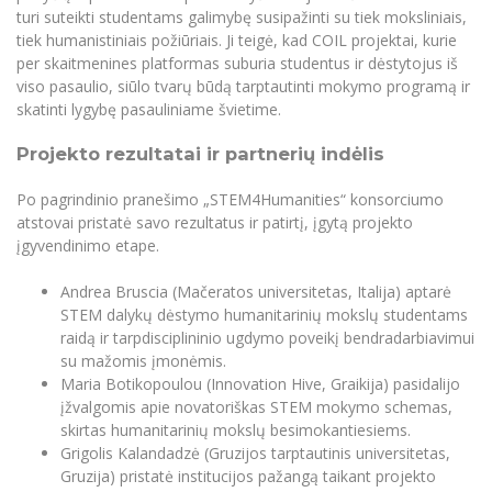
turi suteikti studentams galimybę susipažinti su tiek moksliniais,
tiek humanistiniais požiūriais. Ji teigė, kad COIL projektai, kurie
per skaitmenines platformas suburia studentus ir dėstytojus iš
viso pasaulio, siūlo tvarų būdą tarptautinti mokymo programą ir
skatinti lygybę pasauliniame švietime.
Projekto rezultatai ir partnerių indėlis
Po pagrindinio pranešimo „STEM4Humanities“ konsorciumo
atstovai pristatė savo rezultatus ir patirtį, įgytą projekto
įgyvendinimo etape.
Andrea Bruscia (Mačeratos universitetas, Italija) aptarė
STEM dalykų dėstymo humanitarinių mokslų studentams
raidą ir tarpdisciplininio ugdymo poveikį bendradarbiavimui
su mažomis įmonėmis.
Maria Botikopoulou (Innovation Hive, Graikija) pasidalijo
įžvalgomis apie novatoriškas STEM mokymo schemas,
skirtas humanitarinių mokslų besimokantiesiems.
Grigolis Kalandadzė (Gruzijos tarptautinis universitetas,
Gruzija) pristatė institucijos pažangą taikant projekto