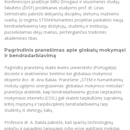
Konferencijos pradžioje MRU Žmogaus ir visuomenės studijų
Informacinė sistema "Studijos"
fakulteto (ŽVSF) prodekanas studijoms prof. dr. Linas
Azijos centras
Vilniaus Karaliaus Sedžiongo institutas
Parama Ukrainai
Darbuotojų elektroninis paštas
Selmistraitis pabrėžė didėjančią disciplinų skirtumų mažinimo
Vilniaus Karaliaus Sedžiongo institutas
svarbą. Jo teigimu STEM4Humanities projektas paskatino naują
Frankofoniškų šalių studijų centras
Daugiafaktorinė autentifikacija universiteto
Civilinė sauga
bendradarbiavimą tarp dėstytojų, studentų ir institucijų,
darbuotojams (MFA)
Frankofoniškų šalių studijų centras
puoselėdamas idėjų mainus, peržengiančius tradicines
Mokslininkų profiliai "CRIS"
Korupcijos prevencija
akademines ribas.
Bendruomenės gerovė
Pagrindinis pranešimas apie globalų mokymąsi
Darbuotojų kvalifikacijos kėlimas
ir bendradarbiavimą
MRU norminių teisės aktų duomenų bazė
Pagrindinį pranešimą skaitė Aveiro universiteto (Portugalija)
Intranetas
docentė ir skaitmeninio švietimo bei globalaus mokymosi
eDVS
ekspertė doc. dr. Ana Balula. Pranešime „STEM ir humanitarinių
Microsoft Office 365
mokslų ugdymo sinergizavimas: globalaus mokymosi metodas“
pranešėja atskleidė, kaip bendradarbiavimu grįstas tarptautinis
MRU mobilios programėlės
mokymasis internetu (COIL) gali skatinti tarpkultūrinį supratimą,
Pagalbos sistema
kritinį mąstymą ir tarpdisciplininį bendradarbiavimą tarp
Profesinė sąjunga
studentų iš skirtingų šalių.
Kontaktų paieška
Profesorė dr. A. Balula pabrėžė, kad sparčių technologinių
pokyčių ir pasaulinio tarpusavio ryšio eroje aukštasis mokslas