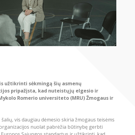
is užtikrinti sėkmingą šių asmenų
cijos pripažįsta, kad nuteistųjų elgesio ir
ia Mykolo Romerio universiteto (MRU) Žmogaus ir
itų šalių, vis daugiau dėmesio skiria žmogaus teisėms
s organizacijos nuolat pabrėžia būtinybę gerbti
 Europos Sąjungos standartus ir užtikrinti, kad