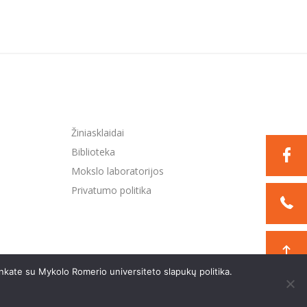
Žiniasklaidai
Biblioteka
Mokslo laboratorijos
Privatumo politika
nkate su Mykolo Romerio universiteto slapukų politika.
Sukurta:
TEXUS