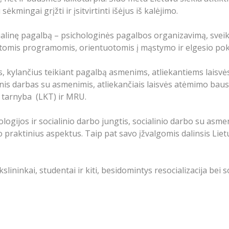
mingai grįžti ir įsitvirtinti išėjus iš kalėjimo.
cialinę pagalbą – psichologinės pagalbos organizavimą, sveikat
ntomis programomis, orientuotomis į mąstymo ir elgesio poky
mus, kylančius teikiant pagalbą asmenims, atliekantiems lai
nis darbas su asmenimis, atliekančiais laisvės atėmimo bausmę
 tarnyba (LKT) ir MRU.
ogijos ir socialinio darbo jungtis, socialinio darbo su asme
bo praktinius aspektus. Taip pat savo įžvalgomis dalinsis Liet
kslininkai, studentai ir kiti, besidomintys resocializacija be