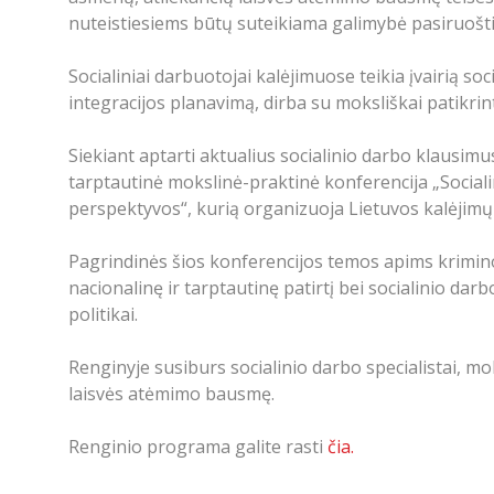
nuteistiesiems būtų suteikiama galimybė pasiruošti sėk
Socialiniai darbuotojai kalėjimuose teikia įvairią so
integracijos planavimą, dirba su moksliškai patikri
Siekiant aptarti aktualius socialinio darbo klausi
tarptautinė mokslinė-praktinė konferencija „Sociali
perspektyvos“, kurią organizuoja Lietuvos kalėjimų
Pagrindinės šios konferencijos temos apims kriminol
nacionalinę ir tarptautinę patirtį bei socialinio dar
politikai.
Renginyje susiburs socialinio darbo specialistai, mo
laisvės atėmimo bausmę.
Renginio programa galite rasti
čia.