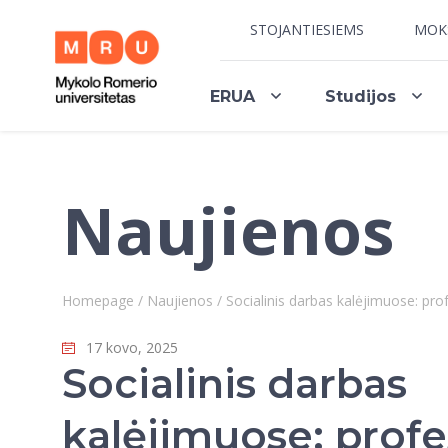
STOJANTIESIEMS
MOK
ERUA
Studijos
Naujienos
Homepage
/
Naujienos
/
Socialinis darbas kalėjimuose: prof
17 kovo, 2025
Socialinis darbas
kalėjimuose: profe