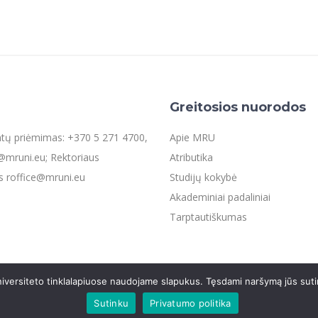
Greitosios nuorodos
entų priėmimas: +370 5 271 4700,
Apie MRU
mruni.eu; Rektoriaus
Atributika
s roffice@mruni.eu
Studijų kokybė
Akademiniai padaliniai
Tarptautiškumas
iversiteto tinklalapiuose naudojame slapukus. Tęsdami naršymą jūs suti
os
Sutinku
Privatumo politika