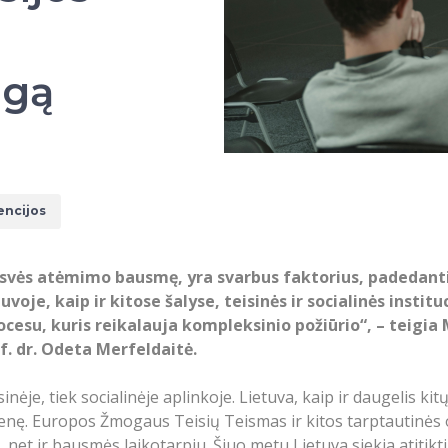
i
ngą
encijos
laisvės atėmimo bausmę, yra svarbus faktorius, padedant
uvoje, kaip ir kitose šalyse, teisinės ir socialinės institu
rocesu, kuris reikalauja kompleksinio požiūrio“, – teig
. dr. Odeta Merfeldaitė.
sinėje, tiek socialinėje aplinkoje. Lietuva, kaip ir daugelis k
suomenę. Europos Žmogaus Teisių Teismas ir kitos tarptautinė
net ir bausmės laikotarpiu. Šiuo metu Lietuva siekia atitikti