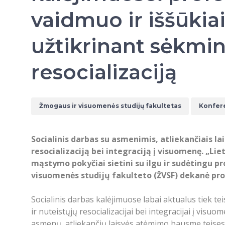
vaidmuo ir iššūkia
užtikrinant sėkmi
resocializaciją
Žmogaus ir visuomenės studijų fakultetas
Konfer
Socialinis darbas su asmenimis, atliekančiais 
resocializaciją bei integraciją į visuomenę. „Liet
mąstymo pokyčiai sietini su ilgu ir sudėtingu p
visuomenės studijų fakulteto (ŽVSF) dekanė prof
Socialinis darbas kalėjimuose labai aktualus tiek tei
ir nuteistųjų resocializacijai bei integracijai į vi
asmenų, atliekančių laisvės atėmimo bausmę teises, 