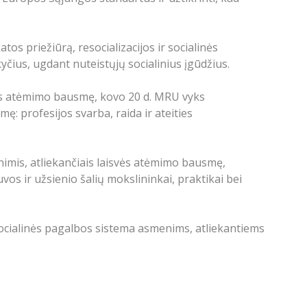
os priežiūrą, resocializacijos ir socialinės
čius, ugdant nuteistųjų socialinius įgūdžius.
svės atėmimo bausmę, kovo 20 d. MRU vyks
: profesijos svarba, raida ir ateities
nimis, atliekančiais laisvės atėmimo bausmę,
uvos ir užsienio šalių mokslininkai, praktikai bei
i socialinės pagalbos sistema asmenims, atliekantiems