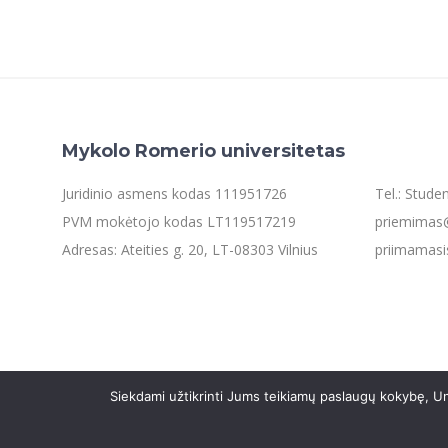
Mykolo Romerio universitetas
Juridinio asmens kodas 111951726
Tel.: Stud
PVM mokėtojo kodas LT119517219
priemimas@
Adresas: Ateities g. 20, LT-08303 Vilnius
priimamasi
Siekdami užtikrinti Jums teikiamų paslaugų kokybę, Un
©2021 Mykolo Romerio universitetas. Visos teisės saugom