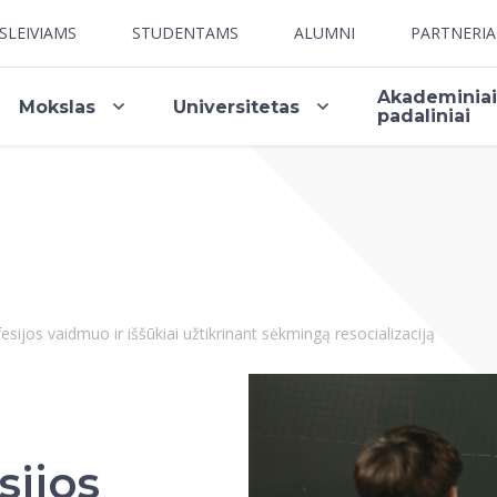
SLEIVIAMS
STUDENTAMS
ALUMNI
PARTNERI
Akademinia
Mokslas
Universitetas
padaliniai
esijos vaidmuo ir iššūkiai užtikrinant sėkmingą resocializaciją
sijos