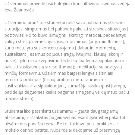
Renginių kalendorius
Universiteto teatras
Neformaliuoju ir (ar) savišvietos būdu įgytų
Užsiėmimus pravedė psichologinio konsultavimo skyriaus vedėja
Erasmus+ mobilumas praktikoms (SMP)
Partnerystės
Emocinė gerovė
Mokslo laboratorijos
kompetencijų vertinimas ir pripažinimas
Veiklos dokumentai
Ieva Ždanoviča.
Sūduvos akademija
Tinklalaidės
MRU pop vokalinis ansamblis (vadovas Artūras
Kitos galimybės
Azijos centras
Bakalauro studijos
Žmogaus, aplinkos ir technologijų (HET) siste
Novikas)
Studijų organizavimas
Akademinė etika
Užsiėmimo pradžioje studentai rašė savo patiriamas stresines
Magistrantūros studijos
Vilniaus Karaliaus Sedžiongo institutas
situacijas, simptomus bei pabandė pakeisti stresines situacijas į
MRU merginų choras
Doktorantūra
Darbas MRU
pozityvias. Po to buvo išmėginti skirtingi metodai, padedantys
Vadovų MBA
Frankofoniškų šalių studijų centras
valdyti stresą: dėmesingas įsisąmoninimas (ang. mindfulness),
Švietimo ir kultūros vadovų MPA
Projektai
Universiteto simbolika
kurio metu yra susikoncentruojama į dabartinį momentą,
Teisės LL.M.
susitelkiant į esamus pojūčius (regą, lytėjimą, klausą, skonį ir
Akademinė leidyba
Atributika
uoslę); giluminio kvėpavimo technika (padeda atsipalaiduoti ir
Papildomosios studijos
paleisti susikaupusią streso įtampą); meditacija su pozityvių
Pedagogų rengimas
Mokymų LAB
Naujienos
minčių formavimu. Užsiėmimas baigėsi lengvais fiziniais
Doktorantūros studijos
tempimo pratimais (fizinių pratimų metu raumenims
Mokslo naujienos
Tarptautiškumas
susitraukiant ir atsipalaiduojant, sumažėja susikaupusi įtampa,
Profesinės bakalauro studijos
Personalo valdymo centras
padidėjęs deguonies kiekis pagerina smegenų veiklą ir tuo pačiu
Kasmetiniai mokslo renginiai
Studentams
Darnus vystymasis
mažina stresą).
Privačių interesų deklaravimas
Informacija naujiems darbuotojams
Darbuotojams
Studentams
Privatumo politika
Studentai liko patenkinti užsiėmimu – gauta daug teigiamų
Studijų Moodle (studijų vykdymui)
atsiliepimų ir išsakytas pageidavimas esant galimybei pakartoti
Darbuotojams
Partnerystės
Negalia ir individualieji poreikiai
užsėmimus panašia tema. Be to, tai buvo puiki praktikos ir
Darbuotojų Moodle (kompetencijų tobulinimui)
mokslo derinio patirtis. Nuoširdžiai dėkojame už prasmingą
Partnerystės
Studijų tvarkaraštis
Azijos centras
Viešai skelbiama informacija