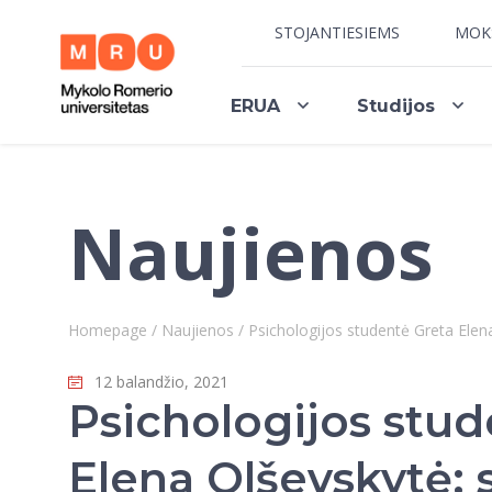
STOJANTIESIEMS
MOK
ERUA
Studijos
Naujienos
Homepage
/
Naujienos
/
Psichologijos studentė Greta Elen
12 balandžio, 2021
Psichologijos stud
Elena Olševskytė: 