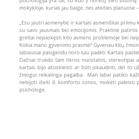
psichologija yra tai, su kuo ji norėtų sieti būsim
mokykloje, kurias jau baigė, nes ateities planuose –
„Esu jautri asmenybė ir kartais asmeniškai priimu k
su savo jausmais bei emocijomis. Praktinė patirti
greitai nepaskęsti kito asmens problemoje bei nep
Kokia mano gyvenimo prasmė? Gyvenau kitų žmonių g
labiausiai pasigendu noro sau padėti. Kartais pasteb
Dažnai trukdo tam tikros nuostatos, stereotipai ar
kartais bijo atsiskleisti ar būti įskaudinti, dėl t
žmogui reikalinga pagalba. Man labai patiko kažkur 
nebijoti išeiti iš komforto zonos, mokėti paleisti
psichologė.