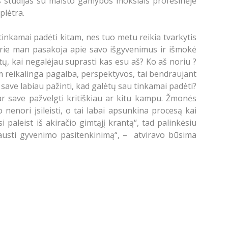
jos studijas su maisto gamybos mokslais profesinėje
plėtra.
tinkamai padėti kitam, nes tuo metu reikia tvarkytis
kurie man pasakoja apie savo išgyvenimus ir išmokė
, kai negalėjau suprasti kas esu aš? Ko aš noriu ?
 reikalinga pagalba, perspektyvos, tai bendraujant
 save labiau pažinti, kad galėtų sau tinkamai padėti?
 ar save pažvelgti kritiškiau ar kitu kampu. Žmonės
 nenori įsileisti, o tai labai apsunkina procesą kai
 paleist iš akiračio gimtąjį krantą“, tad palinkėsiu
pajausti gyvenimo pasitenkinimą“, – atviravo būsima