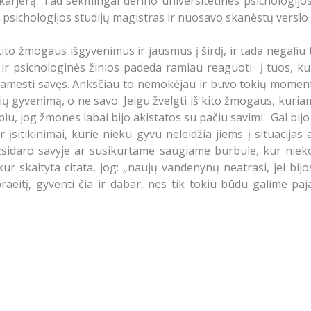
ą karjerą. Tad sėkmingai derino universitetines psichologi
 psichologijos studijų magistras ir nuosavo skanėstų verslo 
ito žmogaus išgyvenimus ir jausmus į širdį, ir tada negaliu 
s ir psichologinės žinios padeda ramiau reaguoti į tuos, 
amesti savęs. Anksčiau to nemokėjau ir buvo tokių momentų
yvenimą, o ne savo. Jeigu žvelgti iš kito žmogaus, kuriam
iu, jog žmonės labai bijo akistatos su pačiu savimi. Gal bijo
 įsitikinimai, kurie nieku gyvu neleidžia jiems į situacijas
o užsidaro savyje ar susikurtame saugiame burbule, kur nieko
skaityta citata, jog: „naujų vandenynų neatrasi, jei bijosi
 praeitį, gyventi čia ir dabar, nes tik tokiu būdu galime 