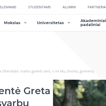
SLEIVIAMS
STUDENTAMS
ALUMNI
PARTNERI
Akademinia
Mokslas
Universitetas
padaliniai
a Olševskytė: svarbu gyventi savo, o ne kitų žmonių gyvenimą
entė Greta
svarbu