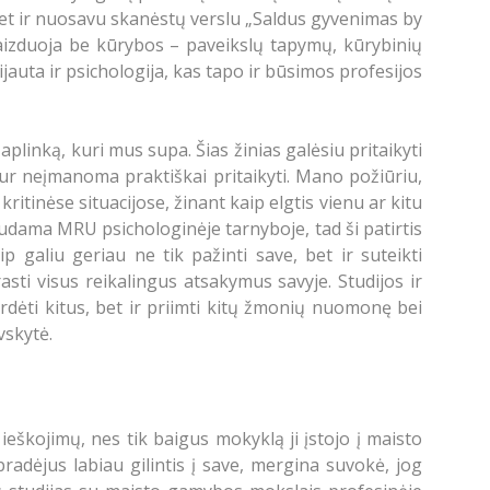
 net ir nuosavu skanėstų verslu „Saldus gyvenimas by
ivaizduoja be kūrybos – paveikslų tapymų, kūrybinių
auta ir psichologija, kas tapo ir būsimos profesijos
aplinką, kuri mus supa. Šias žinias galėsiu pritaikyti
ekur neįmanoma praktiškai pritaikyti. Mano požiūriu,
tinėse situacijose, žinant kaip elgtis vienu ar kitu
audama MRU psichologinėje tarnyboje, tad ši patirtis
 galiu geriau ne tik pažinti save, bet ir suteikti
sti visus reikalingus atsakymus savyje. Studijos ir
girdėti kitus, bet ir priimti kitų žmonių nuomonę bei
vskytė.
eškojimų, nes tik baigus mokyklą ji įstojo į maisto
radėjus labiau gilintis į save, mergina suvokė, jog