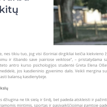
kitų
nes tikiu tuo, jog visi išoriniai dirgikliai keičia kiekvieno
imu ir išbando save įvairiose veiklose“, – pristatydam
eto antro kurso psichologijos studentė Greta Elena Olševs
edidelė, jos kasdieninio gyvenimo dalis. Veikli mergina sut
trasti balansą kasdienybėje.
ikslų
ugina ne tik sielą ir širdį, bet padeda atskleisti ir pažinti
giamomis mintimis, sportas ir pasivaikščiojimai gamtoje padeda