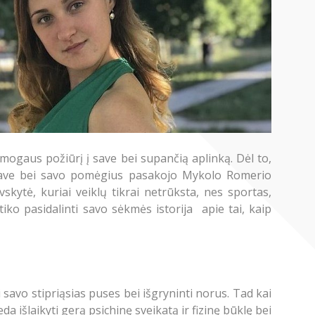
 žmogaus požiūrį į save bei supančią aplinką. Dėl to,
a save bei savo pomėgius pasakojo Mykolo Romerio
kytė, kuriai veiklų tikrai netrūksta, nes sportas,
iko pasidalinti savo sėkmės istorija apie tai, kaip
 savo stipriąsias puses bei išgryninti norus. Tad kai
 išlaikyti gerą psichinę sveikatą ir fizinę būklę bei