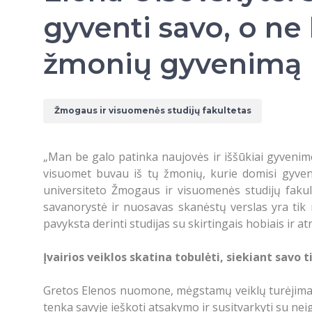
gyventi savo, o ne 
žmonių gyvenimą
Žmogaus ir visuomenės studijų fakultetas
„Man be galo patinka naujovės ir iššūkiai gyvenime, 
visuomet buvau iš tų žmonių, kurie domisi gyven
universiteto Žmogaus ir visuomenės studijų fakult
savanorystė ir nuosavas skanėstų verslas yra tik n
pavyksta derinti studijas su skirtingais hobiais ir a
Įvairios veiklos skatina tobulėti, siekiant savo t
Gretos Elenos nuomone, mėgstamų veiklų turėjimas dži
tenka savyje ieškoti atsakymo ir susitvarkyti su nei