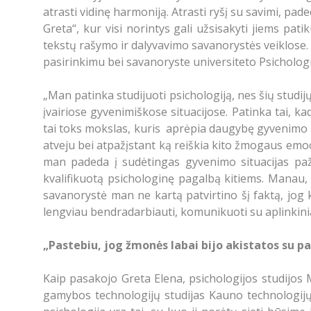
atrasti vidinę harmoniją. Atrasti ryšį su savimi, p
Greta“, kur visi norintys gali užsisakyti jiems pa
tekstų rašymo ir dalyvavimo savanorystės veiklose. 
pasirinkimu bei savanoryste universiteto Psicholog
„Man patinka studijuoti psichologiją, nes šių studijų
įvairiose gyvenimiškose situacijose. Patinka tai, k
tai toks mokslas, kuris aprėpia daugybę gyvenimo sr
atveju bei atpažįstant ką reiškia kito žmogaus emoc
man padeda į sudėtingas gyvenimo situacijas pažve
kvalifikuotą psichologinę pagalbą kitiems. Manau, 
savanorystė man ne kartą patvirtino šį faktą, jog kl
lengviau bendradarbiauti, komunikuoti su aplinkinia
„Pastebiu, jog žmonės labai bijo akistatos su pa
Kaip pasakojo Greta Elena, psichologijos studijos 
gamybos technologijų studijas Kauno technologijų u