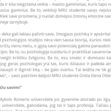
adeda ir kita mėgstama veikla – maisto gaminimas, kuris tapo
tikusius gaminius. Be to, veiklioji MRU studentė savęs neįs
Kiek save prisimena, ji nuolat domėjosi žmonių emocine savij
inėje tarnyboje.
 dėka gali labiau pažinti save, žmogaus psichiką ir apskritai 
ad psichologijos studijos nėra vien sausa teorija, kurios ni
ičių vienu metu, o įgytą savo potencialą galima panaudoti kri
ijos. Be to, su psichologija susiduriu ir praktiškai savanori
lgti kritišku žvilgsniu. Be to, esu smalsi ir domiuosi kaip
jog geras psichologas yra tas, kuris išklauso ir padeda atra
ausyti ir išgirsti kitą – be galo svarbu. Tai leidžia ne tik 
is“, – savo patirtimi dalijosi MRU studentė Greta Elena Olše
čiu savimi“
Mykolo Romerio universitete jos gyvenime atsirado po ilgų i
niversitete, galvodama, jog tai ir taps profesija. Tačiau p