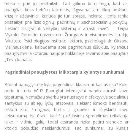
Renginių kalendorius
Universiteto teatras
Neformaliuoju ir (ar) savišvietos būdu įgytų
tenka ir prie jų prisitaikyti. Tad galima būtų teigti, kad visi
Erasmus+ mobilumas praktikoms (SMP)
Partnerystės
Emocinė gerovė
Mokslo laboratorijos
kompetencijų vertinimas ir pripažinimas
Veiklos dokumentai
paaugliai, koks bebūtų laikmetis, išgyvena tam tikrą amžiaus
Sūduvos akademija
Tinklalaidės
MRU pop vokalinis ansamblis (vadovas Artūras
Kitos galimybės
krizę ir uždaviniai, kuriuos jie turi spręsti, nekinta. Jiems tenka
Azijos centras
Bakalauro studijos
Žmogaus, aplinkos ir technologijų (HET) siste
Novikas)
Studijų organizavimas
Akademinė etika
prisitaikyti prie fiziologinių, pažintinių ir psichosocialinių pokyčių,
Magistrantūros studijos
Vilniaus Karaliaus Sedžiongo institutas
siekiant išsigryninti vertybių sistemą ir atrasti save“, – teigia
MRU merginų choras
Doktorantūra
Darbas MRU
Mykolo Romerio universiteto Žmogaus ir visuomenės studijų
Vadovų MBA
Frankofoniškų šalių studijų centras
fakulteto Psichologijos instituto lektorė, psichologė dr. Oksana
Švietimo ir kultūros vadovų MPA
Projektai
Universiteto simbolika
Malinauskienė, kalbėdama apie pagrindinius iššūkius, kylančius
Teisės LL.M.
paauglystės laikotarpiu naujoje tinklaidėje tėvams apie paauglius
Akademinė leidyba
Atributika
„Tėvų kanalas“
Papildomosios studijos
Pedagogų rengimas
Mokymų LAB
Naujienos
Pagrindiniai paauglystės laikotarpiu kylantys sunkumai
Doktorantūros studijos
Mokslo naujienos
Tarptautiškumas
Būtent paauglystėje kyla pagrindiniai klausimai: kas aš esu? Koks
Profesinės bakalauro studijos
Personalo valdymo centras
noriu ir turiu būti? Paaugliai intensyviai bando surasti savo
Kasmetiniai mokslo renginiai
Studentams
Darnus vystymasis
tapatumą. Nemažiau svarbu yra nustatyti ir efektyvius socialinius
Privačių interesų deklaravimas
santykius su abiejų lyčių atstovais, siekiant išmokti bendrauti,
Informacija naujiems darbuotojams
Darbuotojams
Studentams
Privatumo politika
ieškoti kito žmogaus, burtis į grupeles ir išryškinti savo
Studijų Moodle (studijų vykdymui)
seksualumą. Natūralu, kad šių uždavinių sprendimas reikalauja
Darbuotojams
Partnerystės
Negalia ir individualieji poreikiai
laiko ir vidinių galių, todėl atsiranda rizika patirti vienokio ar
Darbuotojų Moodle (kompetencijų tobulinimui)
kitokio pobūdžio nesklandumus. Tad sunkumai, su kuriais
Partnerystės
Studijų tvarkaraštis
Azijos centras
Viešai skelbiama informacija