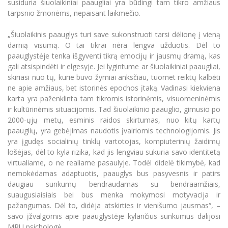
susiduria šiuolaikiniai paaugliai yra būdingi tam tikro amžiaus
Informacinė sistema "Studijos"
tarpsnio žmonėms, nepaisant laikmečio.
Azijos centras
Vilniaus Karaliaus Sedžiongo institutas
Parama Ukrainai
Darbuotojų elektroninis paštas
„Šiuolaikinis paauglys turi save sukonstruoti tarsi dėlionę į vieną
Vilniaus Karaliaus Sedžiongo institutas
Frankofoniškų šalių studijų centras
Daugiafaktorinė autentifikacija universiteto
Civilinė sauga
darnią visumą. O tai tikrai nėra lengva užduotis. Dėl to
darbuotojams (MFA)
Frankofoniškų šalių studijų centras
paauglystėje tenka išgyventi tikrą emocijų ir jausmų dramą, kas
Mokslininkų profiliai "CRIS"
Korupcijos prevencija
gali atsispindėti ir elgesyje. Jei lygintume ar šiuolaikiniai paaugliai,
Bendruomenės gerovė
skiriasi nuo tų, kurie buvo žymiai anksčiau, tuomet reiktų kalbėti
ne apie amžiaus, bet istorinės epochos įtaką. Vadinasi kiekviena
Darbuotojų kvalifikacijos kėlimas
karta yra paženklinta tam tikromis istorinėmis, visuomeninėmis
MRU norminių teisės aktų duomenų bazė
ir kultūrinėmis situacijomis. Tad šiuolaikinio paauglio, gimusio po
Intranetas
2000-ųjų metų, esminis raidos skirtumas, nuo kitų kartų
paauglių, yra gebėjimas naudotis įvairiomis technologijomis. Jis
eDVS
yra įgudęs socialinių tinklų vartotojas, kompiuterinių žaidimų
Microsoft Office 365
lošėjas, dėl to kyla rizika, kad jis lengviau sukuria savo identitetą
MRU mobilios programėlės
virtualiame, o ne realiame pasaulyje. Todėl didelė tikimybė, kad
nemokėdamas adaptuotis, paauglys bus pasyvesnis ir patirs
Pagalbos sistema
daugiau sunkumų bendraudamas su bendraamžiais,
Profesinė sąjunga
suaugusiaisiais bei bus menka mokymosi motyvacija ir
Kontaktų paieška
pažangumas. Dėl to, didėja atskirties ir vienišumo jausmas“, –
savo įžvalgomis apie paauglystėje kylančius sunkumus dalijosi
MRU psichologė.