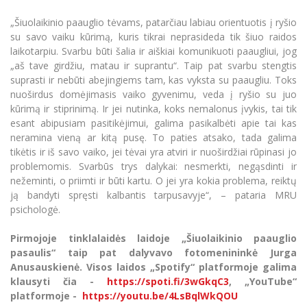
„Šiuolaikinio paauglio tėvams, patarčiau labiau orientuotis į ryšio
su savo vaiku kūrimą, kuris tikrai neprasideda tik šiuo raidos
laikotarpiu. Svarbu būti šalia ir aiškiai komunikuoti paaugliui, jog
„aš tave girdžiu, matau ir suprantu“. Taip pat svarbu stengtis
suprasti ir nebūti abejingiems tam, kas vyksta su paaugliu. Toks
nuoširdus domėjimasis vaiko gyvenimu, veda į ryšio su juo
kūrimą ir stiprinimą. Ir jei nutinka, koks nemalonus įvykis, tai tik
esant abipusiam pasitikėjimui, galima pasikalbėti apie tai kas
neramina vieną ar kitą pusę. To paties atsako, tada galima
tikėtis ir iš savo vaiko, jei tėvai yra atviri ir nuoširdžiai rūpinasi jo
problemomis. Svarbūs trys dalykai: nesmerkti, negąsdinti ir
nežeminti, o priimti ir būti kartu. O jei yra kokia problema, reiktų
ją bandyti spręsti kalbantis tarpusavyje“, – pataria MRU
psichologė.
Pirmojoje tinklalaidės laidoje „Šiuolaikinio paauglio
pasaulis“ taip pat dalyvavo fotomenininkė Jurga
Anusauskienė. Visos laidos „Spotify“ platformoje galima
klausyti čia -
https://spoti.fi/3wGkqC3
, „YouTube“
platformoje -
https://youtu.be/4LsBqlWkQOU