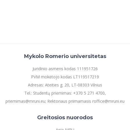
Mykolo Romerio universitetas
Juridinio asmens kodas 111951726
PVM mokėtojo kodas LT119517219
Adresas: Ateities g. 20, LT-08303 Vilnius
Tel.: Studentų priėmimas: +370 5 271 4700,
priemimas@mruni.eu; Rektoriaus priimamasis roffice@mruni.eu
Greitosios nuorodos
Apie MRU