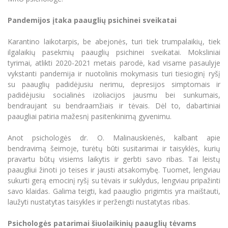
Pandemijos įtaka paauglių psichinei sveikatai
Karantino laikotarpis, be abejonės, turi tiek trumpalaikių, tiek
ilgalaikių pasekmių paauglių psichinei sveikatai. Moksliniai
tyrimai, atlikti 2020-2021 metais parodė, kad visame pasaulyje
vykstanti pandemija ir nuotolinis mokymasis turi tiesioginį ryšį
su paauglių padidėjusiu nerimu, depresijos simptomais ir
padidėjusiu socialinės izoliacijos jausmu bei sunkumais,
bendraujant su bendraamžiais ir tėvais. Dėl to, dabartiniai
paaugliai patiria mažesnį pasitenkinimą gyvenimu.
Anot psichologės dr. O. Malinauskienės, kalbant apie
bendravimą šeimoje, turėtų būti susitarimai ir taisyklės, kurių
pravartu būtų visiems laikytis ir gerbti savo ribas. Tai leistų
paaugliui žinoti jo teises ir jausti atsakomybę. Tuomet, lengviau
sukurti gerą emocinį ryšį su tėvais ir suklydus, lengviau pripažinti
savo klaidas. Galima teigti, kad paauglio prigimtis yra maištauti,
laužyti nustatytas taisykles ir peržengti nustatytas ribas.
Psichologės patarimai šiuolaikinių paauglių tėvams