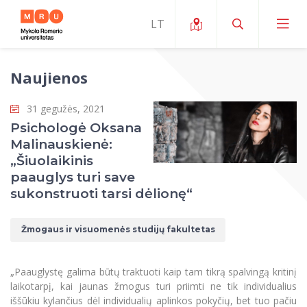
Naujienos
Apie ERUA
31 gegužės, 2021
Naujienos ir renginiai
Mano studijos
Psichologė Oksana
Malinauskienė:
Galimybės
Studijų organizavimas ir aplinka
MOin – MRU Mokslo ir inovacijų savaitė
„Šiuolaikinis
Komanda ir kontaktai
paauglys turi save
Finansai
Studijų kokybė
Mokslo programos
Apie MRU
sukonstruoti tarsi dėlionę“
Studentų organizacijos
Studijų programos
Mokslininkų profiliai "CRIS"
Rektorės žodis
Teisės mokykla
Žmogaus ir visuomenės studijų fakultetas
Studentų namai
Tarptautiniai mainai
Mokslinės veiklos skatinimo fondas
Struktūra
Viešojo saugumo akademija
Pranešimai spaudai
Estetinis ugdymas
Studentams
Skaitmeniniai ženkliukai
Tarptautinių ekspertų tinklas
Reitingai
„Paauglystę galima būtų traktuoti kaip tam tikrą spalvingą kritinį
Žmogaus ir visuomenės studijų fakultetas
Ekspertų sąrašas
Dokumentai reglamentuojantys studijas
Pramoginių šokių kolektyvas ,,Bolero”
laikotarpį, kai jaunas žmogus turi priimti ne tik individualius
Darbuotojams
Erasmus+ mobilumas studijoms (SMS)
Karjeros centras
Atitikties mokslinių tyrimų etikai komitetas
Universiteto garbės nariai
iššūkiu kylančius dėl individualių aplinkos pokyčių, bet tuo pačiu
Viešojo valdymo ir verslo fakultetas