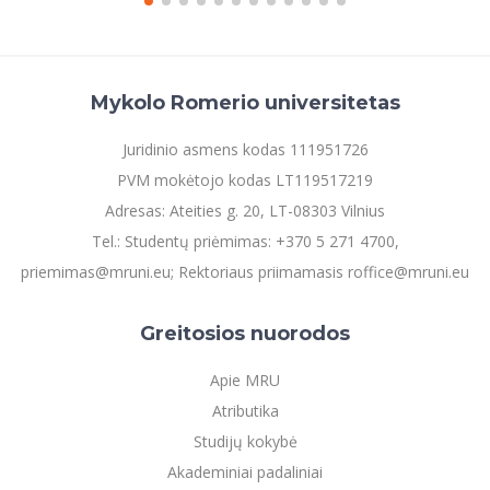
Mykolo Romerio universitetas
Juridinio asmens kodas 111951726
PVM mokėtojo kodas LT119517219
Adresas: Ateities g. 20, LT-08303 Vilnius
Tel.: Studentų priėmimas: +370 5 271 4700,
priemimas@mruni.eu; Rektoriaus priimamasis roffice@mruni.eu
Greitosios nuorodos
Apie MRU
Atributika
Studijų kokybė
Akademiniai padaliniai