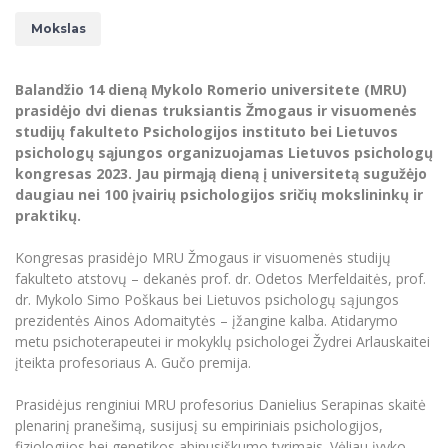
Renginių kalendorius
Universiteto teatras
Neformaliuoju ir (ar) savišvietos būdu įgytų
Erasmus+ mobilumas praktikoms (SMP)
Partnerystės
Emocinė gerovė
Mokslo laboratorijos
kompetencijų vertinimas ir pripažinimas
Mokslas
Veiklos dokumentai
Sūduvos akademija
Tinklalaidės
MRU pop vokalinis ansamblis (vadovas Artūras
Kitos galimybės
Azijos centras
Bakalauro studijos
Žmogaus, aplinkos ir technologijų (HET) siste
Novikas)
Studijų organizavimas
Akademinė etika
Balandžio 14 dieną Mykolo Romerio universitete (MRU)
Magistrantūros studijos
Vilniaus Karaliaus Sedžiongo institutas
MRU merginų choras
Doktorantūra
prasidėjo dvi dienas truksiantis Žmogaus ir visuomenės
Darbas MRU
Vadovų MBA
studijų fakulteto Psichologijos instituto bei Lietuvos
Frankofoniškų šalių studijų centras
Švietimo ir kultūros vadovų MPA
Projektai
psichologų sąjungos organizuojamas Lietuvos psichologų
Universiteto simbolika
kongresas 2023
. Jau pirmąją dieną į universitetą sugužėjo
Teisės LL.M.
Akademinė leidyba
daugiau nei 100 įvairių psichologijos sričių mokslininkų ir
Atributika
Papildomosios studijos
praktikų.
Pedagogų rengimas
Mokymų LAB
Naujienos
Kongresas prasidėjo MRU Žmogaus ir visuomenės studijų
Doktorantūros studijos
Mokslo naujienos
fakulteto atstovų – dekanės prof. dr. Odetos Merfeldaitės, prof.
Tarptautiškumas
Profesinės bakalauro studijos
Personalo valdymo centras
dr. Mykolo Simo Poškaus bei Lietuvos psichologų sąjungos
Kasmetiniai mokslo renginiai
Studentams
prezidentės Ainos Adomaitytės – įžangine kalba. Atidarymo
Darnus vystymasis
Privačių interesų deklaravimas
metu psichoterapeutei ir mokyklų psichologei Žydrei Arlauskaitei
Informacija naujiems darbuotojams
Darbuotojams
Studentams
Privatumo politika
įteikta profesoriaus A. Gučo premija.
Studijų Moodle (studijų vykdymui)
Darbuotojams
Partnerystės
Negalia ir individualieji poreikiai
Prasidėjus renginiui MRU profesorius Danielius Serapinas skaitė
Darbuotojų Moodle (kompetencijų tobulinimui)
plenarinį pranešimą, susijusį su empiriniais psichologijos,
Partnerystės
Studijų tvarkaraštis
Azijos centras
Viešai skelbiama informacija
fiziologijos bei genetikos abipusiškumo tyrimais. Vėliau įvyko