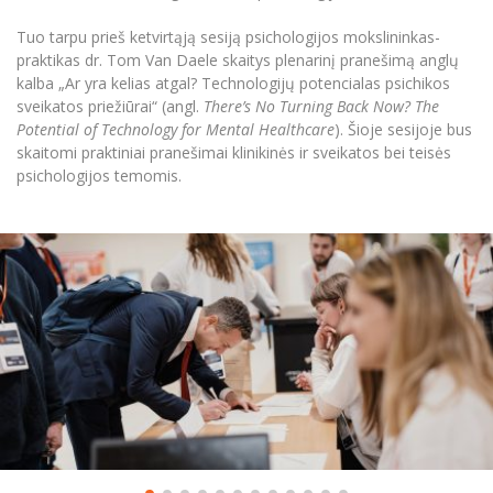
Tuo tarpu prieš ketvirtąją sesiją psichologijos mokslininkas-
praktikas dr. Tom Van Daele skaitys plenarinį pranešimą anglų
kalba „Ar yra kelias atgal? Technologijų potencialas psichikos
sveikatos priežiūrai“ (angl.
There’s No Turning Back Now? The
Potential of Technology for Mental Healthcare
). Šioje sesijoje bus
skaitomi praktiniai pranešimai klinikinės ir sveikatos bei teisės
psichologijos temomis.