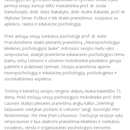
Informacinė sistema "Studijos"
pirmoji sesija, kurioje MRU mokslininkai prof. dr. Goda
Azijos centras
Vilniaus Karaliaus Sedžiongo institutas
Parama Ukrainai
Kaniušonytė, dokt. Aistė Bakaitytė, dokt. Audra Balundė, prof. dr.
Darbuotojų elektroninis paštas
Mykolas Simas Poškus ir kiti skaitė pranešimus, susijusius su
Vilniaus Karaliaus Sedžiongo institutas
Frankofoniškų šalių studijų centras
Daugiafaktorinė autentifikacija universiteto
Civilinė sauga
aplinkos, raidos ir edukacine psichologija.
darbuotojams (MFA)
Frankofoniškų šalių studijų centras
Mokslininkų profiliai "CRIS"
Korupcijos prevencija
Prieš antrąją sesiją sveikatos psichologė prof. dr. Aistė
Pranckevičienė skaitė plenarinį pranešimą „Neuropsichologija
Bendruomenės gerovė
klinikinės psichologijos lauke“. Antrosios sesijos metu vyko
Darbuotojų kvalifikacijos kėlimas
simpoziumai, skaityti pranešimai edukacinės psichologijos tema.
MRU norminių teisės aktų duomenų bazė
Įvairių sričių Lietuvos ir užsienio mokslininkai pasidalino gerąja
patirtimi ir praktiniais tyrimais. Sesijos pranešimai apėmė
Intranetas
neuropsichologiją ir edukacinę psichologiją, psichologinius ir
eDVS
sociokultūrinius aspektus.
Microsoft Office 365
Trečioji ir ketvirtoji sesijos renginio dalyvių laukia balandžio 15
MRU mobilios programėlės
dieną. Prieš trečiąją sesiją psichologijos mokslininkė prof. Bett
Pagalbos sistema
Laursen skaitys plenarinį pranešimą anglų kalba „Sėkmingi
Profesinė sąjunga
tarpusavio santykiai: požiūris iš Lietuvos“ (angl.
Successful Peer
Relationships: The View from Lithuania
). Trečiojoje sesijoje vyks
Kontaktų paieška
simpoziumas ir bus skaitomi pranešimai klinikinės ir sveikatos,
socialinės, verslo ir organizacinės psichologijos temomis.