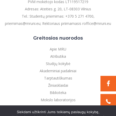
PVM mokėtojo kodas LT119517219
Adresas: Ateities g. 20, LT-08303 Vilnius
Tel.: Studentų priėmimas: +370 5 271 4700,
priemimas@mruni.eu; Rektoriaus priimamasis roffice@mruni.eu
Greitosios nuorodos
Apie MRU
Atributika
Studijų kokybė
Akademiniai padaliniai
Tarptautiškumas
Žiniasklaidai
Biblioteka
Mokslo laboratorijos
Privatumo politika
Siekdami užtikrinti Jums teikiamų paslaugų kokybę,