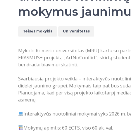
mokymus jaunimui
Teisės mokykla
Universitetas
Mykolo Romerio universitetas (MRU) kartu su partn
ERASMUS+ projektą „ArtNoConflict“, skirtą studentų 
bendradarbiavimui skatinti.
Svarbiausia projekto veikla – interaktyvūs nuotolin
didelei jaunimo grupei. Mokymais taip pat bus sudar
Planuojama, kad per visą projekto laikotarpį mediac
asmenų.
Interaktyvūs nuotoliniai mokymai vyks 2026 m. ba
Mokymų apimtis: 60 ECTS, viso 60 ak. val.