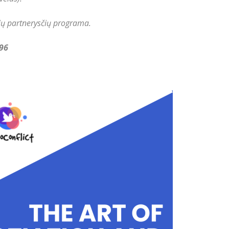
ių partnerysčių programa.
96