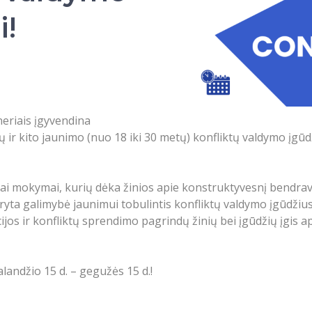
!
eriais įgyvendina
ir kito jaunimo (nuo 18 iki 30 metų) konfliktų valdymo įgūdž
iai mokymai, kurių dėka žinios apie konstruktyvesnį bendrav
yta galimybė jaunimui tobulintis konfliktų valdymo įgūdžius 
ijos ir konfliktų sprendimo pagrindų žinių bei įgūdžių įgis 
landžio 15 d. – gegužės 15 d.!