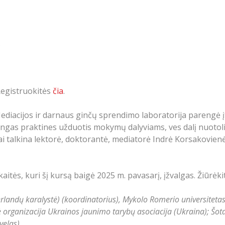
.
 Registruokitės
čia
.
diacijos ir darnaus ginčų sprendimo laboratorija parengė
dingas praktines užduotis mokymų dalyviams, ves dalį nuoto
ai talkina lektorė, doktorantė, mediatorė Indrė Korsakovienė
aitės, kuri šį kursą baigė 2025 m. pavasarį, įžvalgas. Žiūrėki
landų karalystė) (koordinatorius), Mykolo Romerio universitetas 
organizacija Ukrainos jaunimo tarybų asociacija (Ukraina); Šota R
velas).