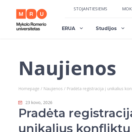
STOJANTIESIEMS
MOK
ERUA
Studijos
Naujienos
Homepage
/
Naujienos
/
Pradėta registracija į unikalius k
23 kovo, 2026
Pradėta registracij
unikalius konflikt