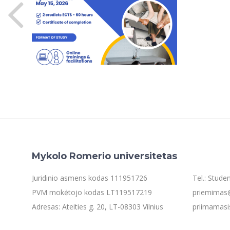
Mykolo Romerio universitetas
Juridinio asmens kodas 111951726
Tel.: Stud
PVM mokėtojo kodas LT119517219
priemimas@
Adresas: Ateities g. 20, LT-08303 Vilnius
priimamasi