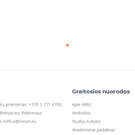
Greitosios nuorodos
entų priėmimas: +370 5 271 4700,
Apie MRU
mruni.eu; Rektoriaus
Atributika
s roffice@mruni.eu
Studijų kokybė
Akademiniai padaliniai