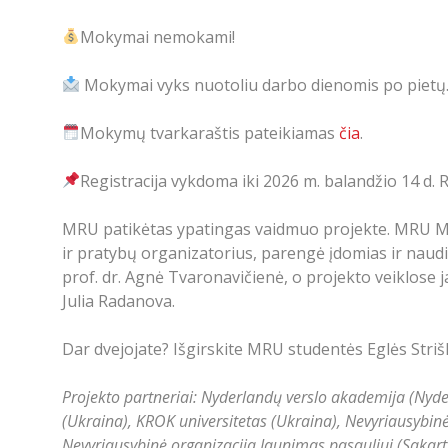
Mokymai nemokami!
Mokymai vyks nuotoliu darbo dienomis po pietų
Mokymų tvarkaraštis pateikiamas
čia
.
Registracija vykdoma iki 2026 m. balandžio 14 d.
MRU patikėtas ypatingas vaidmuo projekte. MRU Me
ir pratybų organizatorius, parengė įdomias ir nau
prof. dr. Agnė Tvaronavičienė, o projekto veiklose j
Julia Radanova.
Dar dvejojate? Išgirskite MRU studentės Eglės Strišk
Projekto partneriai: Nyderlandų verslo akademija (Nyder
(Ukraina), KROK universitetas (Ukraina), Nevyriausybinė 
Nevyriausybinė organizacija Jaunimas pasauliui (Sakart