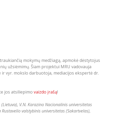
 įtraukiančią mokymų medžiagą, apmokė dėstytojus
linių užsiėmimų. Šiam projektui MRU vadovauja
 ir vyr. mokslo darbuotoja, mediacijos ekspertė dr.
te jos atsiliepimo
vaizdo įrašą
!
(Lietuva), V.N. Karazino Nacionalinis universitetas
ustavelio valstybinis universitetas (Sakartvelas),