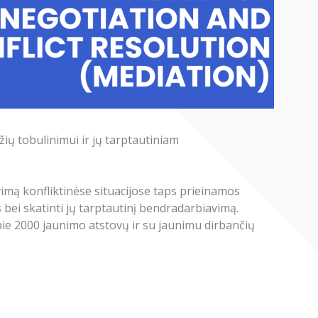
ių tobulinimui ir jų tarptautiniam
imą konfliktinėse situacijose taps prieinamos
bei skatinti jų tarptautinį bendradarbiavimą.
apie 2000 jaunimo atstovų ir su jaunimu dirbančių