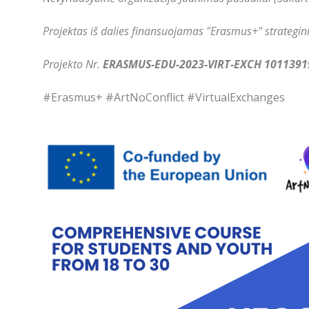
Projektas iš dalies finansuojamas "Erasmus+" strategin
Projekto Nr.
ERASMUS-EDU-2023-VIRT-EXCH 1011391
#Erasmus+ #ArtNoConflict #VirtualExchanges