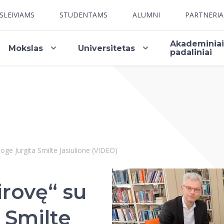
SLEIVIAMS
STUDENTAMS
ALUMNI
PARTNERI
Akademinia
Mokslas
Universitetas
padaliniai
loge Jurgita Smilte Jasiulione (VIDEO)
irovę“ su
 Smilte