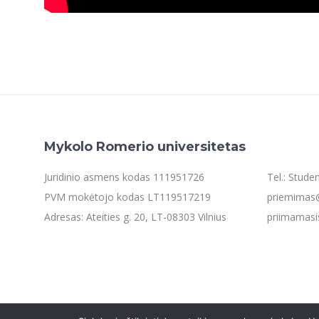
Mykolo Romerio universitetas
Juridinio asmens kodas 111951726
Tel.: Stud
PVM mokėtojo kodas LT119517219
priemimas@
Adresas: Ateities g. 20, LT-08303 Vilnius
priimamasi