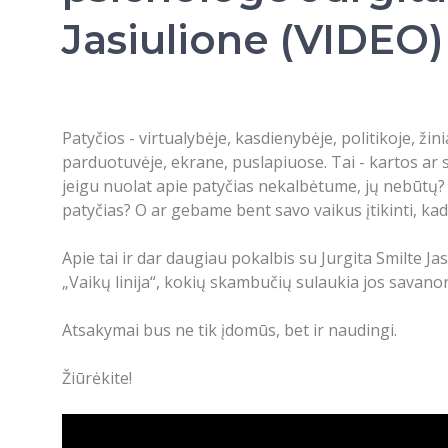
Jasiulione (VIDEO)
Patyčios - virtualybėje, kasdienybėje, politikoje, žin
parduotuvėje, ekrane, puslapiuose. Tai - kartos ar
jeigu nuolat apie patyčias nekalbėtume, jų nebūtų
patyčias? O ar gebame bent savo vaikus įtikinti, ka
Apie tai ir dar daugiau pokalbis su Jurgita Smilte J
„Vaikų linija“, kokių skambučių sulaukia jos savanoriai
Atsakymai bus ne tik įdomūs, bet ir naudingi.
Žiūrėkite!