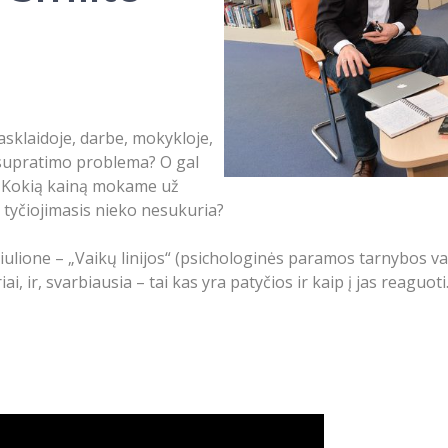
iasklaidoje, darbe, mokykloje,
 supratimo problema? O gal
? Kokią kainą mokame už
d tyčiojimasis nieko nesukuria?
asiulione – „Vaikų linijos“ (psichologinės paramos tarnybos 
, ir, svarbiausia – tai kas yra patyčios ir kaip į jas reaguoti