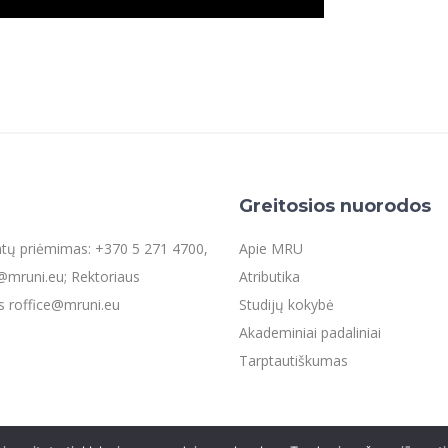
Greitosios nuorodos
entų priėmimas: +370 5 271 4700,
Apie MRU
mruni.eu; Rektoriaus
Atributika
s roffice@mruni.eu
Studijų kokybė
Akademiniai padaliniai
Tarptautiškumas