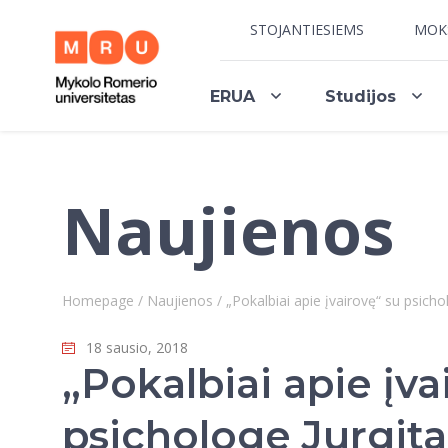
STOJANTIESIEMS
MOK
ERUA
Studijos
Naujienos
Homepage
/
Naujienos
/
„Pokalbiai apie įvairovę“ su psicho
18 sausio, 2018
„Pokalbiai apie įva
psichologe Jurgita