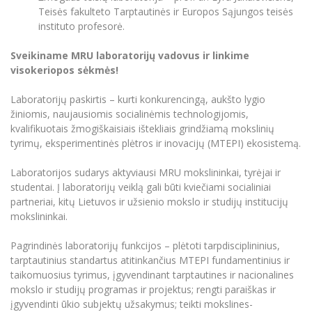
Teisės fakulteto Tarptautinės ir Europos Sąjungos teisės
instituto profesorė.
Sveikiname MRU laboratorijų vadovus ir linkime
visokeriopos sėkmės!
Laboratorijų paskirtis – kurti konkurencingą, aukšto lygio
žiniomis, naujausiomis socialinėmis technologijomis,
kvalifikuotais žmogiškaisiais ištekliais grindžiamą mokslinių
tyrimų, eksperimentinės plėtros ir inovacijų (MTEPI) ekosistemą.
Laboratorijos sudarys aktyviausi MRU mokslininkai, tyrėjai ir
studentai. Į laboratorijų veiklą gali būti kviečiami socialiniai
partneriai, kitų Lietuvos ir užsienio mokslo ir studijų institucijų
mokslininkai.
Pagrindinės laboratorijų funkcijos – plėtoti tarpdisciplininius,
tarptautinius standartus atitinkančius MTEPI fundamentinius ir
taikomuosius tyrimus, įgyvendinant tarptautines ir nacionalines
mokslo ir studijų programas ir projektus; rengti paraiškas ir
įgyvendinti ūkio subjektų užsakymus; teikti mokslines-