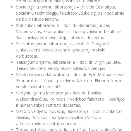
Komunikacijos ir mediacijos instituto lektorė.
Informacinė sistema "Studijos"
Sociologinių tyrimų laboratorija – dr. Vida Česnuitytė,
Azijos centras
Vilniaus Karaliaus Sedžiongo institutas
Parama Ukrainai
Socialinių technologijų fakulteto Edukologijos ir socialinio
Darbuotojų elektroninis paštas
darbo instituto lektorė.
Vilniaus Karaliaus Sedžiongo institutas
Frankofoniškų šalių studijų centras
Daugiafaktorinė autentifikacija universiteto
Civilinė sauga
Statistikos laboratorija – doc. dr. Rimantas Juozas
darbuotojams (MFA)
Frankofoniškų šalių studijų centras
Vaicenavičius, Ekonomikos ir finansų valdymo fakulteto
Mokslininkų profiliai "CRIS"
Korupcijos prevencija
Bankininkystės ir investicijų katedros docentas.
Bendruomenės gerovė
Sveikatos tyrimų laboratorija – prof. dr. Danguolė
Jankauskienė, Mokslo centro vyriausioji mokslo
Darbuotojų kvalifikacijos kėlimas
darbuotoja.
MRU norminių teisės aktų duomenų bazė
Teisingumo tyrimų laboratorija – doc. dr. Virginijus Bitė,
Intranetas
Teisės fakulteto Verslo teisės katedros vedėjas.
Verslo inovacijų laboratorija – doc. dr. Eglė Malinauskienė,
eDVS
Ekonomikos ir finansų valdymo fakulteto Ekonomikos ir
Microsoft Office 365
verslo instituto docentė.
MRU mobilios programėlės
Vertybių tyrimų laboratorija – doc. dr. Povilas
Aleksandravičius, Politikos ir vadybos fakulteto Filosofijos
Pagalbos sistema
ir humanistikos instituto docentas.
Profesinė sąjunga
Viešojo valdymo inovacijų laboratorija – doc. dr. Mantas
Kontaktų paieška
Bileišis, Politikos ir vadybos fakulteto Viešojo
administravimo instituto docentas.
Žmogaus teisių laboratorija – prof. dr. Lyra Jakulevičienė,