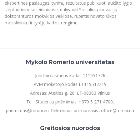
ekspertines paslaugas; tyrimų rezultatus publikuoti aukšto lygio
tarptautiniuose leidiniuose; dalyvauti Socialinių inovacijų
doktorantūros mokyklos veiklose, rūpintis novatoriškos
mokslininkų ir tyrėjų kartos rengimu.
Mykolo Romerio universitetas
Juridinio asmens kodas 111951726
PVM mokėtojo kodas LT119517219
Adresas: Ateities g. 20, LT-08303 Vilnius
Tel.: Studentų priėmimas: +370 5 271 4700,
priemimas@mruni.eu; Rektoriaus priimamasis roffice@mruni.eu
Greitosios nuorodos