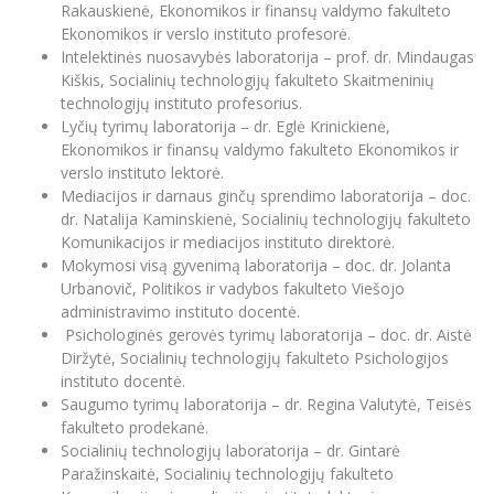
Renginių kalendorius
Universiteto teatras
Neformaliuoju ir (ar) savišvietos būdu įgytų
Rakauskienė, Ekonomikos ir finansų valdymo fakulteto
Erasmus+ mobilumas praktikoms (SMP)
Partnerystės
Emocinė gerovė
Mokslo laboratorijos
kompetencijų vertinimas ir pripažinimas
Ekonomikos ir verslo instituto profesorė.
Veiklos dokumentai
Sūduvos akademija
Tinklalaidės
MRU pop vokalinis ansamblis (vadovas Artūras
Intelektinės nuosavybės laboratorija – prof. dr. Mindaugas
Kitos galimybės
Azijos centras
Bakalauro studijos
Žmogaus, aplinkos ir technologijų (HET) siste
Novikas)
Studijų organizavimas
Akademinė etika
Kiškis, Socialinių technologijų fakulteto Skaitmeninių
Magistrantūros studijos
technologijų instituto profesorius.
Vilniaus Karaliaus Sedžiongo institutas
MRU merginų choras
Doktorantūra
Darbas MRU
Lyčių tyrimų laboratorija – dr. Eglė Krinickienė,
Vadovų MBA
Frankofoniškų šalių studijų centras
Ekonomikos ir finansų valdymo fakulteto Ekonomikos ir
Švietimo ir kultūros vadovų MPA
Projektai
Universiteto simbolika
verslo instituto lektorė.
Teisės LL.M.
Mediacijos ir darnaus ginčų sprendimo laboratorija – doc.
Akademinė leidyba
Atributika
dr. Natalija Kaminskienė, Socialinių technologijų fakulteto
Papildomosios studijos
Komunikacijos ir mediacijos instituto direktorė.
Pedagogų rengimas
Mokymų LAB
Naujienos
Mokymosi visą gyvenimą laboratorija – doc. dr. Jolanta
Doktorantūros studijos
Urbanovič, Politikos ir vadybos fakulteto Viešojo
Mokslo naujienos
Tarptautiškumas
administravimo instituto docentė.
Profesinės bakalauro studijos
Personalo valdymo centras
Psichologinės gerovės tyrimų laboratorija – doc. dr. Aistė
Kasmetiniai mokslo renginiai
Studentams
Darnus vystymasis
Diržytė, Socialinių technologijų fakulteto Psichologijos
Privačių interesų deklaravimas
instituto docentė.
Informacija naujiems darbuotojams
Darbuotojams
Studentams
Privatumo politika
Saugumo tyrimų laboratorija – dr. Regina Valutytė, Teisės
Studijų Moodle (studijų vykdymui)
fakulteto prodekanė.
Darbuotojams
Partnerystės
Negalia ir individualieji poreikiai
Socialinių technologijų laboratorija – dr. Gintarė
Darbuotojų Moodle (kompetencijų tobulinimui)
Paražinskaitė, Socialinių technologijų fakulteto
Partnerystės
Studijų tvarkaraštis
Azijos centras
Viešai skelbiama informacija