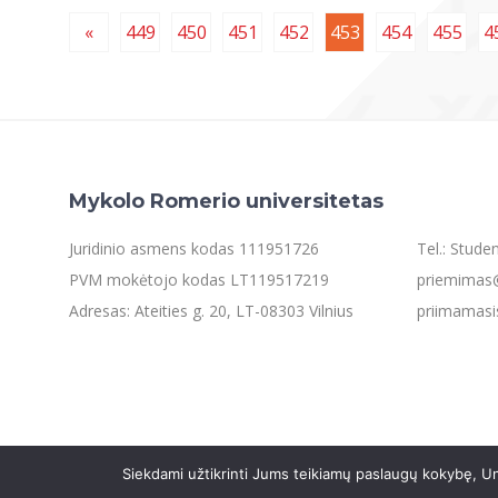
«
449
450
451
452
453
454
455
4
Mykolo Romerio universitetas
Juridinio asmens kodas 111951726
Tel.: Stud
PVM mokėtojo kodas LT119517219
priemimas@
Adresas: Ateities g. 20, LT-08303 Vilnius
priimamasi
Siekdami užtikrinti Jums teikiamų paslaugų kokybę, Un