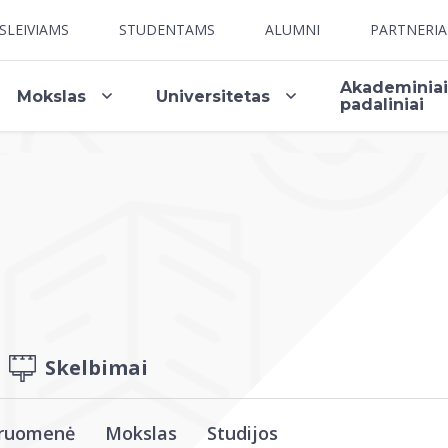
SLEIVIAMS
STUDENTAMS
ALUMNI
PARTNERI
Akademinia
Mokslas
Universitetas
padaliniai
Skelbimai
ruomenė
Mokslas
Studijos