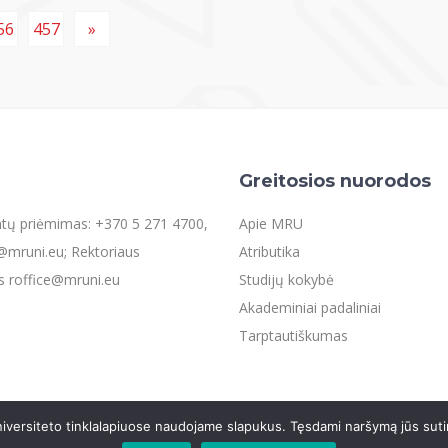
56
457
»
Greitosios nuorodos
entų priėmimas: +370 5 271 4700,
Apie MRU
mruni.eu; Rektoriaus
Atributika
s roffice@mruni.eu
Studijų kokybė
Akademiniai padaliniai
Tarptautiškumas
iversiteto tinklalapiuose naudojame slapukus. Tęsdami naršymą jūs suti