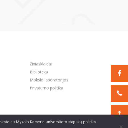
Žiniasklaidai
Biblioteka
Mokslo laboratorijos
Privatumo politika
nkate su Mykolo Romerio universiteto slapukų politika.