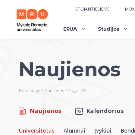
STOJANTIESIEMS
MOK
ERUA
Studijos
Naujienos
Homepage
/
Naujienos
/
Page 453
Naujienos
Kalendorius
Universitetas
Alumnai
Įvykiai
Bend