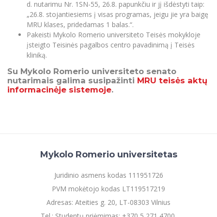
d. nutarimu Nr. 1SN-55, 26.8. papunkčiu ir jį išdėstyti taip:
„26.8. stojantiesiems į visas programas, jeigu jie yra baigę
MRU klases, pridedamas 1 balas.“.
Pakeisti Mykolo Romerio universiteto Teisės mokykloje
įsteigto Teisinės pagalbos centro pavadinimą į Teisės
kliniką.
Su Mykolo Romerio universiteto senato
nutarimais galima susipažinti
MRU teisės aktų
informacinėje sistemoje
.
Mykolo Romerio universitetas
Juridinio asmens kodas 111951726
PVM mokėtojo kodas LT119517219
Adresas: Ateities g. 20, LT-08303 Vilnius
Tel.: Studentų priėmimas: +370 5 271 4700,