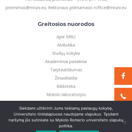
priemimas@mruni.eu; Rektoriaus priimamasis roffice@mruni.eu
Greitosios nuorodos
Apie MRU
Atributika
Studijų kokybė
Akademiniai padaliniai
Tarptautiškumas
Žiniasklaidai
Biblioteka
Mokslo laboratorijos
Privatumo politika
Siekdami užtikrinti Jums teikiamų paslaugų kokybę,
Universiteto tinklalapiuose naudojame slapukus. Tęsdami
naršymą jūs sutinkate su Mykolo Romerio universiteto slapukų
©2021 Mykolo Romerio universitetas. Visos teisės
politika.
saugomos