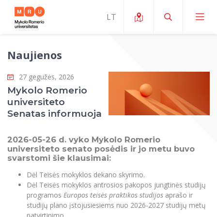
Naujienos
Apie ERUA
27 gegužės, 2026
Naujienos ir renginiai
Mano studijos
Mykolo Romerio
universiteto
Galimybės
Studijų organizavimas ir aplinka
MOin – MRU Mokslo ir inovacijų savaitė
Senatas informuoja
Komanda ir kontaktai
Finansai
Studijų kokybė
Mokslo programos
Apie MRU
2026-05-26 d. vyko Mykolo Romerio
Studentų organizacijos
Studijų programos
Mokslininkų profiliai "CRIS"
universiteto senato posėdis ir jo metu buvo
Rektorės žodis
Teisės mokykla
svarstomi šie klausimai:
Studentų namai
Tarptautiniai mainai
Mokslinės veiklos skatinimo fondas
Struktūra
Dėl Teisės mokyklos dekano skyrimo.
Viešojo saugumo akademija
Pranešimai spaudai
Estetinis ugdymas
Dėl Teisės mokyklos antrosios pakopos jungtinės studijų
Studentams
Skaitmeniniai ženkliukai
Tarptautinių ekspertų tinklas
Reitingai
Žmogaus ir visuomenės studijų fakultetas
programos
Europos teisės praktikos studijos
aprašo ir
Ekspertų sąrašas
Dokumentai reglamentuojantys studijas
Pramoginių šokių kolektyvas ,,Bolero”
Darbuotojams
Erasmus+ mobilumas studijoms (SMS)
studijų plano įstojusiesiems nuo 2026-2027 studijų metų
Karjeros centras
Atitikties mokslinių tyrimų etikai komitetas
Universiteto garbės nariai
Viešojo valdymo ir verslo fakultetas
patvirtinimo.