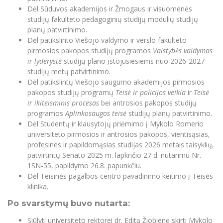
Renginių kalendorius
Universiteto teatras
Neformaliuoju ir (ar) savišvietos būdu įgytų
Erasmus+ mobilumas praktikoms (SMP)
Partnerystės
Dėl Sūduvos akademijos ir Žmogaus ir visuomenės
Emocinė gerovė
Mokslo laboratorijos
kompetencijų vertinimas ir pripažinimas
Veiklos dokumentai
Sūduvos akademija
studijų fakulteto pedagoginių studijų modulių studijų
Tinklalaidės
MRU pop vokalinis ansamblis (vadovas Artūras
Kitos galimybės
Azijos centras
planų patvirtinimo.
Bakalauro studijos
Žmogaus, aplinkos ir technologijų (HET) siste
Novikas)
Studijų organizavimas
Akademinė etika
Dėl patikslinto Viešojo valdymo ir verslo fakulteto
Magistrantūros studijos
Vilniaus Karaliaus Sedžiongo institutas
pirmosios pakopos studijų programos
Valstybės valdymas
MRU merginų choras
Doktorantūra
Darbas MRU
Vadovų MBA
ir lyderystė
studijų plano įstojusiesiems nuo 2026-2027
Frankofoniškų šalių studijų centras
studijų metų patvirtinimo.
Švietimo ir kultūros vadovų MPA
Projektai
Universiteto simbolika
Dėl patikslintų Viešojo saugumo akademijos pirmosios
Teisės LL.M.
pakopos studijų programų
Teisė ir policijos veikla
ir
Teisė
Akademinė leidyba
Atributika
Papildomosios studijos
ir ikiteisminis procesas
bei antrosios pakopos studijų
programos
Aplinkosaugos teisė
studijų planų patvirtinimo.
Pedagogų rengimas
Mokymų LAB
Naujienos
Dėl Studentų ir klausytojų priėmimo į Mykolo Romerio
Doktorantūros studijos
universiteto pirmosios ir antrosios pakopos, vientisąsias,
Mokslo naujienos
Tarptautiškumas
Profesinės bakalauro studijos
profesines ir papildomąsias studijas 2026 metais taisyklių,
Personalo valdymo centras
patvirtintų Senato 2025 m. lapkričio 27 d. nutarimu Nr.
Kasmetiniai mokslo renginiai
Studentams
Darnus vystymasis
Privačių interesų deklaravimas
1SN-55, papildymo 26.8. papunkčiu.
Dėl Teisinės pagalbos centro pavadinimo keitimo į Teisės
Informacija naujiems darbuotojams
Darbuotojams
Studentams
Privatumo politika
klinika.
Studijų Moodle (studijų vykdymui)
Darbuotojams
Partnerystės
Negalia ir individualieji poreikiai
Po svarstymų buvo nutarta:
Darbuotojų Moodle (kompetencijų tobulinimui)
Partnerystės
Studijų tvarkaraštis
Azijos centras
Siūlyti universiteto rektorei dr. Editą Žiobienę skirti Mykolo
Viešai skelbiama informacija