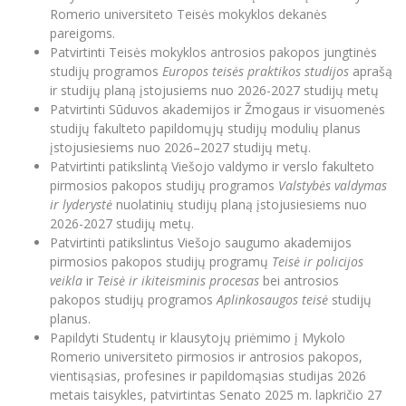
Romerio universiteto Teisės mokyklos dekanės
Informacinė sistema "Studijos"
Azijos centras
Vilniaus Karaliaus Sedžiongo institutas
pareigoms.
Parama Ukrainai
Darbuotojų elektroninis paštas
Patvirtinti Teisės mokyklos antrosios pakopos jungtinės
Vilniaus Karaliaus Sedžiongo institutas
Frankofoniškų šalių studijų centras
Daugiafaktorinė autentifikacija universiteto
studijų programos
Europos teisės praktikos studijos
aprašą
Civilinė sauga
darbuotojams (MFA)
ir studijų planą įstojusiems nuo 2026-2027 studijų metų
Frankofoniškų šalių studijų centras
Mokslininkų profiliai "CRIS"
Patvirtinti Sūduvos akademijos ir Žmogaus ir visuomenės
Korupcijos prevencija
studijų fakulteto papildomųjų studijų modulių planus
Bendruomenės gerovė
įstojusiesiems nuo 2026–2027 studijų metų.
Darbuotojų kvalifikacijos kėlimas
Patvirtinti patikslintą Viešojo valdymo ir verslo fakulteto
MRU norminių teisės aktų duomenų bazė
pirmosios pakopos studijų programos
Valstybės valdymas
ir lyderystė
nuolatinių studijų planą įstojusiesiems nuo
Intranetas
2026-2027 studijų metų.
eDVS
Patvirtinti patikslintus Viešojo saugumo akademijos
Microsoft Office 365
pirmosios pakopos studijų programų
Teisė ir policijos
veikla
ir
Teisė ir ikiteisminis procesas
bei antrosios
MRU mobilios programėlės
pakopos studijų programos
Aplinkosaugos teisė
studijų
Pagalbos sistema
planus.
Profesinė sąjunga
Papildyti Studentų ir klausytojų priėmimo į Mykolo
Romerio universiteto pirmosios ir antrosios pakopos,
Kontaktų paieška
vientisąsias, profesines ir papildomąsias studijas 2026
metais taisykles, patvirtintas Senato 2025 m. lapkričio 27