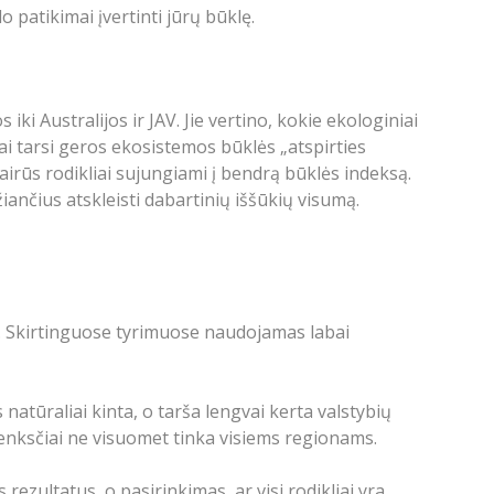
o patikimai įvertinti jūrų būklę.
iki Australijos ir JAV. Jie vertino, kokie ekologiniai
ai tarsi geros ekosistemos būklės „atspirties
airūs rodikliai sujungiami į bendrą būklės indeksą.
ančius atskleisti dabartinių iššūkių visumą.
ę. Skirtinguose tyrimuose naudojamas labai
natūraliai kinta, o tarša lengvai kerta valstybių
slenksčiai ne visuomet tinka visiems regionams.
s rezultatus, o pasirinkimas, ar visi rodikliai yra