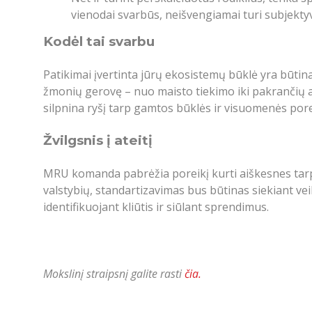
vienodai svarbūs, neišvengiamai turi subjekt
Kodėl tai svarbu
Patikimai įvertinta jūrų ekosistemų būklė yra būtina 
žmonių gerovę – nuo maisto tiekimo iki pakrančių a
silpnina ryšį tarp gamtos būklės ir visuomenės pore
Žvilgsnis į ateitį
MRU komanda pabrėžia poreikį kurti aiškesnes tarp
valstybių, standartizavimas bus būtinas siekiant ve
identifikuojant kliūtis ir siūlant sprendimus.
Mokslinį straipsnį galite rasti
čia.