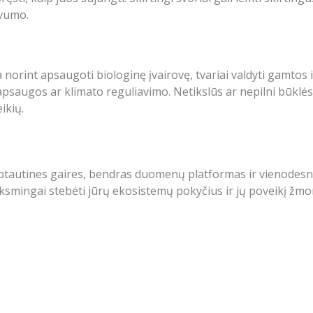
yvumo.
norint apsaugoti biologinę įvairovę, tvariai valdyti gamtos iš
psaugos ar klimato reguliavimo. Netikslūs ar nepilni būklė
ikių.
tautines gaires, bendras duomenų platformas ir vienodesnes
iksmingai stebėti jūrų ekosistemų pokyčius ir jų poveikį žmo