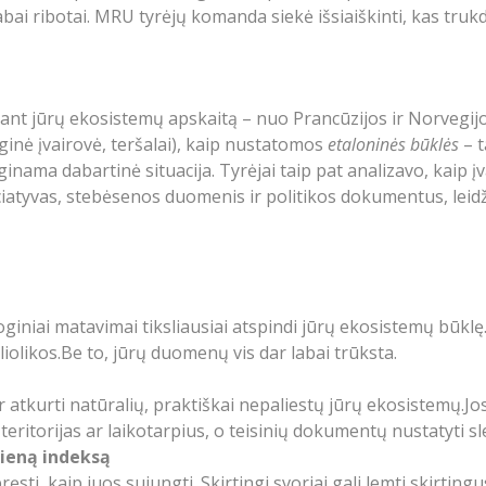
abai ribotai. MRU tyrėjų komanda siekė išsiaiškinti, kas trukd
ikant jūrų ekosistemų apskaitą – nuo Prancūzijos ir Norvegijos 
ginė įvairovė, teršalai), kaip nustatomos
etaloninės būklės
– t
nama dabartinė situacija. Tyrėjai taip pat analizavo, kaip įv
ciatyvas, stebėsenos duomenis ir politikos dokumentus, leidži
giniai matavimai tiksliausiai atspindi jūrų ekosistemų būkl
liolikos.Be to, jūrų duomenų vis dar labai trūksta.
atkurti natūralių, praktiškai nepaliestų jūrų ekosistemų.Jos 
teritorijas ar laikotarpius, o teisinių dokumentų nustatyti 
vieną indeksą
ęsti, kaip juos sujungti. Skirtingi svoriai gali lemti skirtingu