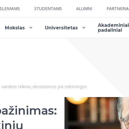
SLEIVIAMS
STUDENTAMS
ALUMNI
PARTNERI
Akademinia
Mokslas
Universitetas
padaliniai
l vandens telkinių ekosistemos yra reikšmingos
pažinimas:
inių