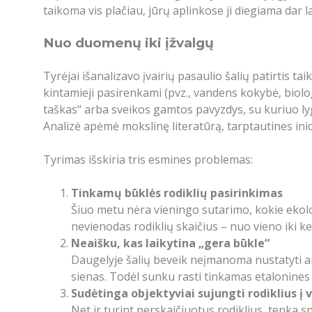
taikoma vis plačiau, jūrų aplinkose ji diegiama dar l
Nuo duomenų iki įžvalgų
Tyrėjai išanalizavo įvairių pasaulio šalių patirtis ta
kintamieji pasirenkami (pvz., vandens kokybė, biolo
taškas“ arba sveikos gamtos pavyzdys, su kuriuo lygi
Analizė apėmė mokslinę literatūrą, tarptautines ini
Tyrimas išskiria tris esmines problemas:
Tinkamų būklės rodiklių pasirinkimas
Šiuo metu nėra vieningo sutarimo, kokie ekolo
nevienodas rodiklių skaičius – nuo vieno iki ke
Neaišku, kas laikytina „gera būkle“
Daugelyje šalių beveik neįmanoma nustatyti ar 
sienas. Todėl sunku rasti tinkamas etalonines 
Sudėtinga objektyviai sujungti rodiklius į 
Net ir turint perskaičiuotus rodiklius, tenka spr