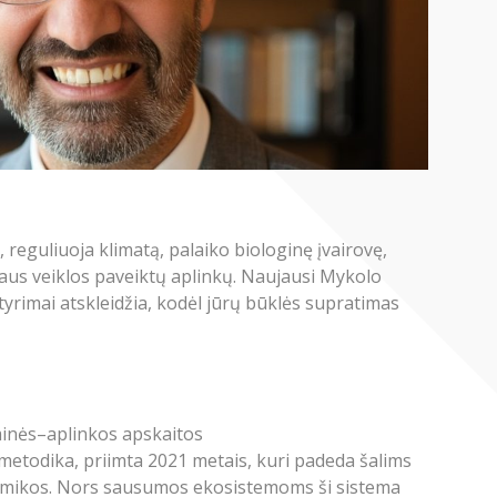
 reguliuoja klimatą, palaiko biologinę įvairovę,
ogaus veiklos paveiktų aplinkų. Naujausi Mykolo
yrimai atskleidžia, kodėl jūrų būklės supratimas
minės–aplinkos apskaitos
metodika, priimta 2021 metais, kuri padeda šalims
konomikos. Nors sausumos ekosistemoms ši sistema