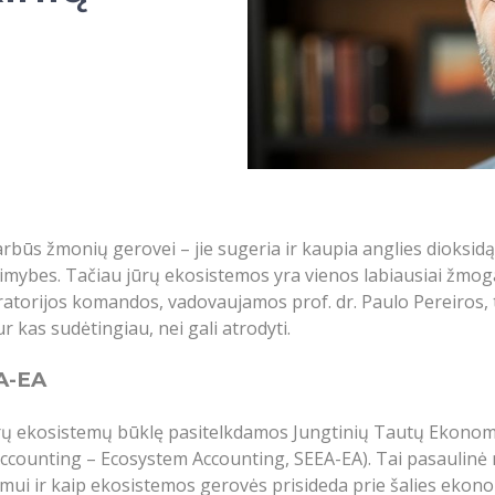
būs žmonių gerovei – jie sugeria ir kaupia anglies dioksidą,
 galimybes. Tačiau jūrų ekosistemos yra vienos labiausiai žm
torijos komandos, vadovaujamos prof. dr. Paulo Pereiros, t
ur kas sudėtingiau, nei gali atrodyti.
A-EA
i jūrų ekosistemų būklę pasitelkdamos Jungtinių Tautų Ekono
ccounting – Ecosystem Accounting, SEEA-EA). Tai pasaulinė 
enimui ir kaip ekosistemos gerovės prisideda prie šalies e