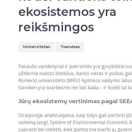
ekosistemos yra
reikšmingos
Universitetas
Tvarumas
Pasaulio vandenynai ir pakrantės yra gyvybiškai svar
užtikrina maisto išteklius, darbo vietas ir poilsio
Romerio universiteto (MRU) Aplinkos valdymo labora
šiandien yra svarbesnis nei bet kada – ir kodėl tai k
Jūrų ekosistemų vertinimas pagal SEE
Straipsnyje analizuojama, kaip šalys gali įvertint
sistemą
(angl. System of Environmental-Economic A
suprasti bei stebėti, kiek gamta yra svarbi jų gyv