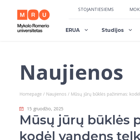
STOJANTIESIEMS
MOK
ERUA
Studijos
Naujienos
Homepage
/
Naujienos
/
Mūsų jūrų būklės pažinimas: kodė
15 gruodžio, 2025
Mūsų jūrų būklės 
kodėl vandens telk