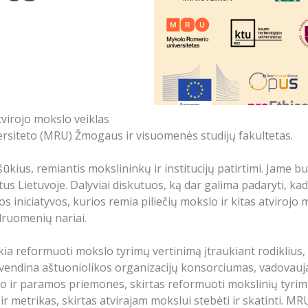
tvirojo mokslo veiklas
ersiteto (MRU) Žmogaus ir visuomenės studijų fakultetas.
šūkius, remiantis mokslininkų ir institucijų patirtimi. Jame b
tus Lietuvoje. Dalyviai diskutuos, ką dar galima padaryti, k
iniciatyvos, kurios remia piliečių mokslo ir kitas atvirojo
druomenių nariai.
ia reformuoti mokslo tyrimų vertinimą įtraukiant rodiklius, s
įgyvendina aštuoniolikos organizacijų konsorciumas, vadov
mo ir paramos priemones, skirtas reformuoti mokslinių tyrimų
 ir metrikas, skirtas atvirajam mokslui stebėti ir skatinti. 