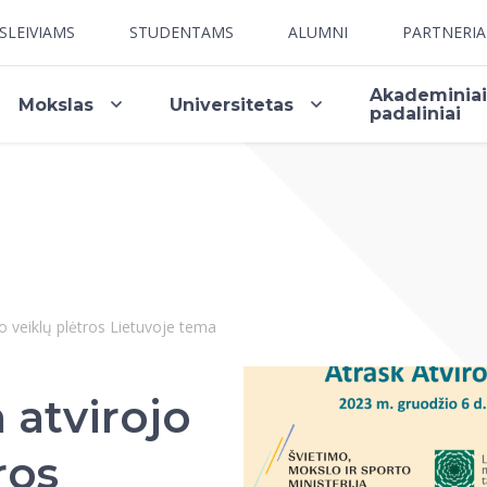
SLEIVIAMS
STUDENTAMS
ALUMNI
PARTNERI
Akademinia
Mokslas
Universitetas
padaliniai
o veiklų plėtros Lietuvoje tema
 atvirojo
ros