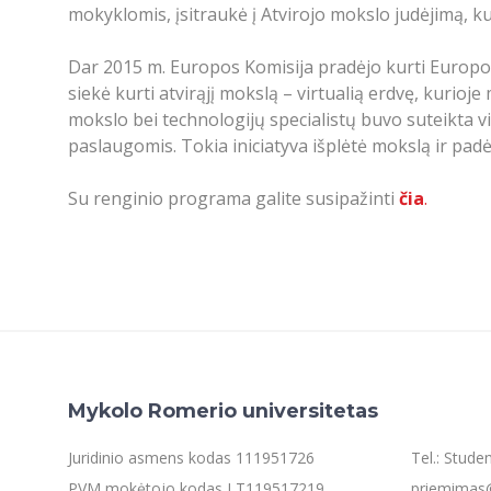
mokyklomis, įsitraukė į Atvirojo mokslo judėjimą, ku
Dar 2015 m. Europos Komisija pradėjo kurti Europos
siekė kurti atvirąjį mokslą – virtualią erdvę, kurioj
mokslo bei technologijų specialistų buvo suteikta
paslaugomis. Tokia iniciatyva išplėtė mokslą ir padė
Su renginio programa galite susipažinti
čia
.
Mykolo Romerio universitetas
Juridinio asmens kodas 111951726
Tel.: Stud
PVM mokėtojo kodas LT119517219
priemimas@