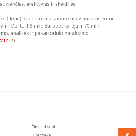
ukiančias, efektyvias ir skaidrias.
e Cloud). Ši platforma subūrė mokslininkus, kurie
ami. Dėl to 1,8 mln. Europos tyrėjų ir 70 mln.
mo, analizės ir pakartotinio naudojimo
al.eu/
)
Žiniasklaidai
Biblioteka