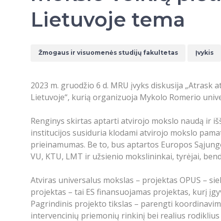
Lietuvoje tema
Žmogaus ir visuomenės studijų fakultetas
Įvykis
2023 m. gruodžio 6 d. MRU įvyks diskusija „Atrask a
Lietuvoje“, kurią organizuoja Mykolo Romerio univ
Renginys skirtas aptarti atvirojo mokslo naudą ir iš
institucijos susiduria klodami atvirojo mokslo pama
prieinamumas. Be to, bus aptartos Europos Sąjungos 
VU, KTU, LMT ir užsienio mokslininkai, tyrėjai, ben
Atviras universalus mokslas – projektas OPUS – siek
projektas – tai ES finansuojamas projektas, kurį 
Pagrindinis projekto tikslas – parengti koordinavi
intervencinių priemonių rinkinį bei realius rodiklius