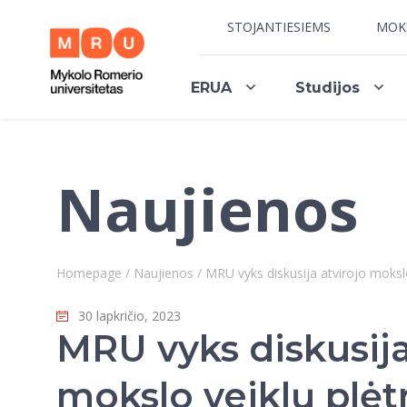
STOJANTIESIEMS
MOK
ERUA
Studijos
Naujienos
Homepage
/
Naujienos
/
MRU vyks diskusija atvirojo moksl
30 lapkričio, 2023
MRU vyks diskusija
mokslo veiklų plėt