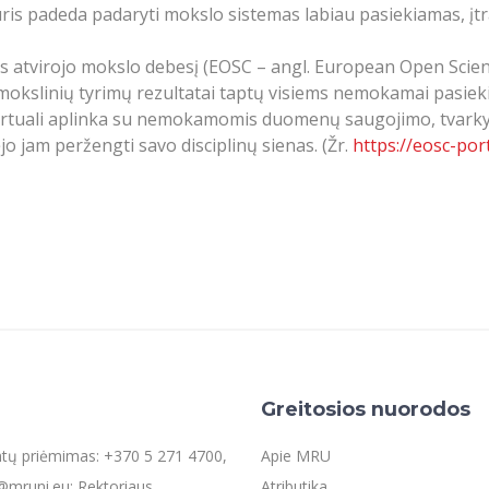
ris padeda padaryti mokslo sistemas labiau pasiekiamas, įtra
 atvirojo mokslo debesį (EOSC – angl. European Open Scienc
e mokslinių tyrimų rezultatai taptų visiems nemokamai pasieki
 virtuali aplinka su nemokamomis duomenų saugojimo, tvarky
jo jam peržengti savo disciplinų sienas. (Žr.
https://eosc-port
Greitosios nuorodos
entų priėmimas: +370 5 271 4700,
Apie MRU
mruni.eu; Rektoriaus
Atributika