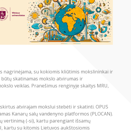
us nagrinėjama, su kokiomis kliūtimis mokslininkai ir
ad būtų skatinamas mokslo atvirumas ir
 mokslo veiklas. Pranešimus renginyje skaitys MRU,
kirtus atvirajam mokslui stebėti ir skatinti. OPUS
aujamas Kanarų salų vandenyno platformos (PLOCAN).
 vertinimą (-si), kartu parengiant išsamų
MRU, kartu su kitomis Lietuvos aukštosiomis