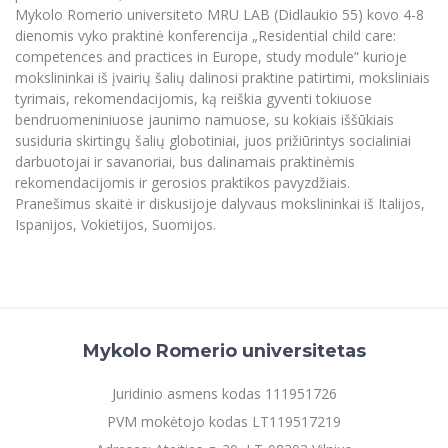
Renginių kalendorius
Universiteto teatras
Neformaliuoju ir (ar) savišvietos būdu įgytų
Erasmus+ mobilumas praktikoms (SMP)
Partnerystės
Mykolo Romerio universiteto MRU LAB (Didlaukio 55) kovo 4-8
Emocinė gerovė
Mokslo laboratorijos
kompetencijų vertinimas ir pripažinimas
Veiklos dokumentai
dienomis vyko praktinė konferencija „Residential child care:
Sūduvos akademija
Tinklalaidės
MRU pop vokalinis ansamblis (vadovas Artūras
Kitos galimybės
Azijos centras
competences and practices in Europe, study module“ kurioje
Bakalauro studijos
Žmogaus, aplinkos ir technologijų (HET) siste
Novikas)
Studijų organizavimas
Akademinė etika
mokslininkai iš įvairių šalių dalinosi praktine patirtimi, moksliniais
Magistrantūros studijos
Vilniaus Karaliaus Sedžiongo institutas
tyrimais, rekomendacijomis, ką reiškia gyventi tokiuose
MRU merginų choras
Doktorantūra
Darbas MRU
bendruomeniniuose jaunimo namuose, su kokiais iššūkiais
Vadovų MBA
Frankofoniškų šalių studijų centras
susiduria skirtingų šalių globotiniai, juos prižiūrintys socialiniai
Švietimo ir kultūros vadovų MPA
Projektai
Universiteto simbolika
darbuotojai ir savanoriai, bus dalinamais praktinėmis
Teisės LL.M.
rekomendacijomis ir gerosios praktikos pavyzdžiais.
Akademinė leidyba
Atributika
Pranešimus skaitė ir diskusijoje dalyvaus mokslininkai iš Italijos,
Papildomosios studijos
Ispanijos, Vokietijos, Suomijos.
Pedagogų rengimas
Mokymų LAB
Naujienos
Doktorantūros studijos
Mokslo naujienos
Tarptautiškumas
Profesinės bakalauro studijos
Personalo valdymo centras
Kasmetiniai mokslo renginiai
Studentams
Darnus vystymasis
Privačių interesų deklaravimas
Mykolo Romerio universitetas
Informacija naujiems darbuotojams
Darbuotojams
Studentams
Privatumo politika
Studijų Moodle (studijų vykdymui)
Juridinio asmens kodas 111951726
Darbuotojams
Partnerystės
Negalia ir individualieji poreikiai
Darbuotojų Moodle (kompetencijų tobulinimui)
PVM mokėtojo kodas LT119517219
Partnerystės
Studijų tvarkaraštis
Azijos centras
Viešai skelbiama informacija