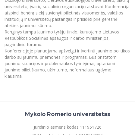
Didžiojo universiteto, Lietuvos edukologijos universiteto, Šiaulių
universiteto, įvairių socialinių organizacijų atstovai. Konferencija
atspindi bendrą siekį suvienyti pilietinės visuomenės, valdžios
institucijų ir universitetų pastangas ir prisidėti prie geresnė
ateities jaunimui kūrimo.
Renginys tampa Jaunimo tyrėjų tinklo, kuruojamo Lietuvos
Respublikos Socialinės apsaugos ir darbo ministerijos,
pagrindiniu forumu.
Konferencijoje planuojama apžvelgti ir įvertinti jaunimo politikos
darbo su jaunimu priemones ir programas. Bus pristatomi
jaunimo situacijos ir problematikos tyrinėjimai, aptariami
jaunimo pilietiškumo, užimtumo, neformalaus ugdymo
klausimai.
Mykolo Romerio universitetas
Juridinio asmens kodas 111951726