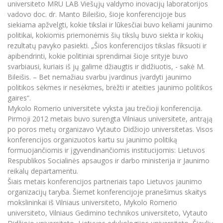
universiteto MRU LAB Viešųjų valdymo inovacijų laboratorijos
Informacinė sistema "Studijos"
vadovo doc. dr. Manto Bileišio, šioje konferencijoje bus
Azijos centras
Vilniaus Karaliaus Sedžiongo institutas
Parama Ukrainai
Darbuotojų elektroninis paštas
siekiama apžvelgti, kokie tikslai ir lūkesčiai buvo keliami jaunimo
Vilniaus Karaliaus Sedžiongo institutas
politikai, kokiomis priemonėmis šių tikslų buvo siekta ir kokių
Frankofoniškų šalių studijų centras
Daugiafaktorinė autentifikacija universiteto
Civilinė sauga
rezultatų pavyko pasiekti. „Šios konferencijos tikslas fiksuoti ir
darbuotojams (MFA)
Frankofoniškų šalių studijų centras
apibendrinti, kokie politiniai sprendimai šioje srityje buvo
Mokslininkų profiliai "CRIS"
Korupcijos prevencija
svarbiausi, kuriais iš jų galime džiaugtis ir didžiuotis, - sakė M.
Bendruomenės gerovė
Bileišis. – Bet nemažiau svarbu įvardinus įvardyti jaunimo
politikos sėkmes ir nesėkmes, brėžti ir ateities jaunimo politikos
Darbuotojų kvalifikacijos kėlimas
gaires“.
MRU norminių teisės aktų duomenų bazė
Mykolo Romerio universitete vyksta jau trečioji konferencija.
Intranetas
Pirmoji 2012 metais buvo surengta Vilniaus universitete, antrąją
po poros metų organizavo Vytauto Didžiojo universitetas. Visos
eDVS
konferencijos organizuotos kartu su jaunimo politiką
Microsoft Office 365
formuojančiomis ir įgyvendinančiomis institucijomis: Lietuvos
MRU mobilios programėlės
Respublikos Socialinės apsaugos ir darbo ministerija ir Jaunimo
reikalų departamentu.
Pagalbos sistema
Šiais metais konferencijos partneriais tapo Lietuvos jaunimo
Profesinė sąjunga
organizacijų taryba. Šiemet konferencijoje pranešimus skaitys
Kontaktų paieška
mokslininkai iš Vilniaus universiteto, Mykolo Romerio
universiteto, Vilniaus Gedimino technikos universiteto, Vytauto