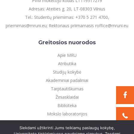
PVM mokėtojo kodas LT119517219
Adresas: Ateities g. 20, LT-08303 Vilnius
Tel.: Studentų priėmimas: +370 5 271 4700,
priemimas@mruni.eu; Rektoriaus priimamasis roffice@mruni.eu
Greitosios nuorodos
Apie MRU
Atributika
Studijų kokybė
Akademiniai padaliniai
Tarptautiškumas
Žiniasklaidai
Biblioteka
Mokslo laboratorijos
Privatumo politika
Siekdami užtikrinti Jums teikiamų paslaugų kokybę,
Universiteto tinklalapiuose naudojame slapukus. Tęsdami