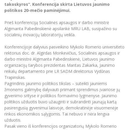
Renginių kalendorius
Universiteto teatras
Neformaliuoju ir (ar) savišvietos būdu įgytų
Erasmus+ mobilumas praktikoms (SMP)
Partnerystės
takoskyros“. Konferencija skirta Lietuvos jaunimo
Emocinė gerovė
Mokslo laboratorijos
kompetencijų vertinimas ir pripažinimas
Veiklos dokumentai
politikos 20-mečio paminėjimui.
Sūduvos akademija
Tinklalaidės
MRU pop vokalinis ansamblis (vadovas Artūras
Kitos galimybės
Azijos centras
Bakalauro studijos
Žmogaus, aplinkos ir technologijų (HET) siste
Novikas)
Studijų organizavimas
Akademinė etika
Prieš konferenciją Socialinės apsaugos ir darbo ministrė
Magistrantūros studijos
Vilniaus Karaliaus Sedžiongo institutas
Algimanta Pabedinskienė apsilankė MRU LAB, susipažino su
MRU merginų choras
Doktorantūra
Darbas MRU
socialinių inovacijų laboratorijų veikla.
Vadovų MBA
Frankofoniškų šalių studijų centras
Švietimo ir kultūros vadovų MPA
Projektai
Universiteto simbolika
Konferencijoje dalyvius pasveikino Mykolo Romerio universiteto
Teisės LL.M.
rektorius doc. dr. Algirdas Monkevičius, Socialinės apsaugos ir
Akademinė leidyba
Atributika
darbo ministrė Algimanta Pabedinskienė, Lietuvos jaunimo
Papildomosios studijos
organizacijų tarybos prezidentas Mantas Zakarka, Jaunimo
Pedagogų rengimas
Mokymų LAB
Naujienos
reikalų departamento prie LR SADM direktorius Vydūnas
Doktorantūros studijos
Trapinskas.
Mokslo naujienos
Tarptautiškumas
Pagrindinis jaunimo politikos tikslas – suteikti jauniems
Profesinės bakalauro studijos
Personalo valdymo centras
žmonėms galimybę dalyvauti priimant sprendimus įvairiose jų
Kasmetiniai mokslo renginiai
Studentams
Darnus vystymasis
Privačių interesų deklaravimas
gyvenimo srityse ir politikos formavimo lygmenyse. Jaunimo
politikos užduotis buvo užauginti ir subrandinti jaunąją kartą
Informacija naujiems darbuotojams
Darbuotojams
Studentams
Privatumo politika
pasirengusią gyvenimui laisvoje, demokratinėje visuomenėje
Studijų Moodle (studijų vykdymui)
rinkos ekonomikos sąlygomis. Tai nebuvo ir nėra lengva
Darbuotojams
Partnerystės
Negalia ir individualieji poreikiai
Darbuotojų Moodle (kompetencijų tobulinimui)
užduotis.
Pasak vieno iš konferencijos organizatorių Mykolo Romerio
Partnerystės
Studijų tvarkaraštis
Azijos centras
Viešai skelbiama informacija