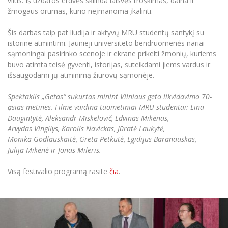
viltis.
Iš uždaros erdvės sklinda laisvės troškimas, daina ir
žmogaus orumas, kurio neįmanoma įkalinti.
Šis darbas taip pat liudija
ir
aktyvų MRU studentų santykį su
istorine atmintimi. Jaunieji universiteto bendruomenės nariai
sąmoningai pasirinko scenoje ir ekrane prikelti žmonių, kuriems
buvo atimta teisė gyventi, istorijas, suteikdami jiems vardus ir
išsaugodami jų atminimą žiūrovų sąmonėje.
Spektaklis „Getas“ sukurtas minint Vilniaus geto likvidavimo 70-
ąsias metines. Filme vaidina tuometiniai MRU studentai: Lina
Daugintytė, Aleksandr Miskelovič, Edvinas Mikėnas,
Arvydas Vingilys, Karolis Navickas, Jūratė Laukytė,
Monika Godlauskaitė, Greta Petkutė, Egidijus Baranauskas,
Julija Mikėnė ir Jonas Mileris.
Visą festivalio programą rasite
čia
.