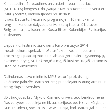
Renginių kalendorius
Universiteto teatras
Neformaliuoju ir (ar) savišvietos būdu įgytų
Erasmus+ mobilumas praktikoms (SMP)
Partnerystės
XIII pasauliniu Tarptautinės universitetų teatrų asociacijos
Emocinė gerovė
Mokslo laboratorijos
kompetencijų vertinimas ir pripažinimas
Veiklos dokumentai
(AITU-IUTA) kongresu
, dalyvauja ir Mykolo Romerio universiteto
Sūduvos akademija
Tinklalaidės
MRU pop vokalinis ansamblis (vadovas Artūras
Kitos galimybės
Azijos centras
(MRU) teatras,
vadovaujamas
režisieriaus
Bakalauro studijos
Žmogaus, aplinkos ir technologijų (HET) siste
Novikas)
Studijų organizavimas
Akademinė etika
Juliaus
D
autarto.
Festivalio programoje – 16 nemokamų
Magistrantūros studijos
Vilniaus Karaliaus Sedžiongo institutas
renginių, kuriuose dalyvauja universitetų teatrai iš Lietuvos,
MRU merginų choras
Doktorantūra
Darbas MRU
Belgijos, Italijos, Ispanijos, Kosta Rikos, Kolumbijos, Šveicarijos
Vadovų MBA
Frankofoniškų šalių studijų centras
ir Ukrainos.
Švietimo ir kultūros vadovų MPA
Projektai
Universiteto simbolika
Teisės LL.M.
Liepos 7 d. festivalio
žiūrovams
buvo pristatyta
2014
Akademinė leidyba
Atributika
metais
sukurta
spektaklio „Getas“ ekranizacija
– jautr
us ir
Papildomosios studijos
prasming
as pasakojimas apie Vilniaus geto kalinių gyvenimą, jų
Pedagogų rengimas
Mokymų LAB
Naujienos
dvasinę stiprybę, viltį ir
žmogiškumą
, išlikusį net tragiškiausiomis
Doktorantūros studijos
istorijos akimirkomis.
Mokslo naujienos
Tarptautiškumas
Profesinės bakalauro studijos
Personalo valdymo centras
Dalindamasi savo mintimis MRU rektorė
prof. dr. Inga
Kasmetiniai mokslo renginiai
Studentams
Darnus vystymasis
Privačių interesų deklaravimas
Žalėnienė
pabrėžė teatro reikšmę puoselėjant istorinę atmintį ir
žmogiškąsias vertybes.
Informacija naujiems darbuotojams
Darbuotojams
Studentams
Privatumo politika
Studijų Moodle (studijų vykdymui)
„Didžiuojuosi, kad Mykolo Romerio universiteto bendruomenė
Darbuotojams
Partnerystės
Negalia ir individualieji poreikiai
Darbuotojų Moodle (kompetencijų tobulinimui)
šias vertybes puoselėja ne tik auditorijose, bet ir savo kūryboje.
Mūsų studentų spektaklis „Getas“ liudija, kad teatras gali būti ne
Partnerystės
Studijų tvarkaraštis
Azijos centras
Viešai skelbiama informacija