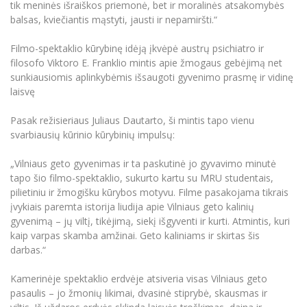
tik meninės išraiškos priemonė, bet ir moralinės atsakomybės
Informacinė sistema "Studijos"
balsas, kviečiantis mąstyti, jausti ir nepamiršti.“
Azijos centras
Vilniaus Karaliaus Sedžiongo institutas
Parama Ukrainai
Darbuotojų elektroninis paštas
Vilniaus Karaliaus Sedžiongo institutas
Filmo-spektaklio kūrybinę idėją įkvėpė austrų psichiatro ir
Frankofoniškų šalių studijų centras
Daugiafaktorinė autentifikacija universiteto
Civilinė sauga
filosofo Viktoro E. Franklio mintis
apie žmogaus gebėjimą net
darbuotojams (MFA)
Frankofoniškų šalių studijų centras
sunkiaus
iomis aplin
kybėmis išsaugoti gyvenimo prasmę ir vidinę
Mokslininkų profiliai "CRIS"
Korupcijos prevencija
laisvę
Bendruomenės gerovė
Pasak režisieriaus Juliaus Dautarto, ši mintis tapo vienu
Darbuotojų kvalifikacijos kėlimas
svarbiausių kūrinio kūrybinių impulsų:
MRU norminių teisės aktų duomenų bazė
Intranetas
„Vilniaus geto gyvenimas ir ta paskutinė jo gyvavimo minutė
tapo šio filmo-spektaklio, sukurto kartu su MRU studentais,
eDVS
pilietiniu ir žmogišku kūrybos motyvu. Filme pasakojama tikrais
Microsoft Office 365
įvykiais paremta istorija liudija apie Vilniaus geto kalinių
MRU mobilios programėlės
gyvenimą – jų viltį, tikėjimą, siekį išgyventi ir kurti. Atmintis, kuri
kaip varpas skamba amžinai. Geto kaliniams ir skirtas šis
Pagalbos sistema
darbas.“
Profesinė sąjunga
Kontaktų paieška
Kamerinėje spektaklio erdvėje atsiveria visas Vilniaus geto
pasaulis – jo žmonių likimai, dvasinė stiprybė,
skausmas ir