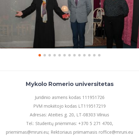
Mykolo Romerio universitetas
Juridinio asmens kodas 111951726
PVM mokėtojo kodas LT119517219
Adresas: Ateities g. 20, LT-08303 Vilnius
Tel.: Studentų priėmimas: +370 5 271 4700,
priemimas@mruni.eu; Rektoriaus priimamasis roffice@mruni.eu