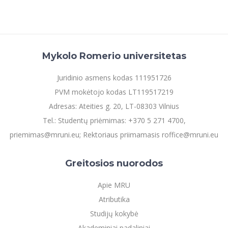
Informacinė sistema "Studijos"
Azijos centras
Vilniaus Karaliaus Sedžiongo institutas
Parama Ukrainai
Darbuotojų elektroninis paštas
Vilniaus Karaliaus Sedžiongo institutas
Frankofoniškų šalių studijų centras
Daugiafaktorinė autentifikacija universiteto
Civilinė sauga
darbuotojams (MFA)
Frankofoniškų šalių studijų centras
Mykolo Romerio universitetas
Mokslininkų profiliai "CRIS"
Korupcijos prevencija
Bendruomenės gerovė
Juridinio asmens kodas 111951726
Darbuotojų kvalifikacijos kėlimas
PVM mokėtojo kodas LT119517219
MRU norminių teisės aktų duomenų bazė
Adresas: Ateities g. 20, LT-08303 Vilnius
Intranetas
Tel.: Studentų priėmimas: +370 5 271 4700,
eDVS
priemimas@mruni.eu; Rektoriaus priimamasis roffice@mruni.eu
Microsoft Office 365
MRU mobilios programėlės
Greitosios nuorodos
Pagalbos sistema
Apie MRU
Profesinė sąjunga
Atributika
Kontaktų paieška
Studijų kokybė
Akademiniai padaliniai