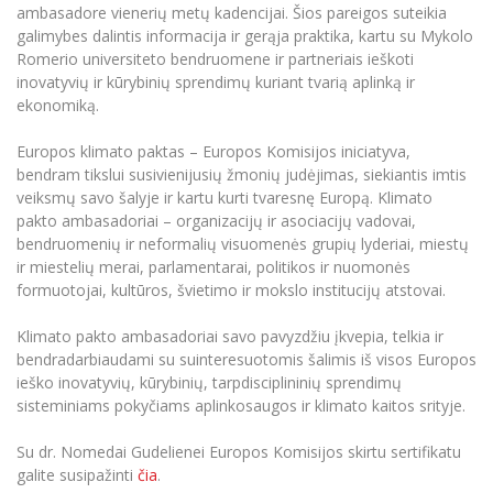
Renginių kalendorius
Universiteto teatras
Neformaliuoju ir (ar) savišvietos būdu įgytų
ambasadore vienerių metų kadencijai. Šios pareigos suteikia
Erasmus+ mobilumas praktikoms (SMP)
Partnerystės
Emocinė gerovė
Mokslo laboratorijos
kompetencijų vertinimas ir pripažinimas
Veiklos dokumentai
galimybes dalintis informacija ir gerąja praktika, kartu su Mykolo
Sūduvos akademija
Tinklalaidės
MRU pop vokalinis ansamblis (vadovas Artūras
Kitos galimybės
Romerio universiteto bendruomene ir partneriais ieškoti
Azijos centras
Bakalauro studijos
Žmogaus, aplinkos ir technologijų (HET) siste
Novikas)
Studijų organizavimas
Akademinė etika
inovatyvių ir kūrybinių sprendimų kuriant tvarią aplinką ir
Magistrantūros studijos
Vilniaus Karaliaus Sedžiongo institutas
ekonomiką.
MRU merginų choras
Doktorantūra
Darbas MRU
Vadovų MBA
Frankofoniškų šalių studijų centras
Europos klimato paktas – Europos Komisijos iniciatyva,
Švietimo ir kultūros vadovų MPA
Projektai
Universiteto simbolika
bendram tikslui susivienijusių žmonių judėjimas, siekiantis imtis
Teisės LL.M.
veiksmų savo šalyje ir kartu kurti tvaresnę Europą. Klimato
Akademinė leidyba
Atributika
pakto ambasadoriai – organizacijų ir asociacijų vadovai,
Papildomosios studijos
bendruomenių ir neformalių visuomenės grupių lyderiai, miestų
Pedagogų rengimas
Mokymų LAB
Naujienos
ir miestelių merai, parlamentarai, politikos ir nuomonės
Doktorantūros studijos
formuotojai, kultūros, švietimo ir mokslo institucijų atstovai.
Mokslo naujienos
Tarptautiškumas
Profesinės bakalauro studijos
Personalo valdymo centras
Klimato pakto ambasadoriai savo pavyzdžiu įkvepia, telkia ir
Kasmetiniai mokslo renginiai
Studentams
Darnus vystymasis
bendradarbiaudami su suinteresuotomis šalimis iš visos Europos
Privačių interesų deklaravimas
ieško inovatyvių, kūrybinių, tarpdisciplininių sprendimų
Informacija naujiems darbuotojams
Darbuotojams
Studentams
Privatumo politika
sisteminiams pokyčiams aplinkosaugos ir klimato kaitos srityje.
Studijų Moodle (studijų vykdymui)
Darbuotojams
Partnerystės
Negalia ir individualieji poreikiai
Su dr. Nomedai Gudelienei Europos Komisijos skirtu sertifikatu
Darbuotojų Moodle (kompetencijų tobulinimui)
galite susipažinti
čia
.
Partnerystės
Studijų tvarkaraštis
Azijos centras
Viešai skelbiama informacija