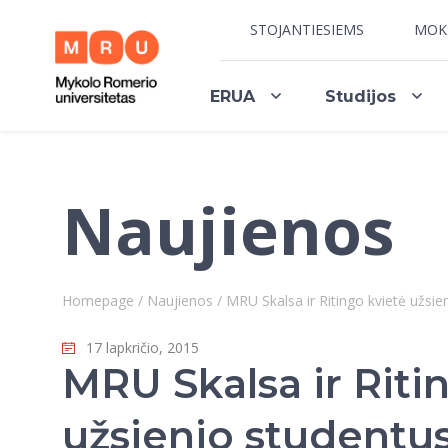
STOJANTIESIEMS
MOK
ERUA
Studijos
Naujienos
Homepage
/
Naujienos
/
MRU Skalsa ir Ritingo kvietė užsie
17 lapkričio, 2015
MRU Skalsa ir Riti
užsienio studentu