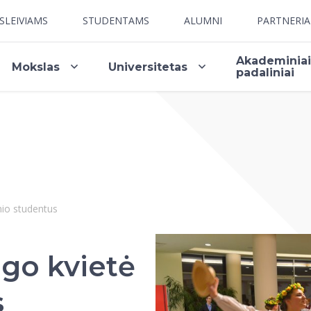
SLEIVIAMS
STUDENTAMS
ALUMNI
PARTNERI
Akademinia
Mokslas
Universitetas
padaliniai
nio studentus
ngo kvietė
s