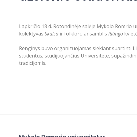
Lapkričio 18 d. Rotondinėje salėje Mykolo Romrio un
kolektyvas
Skalsa
ir folkloro ansamblis
Ritingo
kviet
Renginys buvo organizuojamas siekiant suartinti Li
studentus, studijuojančius Universitete, supažindint
tradicijomis.
Mykolo Romerio universitetas