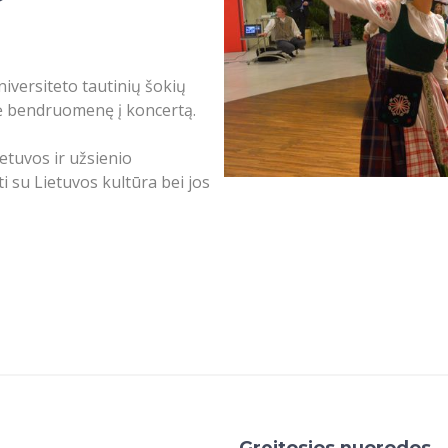
iversiteto tautinių šokių
ė bendruomenę į koncertą.
etuvos ir užsienio
i su Lietuvos kultūra bei jos
Greitosios nuorodos