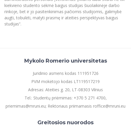
kiekvieno studento sėkmė baigus studijas šiuolaikinėje darbo
rinkoje, bet ir jo pasitenkinimas pačiomis studijomis, galimybė
augti, tobulėti, matyti prasmę ir ateities perspektyvas baigus
studijas“.
Mykolo Romerio universitetas
Juridinio asmens kodas 111951726
PVM mokėtojo kodas LT119517219
Adresas: Ateities g. 20, LT-08303 Vilnius
Tel.: Studentų priėmimas: +370 5 271 4700,
priemimas@mruni.eu; Rektoriaus priimamasis roffice@mruni.eu
Greitosios nuorodos