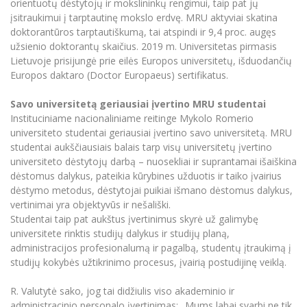
orientuotų dėstytojų ir mokslininkų rengimui, taip pat jų
įsitraukimui į tarptautinę mokslo erdvę. MRU aktyviai skatina
doktorantūros tarptautiškumą, tai atspindi ir 9,4 proc. augęs
užsienio doktorantų skaičius. 2019 m. Universitetas pirmasis
Lietuvoje prisijungė prie eilės Europos universitetų, išduodančių
Europos daktaro (Doctor Europaeus) sertifikatus.
Savo universitetą geriausiai įvertino MRU studentai
Instituciniame nacionaliniame reitinge Mykolo Romerio
universiteto studentai geriausiai įvertino savo universitetą. MRU
studentai aukščiausiais balais tarp visų universitetų įvertino
universiteto dėstytojų darbą – nuosekliai ir suprantamai išaiškina
dėstomus dalykus, pateikia kūrybines užduotis ir taiko įvairius
dėstymo metodus, dėstytojai puikiai išmano dėstomus dalykus,
vertinimai yra objektyvūs ir nešališki.
Studentai taip pat aukštus įvertinimus skyrė už galimybę
universitete rinktis studijų dalykus ir studijų planą,
administracijos profesionalumą ir pagalbą, studentų įtraukimą į
studijų kokybės užtikrinimo procesus, įvairią postudijinę veiklą.
R. Valutytė sako, jog tai didžiulis viso akademinio ir
administracinio personalo įvertinimas: „Mums labai svarbi ne tik