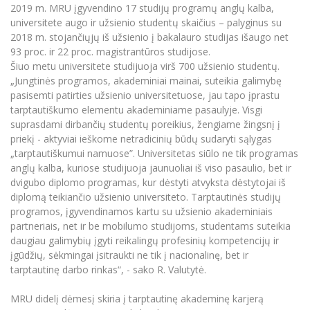
2019 m. MRU įgyvendino 17 studijų programų anglų kalba,
Informacinė sistema "Studijos"
Azijos centras
Vilniaus Karaliaus Sedžiongo institutas
universitete augo ir užsienio studentų skaičius – palyginus su
Parama Ukrainai
Darbuotojų elektroninis paštas
2018 m. stojančiųjų iš užsienio į bakalauro studijas išaugo net
Vilniaus Karaliaus Sedžiongo institutas
Frankofoniškų šalių studijų centras
Daugiafaktorinė autentifikacija universiteto
93 proc. ir 22 proc. magistrantūros studijose.
Civilinė sauga
darbuotojams (MFA)
Šiuo metu universitete studijuoja virš 700 užsienio studentų.
Frankofoniškų šalių studijų centras
„Jungtinės programos, akademiniai mainai, suteikia galimybę
Mokslininkų profiliai "CRIS"
Korupcijos prevencija
pasisemti patirties užsienio universitetuose, jau tapo įprastu
Bendruomenės gerovė
tarptautiškumo elementu akademiniame pasaulyje. Visgi
Darbuotojų kvalifikacijos kėlimas
suprasdami dirbančių studentų poreikius, žengiame žingsnį į
priekį - aktyviai ieškome netradicinių būdų sudaryti sąlygas
MRU norminių teisės aktų duomenų bazė
„tarptautiškumui namuose”. Universitetas siūlo ne tik programas
Intranetas
anglų kalba, kuriose studijuoja jaunuoliai iš viso pasaulio, bet ir
eDVS
dvigubo diplomo programas, kur dėstyti atvyksta dėstytojai iš
diplomą teikiančio užsienio universiteto. Tarptautinės studijų
Microsoft Office 365
programos, įgyvendinamos kartu su užsienio akademiniais
MRU mobilios programėlės
partneriais, net ir be mobilumo studijoms, studentams suteikia
Pagalbos sistema
daugiau galimybių įgyti reikalingų profesinių kompetencijų ir
įgūdžių, sėkmingai įsitraukti ne tik į nacionalinę, bet ir
Profesinė sąjunga
tarptautinę darbo rinkas“, - sako R. Valutytė.
Kontaktų paieška
MRU didelį dėmesį skiria į tarptautinę akademinę karjerą