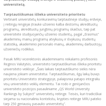
Renginių kalendorius
Universiteto teatras
Neformaliuoju ir (ar) savišvietos būdu įgytų
Erasmus+ mobilumas praktikoms (SMP)
Partnerystės
Emocinė gerovė
universitetą.
Mokslo laboratorijos
kompetencijų vertinimas ir pripažinimas
Veiklos dokumentai
Sūduvos akademija
Tinklalaidės
MRU pop vokalinis ansamblis (vadovas Artūras
Kitos galimybės
Azijos centras
Tarptautiškumas išlieka universiteto prioritetu
Bakalauro studijos
Žmogaus, aplinkos ir technologijų (HET) siste
Novikas)
Studijų organizavimas
Akademinė etika
Vertinant universitetų konkuravimą tarptautinėje studijų erdvėje,
Magistrantūros studijos
Vilniaus Karaliaus Sedžiongo institutas
į reitingą rengėjai įtraukė užsienio kalba dėstomų akredituotų
MRU merginų choras
Doktorantūra
Darbas MRU
Vadovų MBA
programų, akredituotų jungtinių programų skaičius, taip pat
Frankofoniškų šalių studijų centras
universitete studijuojančių užsienio studentų, pagal „Erasmus“
Švietimo ir kultūros vadovų MPA
Projektai
Universiteto simbolika
akademinių mainų programą atvykusių ir išvykusių studentų
Teisės LL.M.
statistiką, akademinio personalo mainų, akademinių darbuotojų
Akademinė leidyba
Atributika
Papildomosios studijos
užsieniečių rodiklius.
Pedagogų rengimas
Mokymų LAB
Naujienos
Pasak MRU vicerektorės akademiniams reikalams profesorės
Doktorantūros studijos
Reginos Valutytės, universiteto tarptautiškumas išlieka prioritetu
Mokslo naujienos
Tarptautiškumas
Profesinės bakalauro studijos
universiteto veikloje: „Šiais laikais tarptautiškumo siekis nėra
Personalo valdymo centras
naujiena jokiam universitetui. Tarptautiškumas, ilgą laiką buvęs
Kasmetiniai mokslo renginiai
Studentams
Darnus vystymasis
Privačių interesų deklaravimas
prioritetu Universiteto strategijoje, palaipsniui patapo integraliu
Informacija naujiems darbuotojams
visų universiteto veiklų elementu. Tai rodo ir gerėjančios
Darbuotojams
Studentams
Privatumo politika
universiteto pozicijos pasauliniame „QS World University
Studijų Moodle (studijų vykdymui)
Rankings by Subject” universitetų reitinge. Teisės, kuri tradiciškai
Darbuotojams
Partnerystės
Negalia ir individualieji poreikiai
Darbuotojų Moodle (kompetencijų tobulinimui)
siejama su nacionaliniu kontekstu, krypties reitinge MRU pateko
Partnerystės
Studijų tvarkaraštis
tarp 250 geriausių pasaulio universitetų”.
Azijos centras
Viešai skelbiama informacija