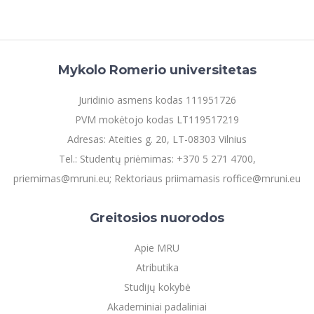
Mykolo Romerio universitetas
Juridinio asmens kodas 111951726
PVM mokėtojo kodas LT119517219
Adresas: Ateities g. 20, LT-08303 Vilnius
Tel.: Studentų priėmimas: +370 5 271 4700,
priemimas@mruni.eu; Rektoriaus priimamasis roffice@mruni.eu
Greitosios nuorodos
Apie MRU
Atributika
Studijų kokybė
Akademiniai padaliniai