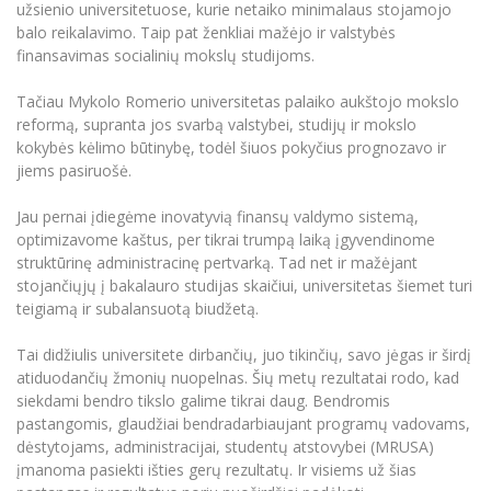
užsienio universitetuose, kurie netaiko minimalaus stojamojo
balo reikalavimo. Taip pat ženkliai mažėjo ir valstybės
finansavimas socialinių mokslų studijoms.
Tačiau Mykolo Romerio universitetas palaiko aukštojo mokslo
reformą, supranta jos svarbą valstybei, studijų ir mokslo
kokybės kėlimo būtinybę, todėl šiuos pokyčius prognozavo ir
jiems pasiruošė.
Jau pernai įdiegėme inovatyvią finansų valdymo sistemą,
optimizavome kaštus, per tikrai trumpą laiką įgyvendinome
struktūrinę administracinę pertvarką. Tad net ir mažėjant
stojančiųjų į bakalauro studijas skaičiui, universitetas šiemet turi
teigiamą ir subalansuotą biudžetą.
Tai didžiulis universitete dirbančių, juo tikinčių, savo jėgas ir širdį
atiduodančių žmonių nuopelnas. Šių metų rezultatai rodo, kad
siekdami bendro tikslo galime tikrai daug. Bendromis
pastangomis, glaudžiai bendradarbiaujant programų vadovams,
dėstytojams, administracijai, studentų atstovybei (MRUSA)
įmanoma pasiekti išties gerų rezultatų. Ir visiems už šias