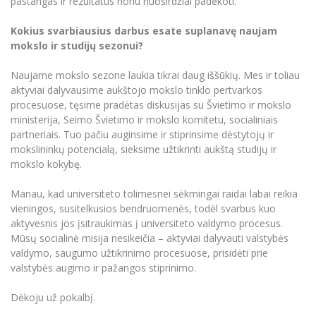
pastangas ir rezultatus noriu nuoširdžiai padėkoti.
Kokius svarbiausius darbus esate suplanavę naujam
mokslo ir studijų sezonui?
Naujame mokslo sezone laukia tikrai daug iššūkių. Mes ir toliau
aktyviai dalyvausime aukštojo mokslo tinklo pertvarkos
procesuose, tęsime pradėtas diskusijas su Švietimo ir mokslo
ministerija, Seimo Švietimo ir mokslo komitetu, socialiniais
partneriais. Tuo pačiu auginsime ir stiprinsime dėstytojų ir
mokslininkų potencialą, sieksime užtikrinti aukštą studijų ir
mokslo kokybę.
Manau, kad universiteto tolimesnei sėkmingai raidai labai reikia
vieningos, susitelkusios bendruomenės, todėl svarbus kuo
aktyvesnis jos įsitraukimas į universiteto valdymo procesus.
Mūsų socialinė misija nesikeičia – aktyviai dalyvauti valstybės
valdymo, saugumo užtikrinimo procesuose, prisidėti prie
valstybės augimo ir pažangos stiprinimo.
Dėkoju už pokalbį.