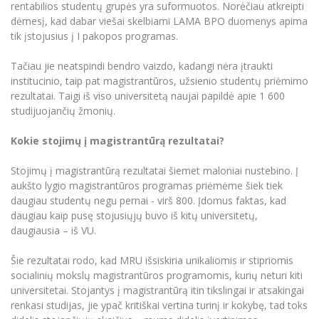
rentabilios studentų grupės yra suformuotos. Norėčiau atkreipti
Informacinė sistema "Studijos"
Azijos centras
dėmesį, kad dabar viešai skelbiami LAMA BPO duomenys apima
Vilniaus Karaliaus Sedžiongo institutas
Parama Ukrainai
Darbuotojų elektroninis paštas
tik įstojusius į I pakopos programas.
Vilniaus Karaliaus Sedžiongo institutas
Frankofoniškų šalių studijų centras
Daugiafaktorinė autentifikacija universiteto
Civilinė sauga
darbuotojams (MFA)
Tačiau jie neatspindi bendro vaizdo, kadangi nėra įtraukti
Frankofoniškų šalių studijų centras
institucinio, taip pat magistrantūros, užsienio studentų priėmimo
Mokslininkų profiliai "CRIS"
Korupcijos prevencija
rezultatai. Taigi iš viso universitetą naujai papildė apie 1 600
Bendruomenės gerovė
studijuojančių žmonių.
Darbuotojų kvalifikacijos kėlimas
Kokie stojimų į magistrantūrą rezultatai?
MRU norminių teisės aktų duomenų bazė
Intranetas
Stojimų į magistrantūrą rezultatai šiemet maloniai nustebino. Į
eDVS
aukšto lygio magistrantūros programas priėmėme šiek tiek
daugiau studentų negu pernai - virš 800. Įdomus faktas, kad
Microsoft Office 365
daugiau kaip pusę stojusiųjų buvo iš kitų universitetų,
MRU mobilios programėlės
daugiausia – iš VU.
Pagalbos sistema
Šie rezultatai rodo, kad MRU išsiskiria unikaliomis ir stipriomis
Profesinė sąjunga
socialinių mokslų magistrantūros programomis, kurių neturi kiti
Kontaktų paieška
universitetai. Stojantys į magistrantūrą itin tikslingai ir atsakingai
renkasi studijas, jie ypač kritiškai vertina turinį ir kokybę, tad toks