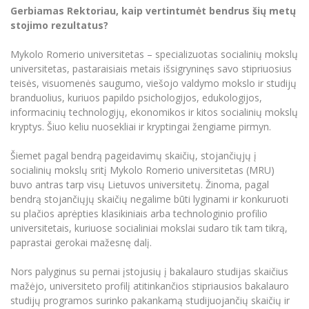
Renginių kalendorius
Universiteto teatras
Neformaliuoju ir (ar) savišvietos būdu įgytų
Erasmus+ mobilumas praktikoms (SMP)
Partnerystės
Gerbiamas Rektoriau, kaip vertintumėt bendrus šių metų
Emocinė gerovė
Mokslo laboratorijos
kompetencijų vertinimas ir pripažinimas
Veiklos dokumentai
stojimo rezultatus?
Sūduvos akademija
Tinklalaidės
MRU pop vokalinis ansamblis (vadovas Artūras
Kitos galimybės
Azijos centras
Bakalauro studijos
Žmogaus, aplinkos ir technologijų (HET) siste
Novikas)
Studijų organizavimas
Akademinė etika
Mykolo Romerio universitetas – specializuotas socialinių mokslų
Magistrantūros studijos
Vilniaus Karaliaus Sedžiongo institutas
universitetas, pastaraisiais metais išsigryninęs savo stipriuosius
MRU merginų choras
Doktorantūra
Darbas MRU
Vadovų MBA
teisės, visuomenės saugumo, viešojo valdymo mokslo ir studijų
Frankofoniškų šalių studijų centras
branduolius, kuriuos papildo psichologijos, edukologijos,
Švietimo ir kultūros vadovų MPA
Projektai
Universiteto simbolika
informacinių technologijų, ekonomikos ir kitos socialinių mokslų
Teisės LL.M.
kryptys. Šiuo keliu nuosekliai ir kryptingai žengiame pirmyn.
Akademinė leidyba
Atributika
Papildomosios studijos
Šiemet pagal bendrą pageidavimų skaičių, stojančiųjų į
Pedagogų rengimas
Mokymų LAB
Naujienos
socialinių mokslų sritį Mykolo Romerio universitetas (MRU)
Doktorantūros studijos
buvo antras tarp visų Lietuvos universitetų. Žinoma, pagal
Mokslo naujienos
Tarptautiškumas
Profesinės bakalauro studijos
bendrą stojančiųjų skaičių negalime būti lyginami ir konkuruoti
Personalo valdymo centras
su plačios aprėpties klasikiniais arba technologinio profilio
Kasmetiniai mokslo renginiai
Studentams
Darnus vystymasis
Privačių interesų deklaravimas
universitetais, kuriuose socialiniai mokslai sudaro tik tam tikrą,
paprastai gerokai mažesnę dalį.
Informacija naujiems darbuotojams
Darbuotojams
Studentams
Privatumo politika
Studijų Moodle (studijų vykdymui)
Nors palyginus su pernai įstojusių į bakalauro studijas skaičius
Darbuotojams
Partnerystės
Negalia ir individualieji poreikiai
Darbuotojų Moodle (kompetencijų tobulinimui)
mažėjo, universiteto profilį atitinkančios stipriausios bakalauro
studijų programos surinko pakankamą studijuojančių skaičių ir
Partnerystės
Studijų tvarkaraštis
Azijos centras
Viešai skelbiama informacija