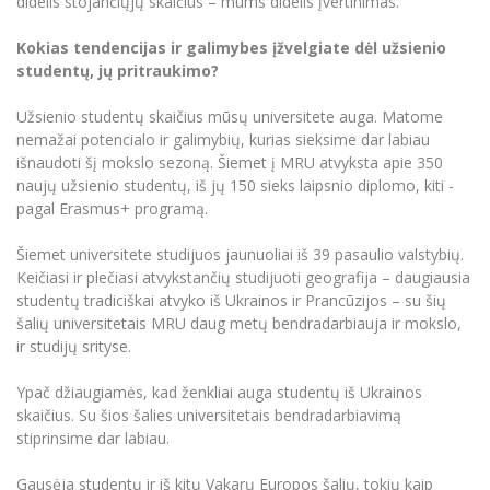
didelis stojančiųjų skaičius – mums didelis įvertinimas.
Kokias tendencijas ir galimybes įžvelgiate dėl užsienio
studentų, jų pritraukimo?
Užsienio studentų skaičius mūsų universitete auga. Matome
nemažai potencialo ir galimybių, kurias sieksime dar labiau
išnaudoti šį mokslo sezoną. Šiemet į MRU atvyksta apie 350
naujų užsienio studentų, iš jų 150 sieks laipsnio diplomo, kiti -
pagal Erasmus+ programą.
Šiemet universitete studijuos jaunuoliai iš 39 pasaulio valstybių.
Keičiasi ir plečiasi atvykstančių studijuoti geografija – daugiausia
studentų tradiciškai atvyko iš Ukrainos ir Prancūzijos – su šių
šalių universitetais MRU daug metų bendradarbiauja ir mokslo,
ir studijų srityse.
Ypač džiaugiamės, kad ženkliai auga studentų iš Ukrainos
skaičius. Su šios šalies universitetais bendradarbiavimą
stiprinsime dar labiau.
Gausėja studentų ir iš kitų Vakarų Europos šalių, tokių kaip