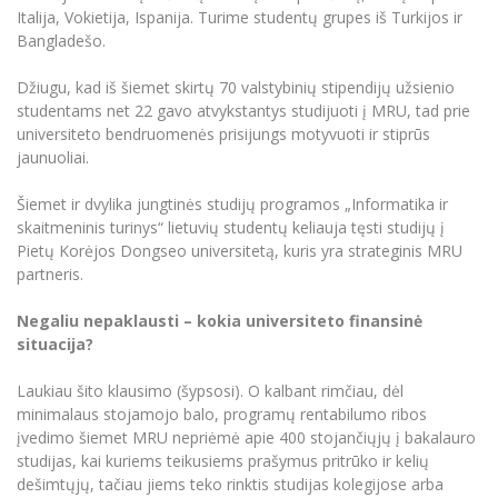
Italija, Vokietija, Ispanija. Turime studentų grupes iš Turkijos ir
Bangladešo.
Džiugu, kad iš šiemet skirtų 70 valstybinių stipendijų užsienio
studentams net 22 gavo atvykstantys studijuoti į MRU, tad prie
universiteto bendruomenės prisijungs motyvuoti ir stiprūs
jaunuoliai.
Šiemet ir dvylika jungtinės studijų programos „Informatika ir
skaitmeninis turinys“ lietuvių studentų keliauja tęsti studijų į
Pietų Korėjos Dongseo universitetą, kuris yra strateginis MRU
partneris.
Negaliu nepaklausti – kokia universiteto finansinė
situacija?
Laukiau šito klausimo (šypsosi). O kalbant rimčiau, dėl
minimalaus stojamojo balo, programų rentabilumo ribos
įvedimo šiemet MRU nepriėmė apie 400 stojančiųjų į bakalauro
studijas, kai kuriems teikusiems prašymus pritrūko ir kelių
dešimtųjų, tačiau jiems teko rinktis studijas kolegijose arba