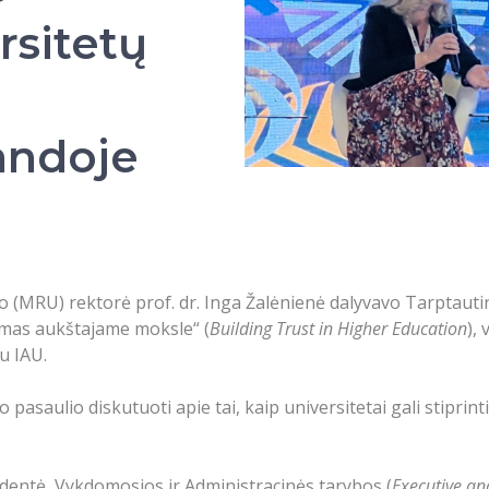
rsitetų
andoje
 (MRU) rektorė prof. dr. Inga Žalėnienė dalyvavo Tarptautinė
imas aukštajame moksle“ (
Building Trust in Higher Education
),
su IAU.
 pasaulio diskutuoti apie tai, kaip universitetai gali stipr
identė, Vykdomosios ir Administracinės tarybos (
Executive an