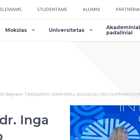
SLEIVIAMS
STUDENTAMS
ALUMNI
PARTNERI
Akademinia
Mokslas
Universitetas
padaliniai
nė dalyvavo Tarptautinės universitetų asociacijos (IAU) konferencijo
dr. Inga
o