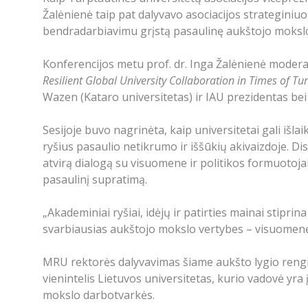
Žalėnienė taip pat dalyvavo asociacijos strateginiu
bendradarbiavimu grįstą pasaulinę aukštojo moks
Konferencijos metu prof. dr. Inga Žalėnienė modera
Resilient Global University Collaboration in Times of Tu
Wazen (Kataro universitetas) ir IAU prezidentas bei
Sesijoje buvo nagrinėta, kaip universitetai gali išla
ryšius pasaulio netikrumo ir iššūkių akivaizdoje. Dis
atvirą dialogą su visuomene ir politikos formuotojais
pasaulinį supratimą.
„Akademiniai ryšiai, idėjų ir patirties mainai stipri
svarbiausias aukštojo mokslo vertybes – visuomenės
MRU rektorės dalyvavimas šiame aukšto lygio rengi
vienintelis Lietuvos universitetas, kurio vadovė yr
mokslo darbotvarkės.