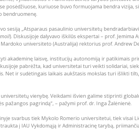
ose posėdžiuose, kuriuose buvo formuojama bendra vizija, sie
lo bendruomenę.
vo sesiją „Atsparaus pasaulinio universitetų bendradarbiav
rmoil
). Diskusijoje dalyvavo iškilūs ekspertai – prof. Jemima
 Mardoko universiteto (Australija) rektorius prof. Andrew D
ikyti akademinę laisvę, institucijų autonomiją ir patikimais 
kusijoje pabrėžta, kad universitetai turi veikti solidariai, si
. Net ir sudėtingais laikais aukštasis mokslas turi išlikti til
na universitetų vienybę. Veikdami išvien galime stiprinti globa
 pažangos pagrindą“, – pažymi prof. dr. Inga Žalėnienė.
nyje svarbus tiek Mykolo Romerio universitetui, tiek visai
a įtraukta į IAU Vykdomąją ir Administracinę tarybą, priiman