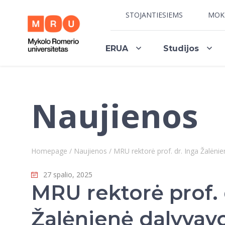
STOJANTIESIEMS
MOK
ERUA
Studijos
Naujienos
Homepage
/
Naujienos
/
MRU rektorė prof. dr. Inga Žalėnie
27 spalio, 2025
MRU rektorė prof. 
Žalėnienė dalyvav