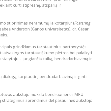
kiant kurti stipresnę, atsparią ir
imo stiprinimas neramumų laikotarpiu“ (
Fostering
 Asabea Anderson (Ganos universitetas), dr. César
eeks.
principais grindžiamus tarptautinius partnerystės
ekti atsakingos tarptautiškumo plėtros bei palaikyti
tų statytoju – jungiančiu taiką, bendradarbiavimą ir
lų dialogą, tarptautinį bendradarbiavimą ir ginti
 Lietuvos aukštojo mokslo bendruomenei. MRU –
čią strateginius sprendimus dėl pasaulinės aukštojo