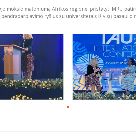
kštojo mokslo matomumą Afrikos regione, pristatyti MRU pati
s bendradarbiavimo ryšius su universitetais iš visų pasaulio 