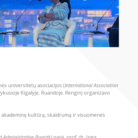
s universitetų asociacijos (
International Association
 vykusioje Kigalyje, Ruandoje. Renginį organizavo
inti akademinę kultūrą, skaidrumą ir visuomenės
d Administrative Boards
) narė, prof. dr. Inga