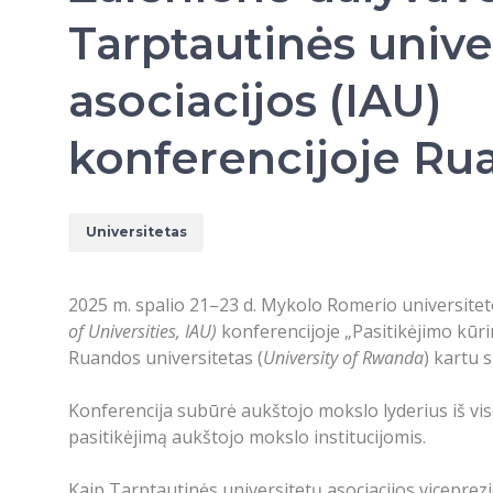
Tarptautinės unive
asociacijos (IAU)
konferencijoje Ru
Universitetas
2025 m. spalio 21–23 d. Mykolo Romerio universiteto
of Universities,
IAU)
konferencijoje „Pasitikėjimo kūr
Ruandos universitetas (
University of Rwanda
) kartu 
Konferencija subūrė aukštojo mokslo lyderius iš viso
pasitikėjimą aukštojo mokslo institucijomis.
Kaip Tarptautinės universitetų asociacijos viceprez