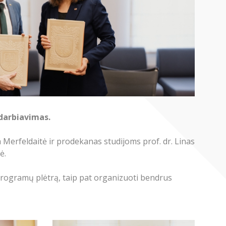
adarbiavimas.
 Merfeldaitė ir prodekanas studijoms prof. dr. Linas
ė.
programų plėtrą, taip pat organizuoti bendrus