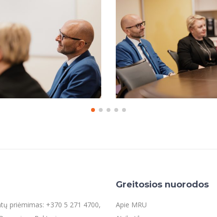
Greitosios nuorodos
entų priėmimas: +370 5 271 4700,
Apie MRU