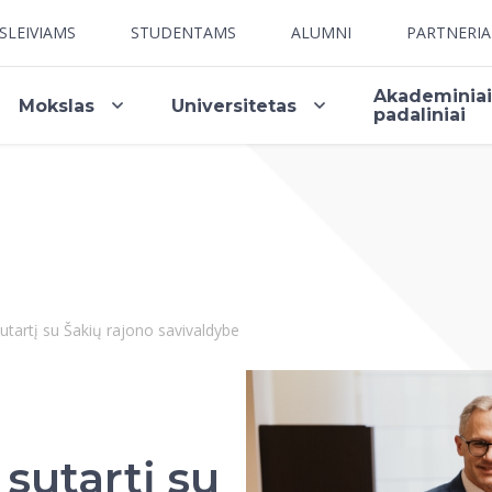
SLEIVIAMS
STUDENTAMS
ALUMNI
PARTNERI
Akademinia
Mokslas
Universitetas
padaliniai
tartį su Šakių rajono savivaldybe
sutartį su