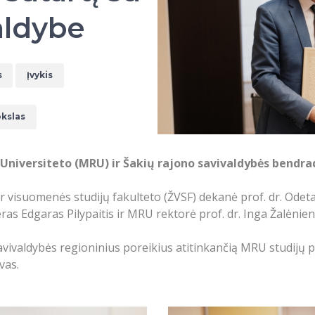
aldybe
s
Įvykis
kslas
 Universiteto (MRU) ir Šakių rajono savivaldybės bendr
r visuomenės studijų fakulteto (ŽVSF) dekanė prof. dr. Odeta
ras Edgaras Pilypaitis ir MRU rektorė prof. dr. Inga Žalėnien
savivaldybės regioninius poreikius atitinkančią MRU studijų 
vas.