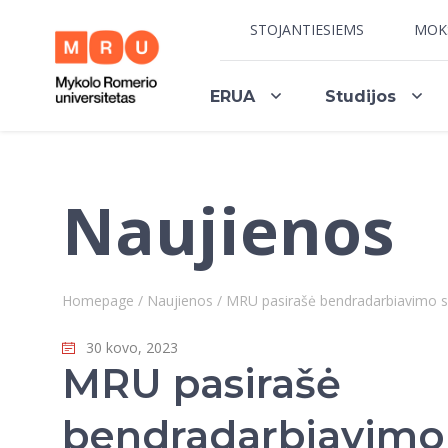
STOJANTIESIEMS
MOK
ERUA
Studijos
Naujienos
Homepage
/
Naujienos
/
MRU pasirašė bendradarbiavimo su
30 kovo, 2023
MRU pasirašė
bendradarbiavimo 