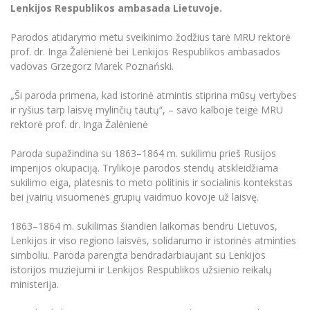
Renginių kalendorius
Universiteto teatras
Neformaliuoju ir (ar) savišvietos būdu įgytų
Lenkijos Respublikos ambasada Lietuvoje.
Erasmus+ mobilumas praktikoms (SMP)
Partnerystės
Emocinė gerovė
Mokslo laboratorijos
kompetencijų vertinimas ir pripažinimas
Veiklos dokumentai
Sūduvos akademija
Tinklalaidės
MRU pop vokalinis ansamblis (vadovas Artūras
Kitos galimybės
Parodos atidarymo metu sveikinimo žodžius tarė MRU rektorė
Azijos centras
Bakalauro studijos
Žmogaus, aplinkos ir technologijų (HET) siste
Novikas)
Studijų organizavimas
Akademinė etika
prof. dr. Inga Žalėnienė bei Lenkijos Respublikos ambasados
Magistrantūros studijos
Vilniaus Karaliaus Sedžiongo institutas
vadovas Grzegorz Marek Poznański.
MRU merginų choras
Doktorantūra
Darbas MRU
Vadovų MBA
Frankofoniškų šalių studijų centras
„Ši paroda primena, kad istorinė atmintis stiprina mūsų vertybes
Švietimo ir kultūros vadovų MPA
Projektai
Universiteto simbolika
ir ryšius tarp laisvę mylinčių tautų“, – savo kalboje teigė MRU
Teisės LL.M.
rektorė prof. dr. Inga Žalėnienė
Akademinė leidyba
Atributika
Papildomosios studijos
Paroda supažindina su 1863–1864 m. sukilimu prieš Rusijos
Pedagogų rengimas
Mokymų LAB
Naujienos
imperijos okupaciją. Trylikoje parodos stendų atskleidžiama
Doktorantūros studijos
sukilimo eiga, platesnis to meto politinis ir socialinis kontekstas
Mokslo naujienos
Tarptautiškumas
bei įvairių visuomenės grupių vaidmuo kovoje už laisvę.
Profesinės bakalauro studijos
Personalo valdymo centras
Kasmetiniai mokslo renginiai
Studentams
Darnus vystymasis
1863–1864 m. sukilimas šiandien laikomas bendru Lietuvos,
Privačių interesų deklaravimas
Lenkijos ir viso regiono laisvės, solidarumo ir istorinės atminties
Informacija naujiems darbuotojams
Darbuotojams
Studentams
Privatumo politika
simboliu. Paroda parengta bendradarbiaujant su Lenkijos
Studijų Moodle (studijų vykdymui)
istorijos muziejumi ir Lenkijos Respublikos užsienio reikalų
Darbuotojams
Partnerystės
Negalia ir individualieji poreikiai
ministerija.
Darbuotojų Moodle (kompetencijų tobulinimui)
Partnerystės
Studijų tvarkaraštis
Azijos centras
Viešai skelbiama informacija