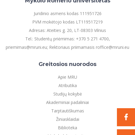
Mykolo Romerio universitetas
Juridinio asmens kodas 111951726
PVM mokėtojo kodas LT119517219
Adresas: Ateities g. 20, LT-08303 Vilnius
Tel.: Studentų priėmimas: +370 5 271 4700,
priemimas@mruni.eu; Rektoriaus priimamasis roffice@mruni.eu
Greitosios nuorodos
Apie MRU
Atributika
Studijų kokybė
Akademiniai padaliniai
Tarptautiškumas
Žiniasklaidai
Biblioteka