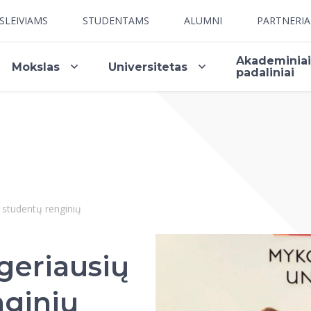
SLEIVIAMS
STUDENTAMS
ALUMNI
PARTNERI
Akademinia
Mokslas
Universitetas
padaliniai
 studentų renginių
geriausių
ginių