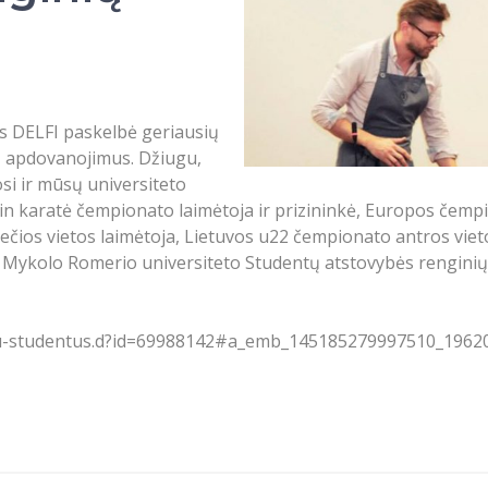
as DELFI paskelbė geriausių
ų apdovanojimus. Džiugu,
si ir mūsų universiteto
in karatė čempionato laimėtoja ir prizininkė, Europos čempi
ečios vietos laimėtoja, Lietuvos u22 čempionato antros vieto
ų Mykolo Romerio universiteto Studentų atstovybės rengini
-metu-studentus.d?id=69988142#a_emb_145185279997510_1962