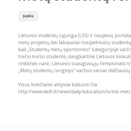
Įvykis
Lietuvos studentų sąjunga (LSS) ir naujienų portal
metų projektų bei labiausiai nusipelniusių student
kad „Studentų metų sportininko“ kategorijoje varžo
trečio kurso studentė, daugkartinė Lietuvos kiokuš
rinktinės narė, Lietuvos suaugusiųjų čempionato tr
„Metų studentų renginys“ varžosi vienas didžiausi
Visus kviečiame aktyviai balsuoti čia:
http://www.delfi.lt/news/daily/education/isrink