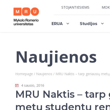
STOJANTIESIEMS
MOK
ERUA
Studijos
Naujienos
Homepage
/
Naujienos
/
MRU Naktis – tarp geriausių metų
4 sausio, 2016
MRU Naktis – tarp 
metų studentų ren