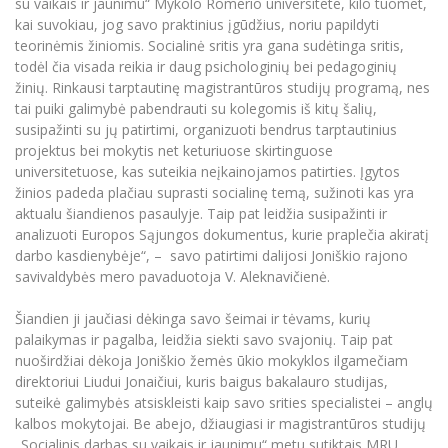
su vaikais ir jaunimu“ Mykolo Romerio universitete, kilo tuomet,
kai suvokiau, jog savo praktinius įgūdžius, noriu papildyti
teorinėmis žiniomis. Socialinė sritis yra gana sudėtinga sritis,
todėl čia visada reikia ir daug psichologinių bei pedagoginių
žinių. Rinkausi tarptautinę magistrantūros studijų programą, nes
tai puiki galimybė pabendrauti su kolegomis iš kitų šalių,
susipažinti su jų patirtimi, organizuoti bendrus tarptautinius
projektus bei mokytis net keturiuose skirtinguose
universitetuose, kas suteikia neįkainojamos patirties. Įgytos
žinios padeda plačiau suprasti socialinę temą, sužinoti kas yra
aktualu šiandienos pasaulyje. Taip pat leidžia susipažinti ir
analizuoti Europos Sąjungos dokumentus, kurie praplečia akiratį
darbo kasdienybėje“, – savo patirtimi dalijosi Joniškio rajono
savivaldybės mero pavaduotoja V. Aleknavičienė.
Šiandien ji jaučiasi dėkinga savo šeimai ir tėvams, kurių
palaikymas ir pagalba, leidžia siekti savo svajonių. Taip pat
nuoširdžiai dėkoja Joniškio žemės ūkio mokyklos ilgamečiam
direktoriui Liudui Jonaičiui, kuris baigus bakalauro studijas,
suteikė galimybės atsiskleisti kaip savo srities specialistei – anglų
kalbos mokytojai. Be abejo, džiaugiasi ir magistrantūros studijų
„Socialinis darbas su vaikais ir jaunimu“ metu sutiktais MRU