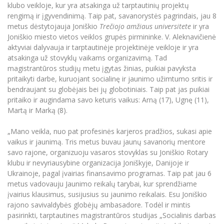
klubo veikloje, kur yra atsakinga už tarptautinių projektų
rengimą ir įgyvendinimą. Taip pat, savanorystės pagrindais, jau 8
metus dėstytojauja Joniškio
Trečiojo amžiaus universitete
ir yra
Joniškio miesto vietos veiklos grupės pirmininke. V. Aleknavičienė
aktyviai dalyvauja ir tarptautinėje projektinėje veikloje ir yra
atsakinga už stovyklų vaikams organizavimą. Tad
magistrantūros studijų metu įgytas žinias, puikiai pavyksta
pritaikyti darbe, kuruojant socialinę ir jaunimo užimtumo sritis ir
bendraujant su globėjais bei jų globotiniais. Taip pat jas puikiai
pritaiko ir augindama savo keturis vaikus: Arną (17), Ugnę (11),
Martą ir Marką (8).
„Mano veikla, nuo pat profesinės karjeros pradžios, sukasi apie
vaikus ir jaunimą. Tris metus buvau jaunų savanorių mentore
savo rajone, organizuoju vasaros stovyklas su Joniškio Rotary
klubu ir nevyriausybine organizacija Joniškyje, Danijoje ir
Ukrainoje, pagal įvairias finansavimo programas. Taip pat jau 6
metus vadovauju Jaunimo reikalų tarybai, kur sprendžiame
įvairius klausimus, susijusius su jaunimo reikalais. Esu Joniškio
rajono savivaldybės globėjų ambasadore. Todėl ir mintis
pasirinkti, tarptautines magistrantūros studijas „Socialinis darbas