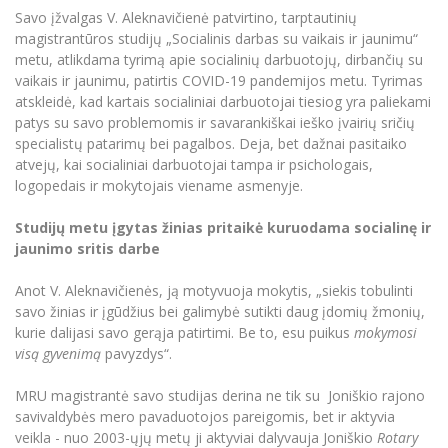
Savo įžvalgas V. Aleknavičienė patvirtino, tarptautinių
magistrantūros studijų „Socialinis darbas su vaikais ir jaunimu“
metu, atlikdama tyrimą apie socialinių darbuotojų, dirbančių su
vaikais ir jaunimu, patirtis COVID-19 pandemijos metu. Tyrimas
atskleidė, kad kartais socialiniai darbuotojai tiesiog yra paliekami
patys su savo problemomis ir savarankiškai ieško įvairių sričių
specialistų patarimų bei pagalbos. Deja, bet dažnai pasitaiko
atvejų, kai socialiniai darbuotojai tampa ir psichologais,
logopedais ir mokytojais viename asmenyje.
Studijų metu įgytas žinias pritaikė kuruodama socialinę ir
jaunimo sritis darbe
Anot V. Aleknavičienės, ją motyvuoja mokytis, „siekis tobulinti
savo žinias ir įgūdžius bei galimybė sutikti daug įdomių žmonių,
kurie dalijasi savo gerąja patirtimi. Be to, esu puikus
mokymosi
visą gyvenimą
pavyzdys“.
MRU magistrantė savo studijas derina ne tik su Joniškio rajono
savivaldybės mero pavaduotojos pareigomis, bet ir aktyvia
veikla - nuo 2003-ųjų metų ji aktyviai dalyvauja Joniškio
Rotary