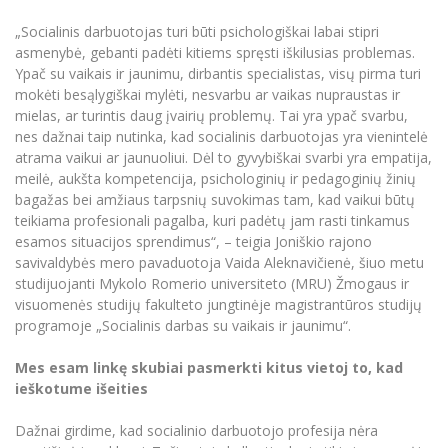
Renginių kalendorius
Universiteto teatras
Neformaliuoju ir (ar) savišvietos būdu įgytų
Erasmus+ mobilumas praktikoms (SMP)
Partnerystės
Emocinė gerovė
Mokslo laboratorijos
kompetencijų vertinimas ir pripažinimas
Veiklos dokumentai
„Socialinis darbuotojas turi būti psichologiškai labai stipri
Sūduvos akademija
Tinklalaidės
MRU pop vokalinis ansamblis (vadovas Artūras
Kitos galimybės
asmenybė, gebanti padėti kitiems spręsti iškilusias problemas.
Azijos centras
Bakalauro studijos
Žmogaus, aplinkos ir technologijų (HET) siste
Novikas)
Studijų organizavimas
Akademinė etika
Ypač su vaikais ir jaunimu, dirbantis specialistas, visų pirma turi
Magistrantūros studijos
Vilniaus Karaliaus Sedžiongo institutas
mokėti besąlygiškai mylėti, nesvarbu ar vaikas nupraustas ir
MRU merginų choras
Doktorantūra
Darbas MRU
mielas, ar turintis daug įvairių problemų. Tai yra ypač svarbu,
Vadovų MBA
Frankofoniškų šalių studijų centras
nes dažnai taip nutinka, kad socialinis darbuotojas yra vienintelė
Švietimo ir kultūros vadovų MPA
Projektai
Universiteto simbolika
atrama vaikui ar jaunuoliui. Dėl to gyvybiškai svarbi yra empatija,
Teisės LL.M.
meilė, aukšta kompetencija, psichologinių ir pedagoginių žinių
Akademinė leidyba
Atributika
bagažas bei amžiaus tarpsnių suvokimas tam, kad vaikui būtų
Papildomosios studijos
teikiama profesionali pagalba, kuri padėtų jam rasti tinkamus
Pedagogų rengimas
Mokymų LAB
Naujienos
esamos situacijos sprendimus“, – teigia Joniškio rajono
Doktorantūros studijos
savivaldybės mero pavaduotoja Vaida Aleknavičienė, šiuo metu
Mokslo naujienos
Tarptautiškumas
studijuojanti Mykolo Romerio universiteto (MRU) Žmogaus ir
Profesinės bakalauro studijos
Personalo valdymo centras
visuomenės studijų fakulteto jungtinėje magistrantūros studijų
Kasmetiniai mokslo renginiai
Studentams
Darnus vystymasis
programoje „Socialinis darbas su vaikais ir jaunimu“.
Privačių interesų deklaravimas
Informacija naujiems darbuotojams
Darbuotojams
Studentams
Privatumo politika
Mes esam linkę skubiai pasmerkti kitus vietoj to, kad
Studijų Moodle (studijų vykdymui)
ieškotume išeities
Darbuotojams
Partnerystės
Negalia ir individualieji poreikiai
Darbuotojų Moodle (kompetencijų tobulinimui)
Dažnai girdime, kad socialinio darbuotojo profesija nėra
Partnerystės
Studijų tvarkaraštis
Azijos centras
Viešai skelbiama informacija