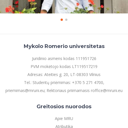
Mykolo Romerio universitetas
Juridinio asmens kodas 111951726
PVM mokėtojo kodas LT119517219
Adresas: Ateities g. 20, LT-08303 Vilnius
Tel.: Studentų priėmimas: +370 5 271 4700,
priemimas@mruni.eu; Rektoriaus priimamasis roffice@mruni.eu
Greitosios nuorodos
Apie MRU
Atributika