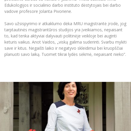
Edukologijos ir socialinio darbo instituto dėstytojais bei darbo
vadove profesore Jolanta Pivoriene.
Savo užsispyrimo ir atkaklumo dėka MRU magistrantė įrodė, jog
tarptautinės magistrantūros studijos yra įveikiamos, nepaisant
to, kad tenka aktyviai dalyvauti politinėje veikloje bei auginti
keturis vaikus. Anot Vaidos, „viską galima suderinti. Svarbu mylėti
save ir kitus. Negaišti laiko ir negatyvo skleidimui bei kruopščiai
planuoti savo laiką. Tuomet tikrai lydės sėkmė, nepaisant nieko”.