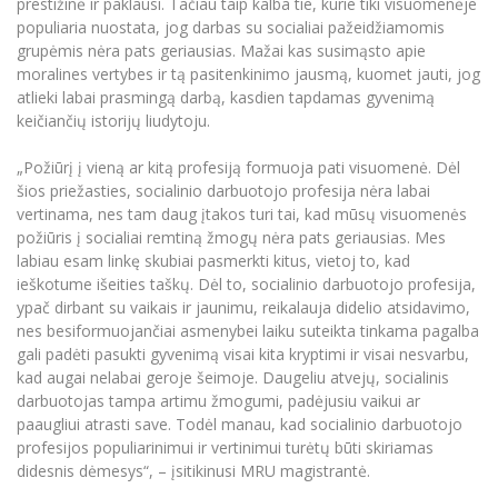
prestižinė ir paklausi. Tačiau taip kalba tie, kurie tiki visuomenėje
Informacinė sistema "Studijos"
populiaria nuostata, jog darbas su socialiai pažeidžiamomis
Azijos centras
Vilniaus Karaliaus Sedžiongo institutas
Parama Ukrainai
grupėmis nėra pats geriausias. Mažai kas susimąsto apie
Darbuotojų elektroninis paštas
moralines vertybes ir tą pasitenkinimo jausmą, kuomet jauti, jog
Vilniaus Karaliaus Sedžiongo institutas
Frankofoniškų šalių studijų centras
Daugiafaktorinė autentifikacija universiteto
Civilinė sauga
atlieki labai prasmingą darbą, kasdien tapdamas gyvenimą
darbuotojams (MFA)
Frankofoniškų šalių studijų centras
keičiančių istorijų liudytoju.
Mokslininkų profiliai "CRIS"
Korupcijos prevencija
Bendruomenės gerovė
„Požiūrį į vieną ar kitą profesiją formuoja pati visuomenė. Dėl
šios priežasties, socialinio darbuotojo profesija nėra labai
Darbuotojų kvalifikacijos kėlimas
vertinama, nes tam daug įtakos turi tai, kad mūsų visuomenės
MRU norminių teisės aktų duomenų bazė
požiūris į socialiai remtiną žmogų nėra pats geriausias. Mes
Intranetas
labiau esam linkę skubiai pasmerkti kitus, vietoj to, kad
ieškotume išeities taškų. Dėl to, socialinio darbuotojo profesija,
eDVS
ypač dirbant su vaikais ir jaunimu, reikalauja didelio atsidavimo,
Microsoft Office 365
nes besiformuojančiai asmenybei laiku suteikta tinkama pagalba
MRU mobilios programėlės
gali padėti pasukti gyvenimą visai kita kryptimi ir visai nesvarbu,
kad augai nelabai geroje šeimoje. Daugeliu atvejų, socialinis
Pagalbos sistema
darbuotojas tampa artimu žmogumi, padėjusiu vaikui ar
Profesinė sąjunga
paaugliui atrasti save. Todėl manau, kad socialinio darbuotojo
Kontaktų paieška
profesijos populiarinimui ir vertinimui turėtų būti skiriamas
didesnis dėmesys“, – įsitikinusi MRU magistrantė.