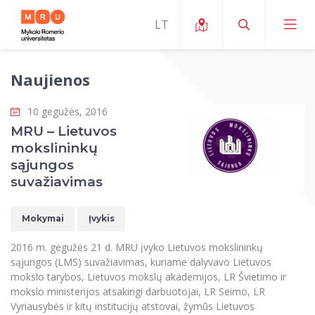
Naujienos
Apie ERUA
10 gegužės, 2016
Naujienos ir renginiai
Mano studijos
MRU – Lietuvos
mokslininkų
Galimybės
Studijų organizavimas ir aplinka
MOin – MRU Mokslo ir inovacijų savaitė
sąjungos
Komanda ir kontaktai
suvažiavimas
Finansai
Studijų kokybė
Mokslo programos
Apie MRU
Studentų organizacijos
Studijų programos
Mokslininkų profiliai "CRIS"
Mokymai
Įvykis
Rektorės žodis
Teisės mokykla
Studentų namai
Tarptautiniai mainai
Mokslinės veiklos skatinimo fondas
2016 m. gegužės 21 d. MRU įvyko Lietuvos mokslininkų
Struktūra
Viešojo saugumo akademija
Pranešimai spaudai
sąjungos (LMS) suvažiavimas, kuriame dalyvavo Lietuvos
Estetinis ugdymas
Studentams
Skaitmeniniai ženkliukai
Tarptautinių ekspertų tinklas
mokslo tarybos, Lietuvos mokslų akademijos, LR Švietimo ir
Reitingai
Žmogaus ir visuomenės studijų fakultetas
Ekspertų sąrašas
mokslo ministerijos atsakingi darbuotojai, LR Seimo, LR
Dokumentai reglamentuojantys studijas
Pramoginių šokių kolektyvas ,,Bolero”
Darbuotojams
Erasmus+ mobilumas studijoms (SMS)
Karjeros centras
Atitikties mokslinių tyrimų etikai komitetas
Vyriausybės ir kitų institucijų atstovai, žymūs Lietuvos
Universiteto garbės nariai
Viešojo valdymo ir verslo fakultetas