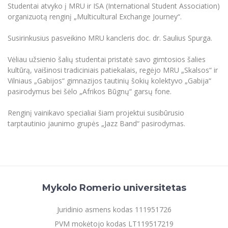
Renginių kalendorius
Universiteto teatras
Neformaliuoju ir (ar) savišvietos būdu įgytų
Studentai atvyko į MRU ir ISA (International Student Association)
Erasmus+ mobilumas praktikoms (SMP)
Partnerystės
Emocinė gerovė
Mokslo laboratorijos
kompetencijų vertinimas ir pripažinimas
Veiklos dokumentai
organizuotą renginį „Multicultural Exchange Journey“.
Sūduvos akademija
Tinklalaidės
MRU pop vokalinis ansamblis (vadovas Artūras
Kitos galimybės
Azijos centras
Bakalauro studijos
Žmogaus, aplinkos ir technologijų (HET) siste
Novikas)
Studijų organizavimas
Akademinė etika
Susirinkusius pasveikino MRU kancleris doc. dr. Saulius Spurga.
Magistrantūros studijos
Vilniaus Karaliaus Sedžiongo institutas
MRU merginų choras
Doktorantūra
Darbas MRU
Vėliau užsienio šalių studentai pristatė savo gimtosios šalies
Vadovų MBA
Frankofoniškų šalių studijų centras
kultūrą, vaišinosi tradiciniais patiekalais, regėjo MRU „Skalsos“ ir
Švietimo ir kultūros vadovų MPA
Projektai
Universiteto simbolika
Vilniaus „Gabijos“ gimnazijos tautinių šokių kolektyvo „Gabija“
Teisės LL.M.
pasirodymus bei šėlo „Afrikos Būgnų“ garsų fone.
Akademinė leidyba
Atributika
Papildomosios studijos
Renginį vainikavo specialiai šiam projektui susibūrusio
Pedagogų rengimas
Mokymų LAB
Naujienos
tarptautinio jaunimo grupės „Jazz Band“ pasirodymas.
Doktorantūros studijos
Mokslo naujienos
Tarptautiškumas
Profesinės bakalauro studijos
Personalo valdymo centras
Kasmetiniai mokslo renginiai
Studentams
Darnus vystymasis
Privačių interesų deklaravimas
Informacija naujiems darbuotojams
Darbuotojams
Studentams
Privatumo politika
Mykolo Romerio universitetas
Studijų Moodle (studijų vykdymui)
Darbuotojams
Partnerystės
Negalia ir individualieji poreikiai
Darbuotojų Moodle (kompetencijų tobulinimui)
Juridinio asmens kodas 111951726
Partnerystės
Studijų tvarkaraštis
PVM mokėtojo kodas LT119517219
Azijos centras
Viešai skelbiama informacija