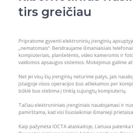
tirs greičiau
Pripratome gyventi elektroninių įrenginių apsuptyj
„nematomais“. Bendraujame išmaniaisiais telefona
kompiuteriais, planšetėmis, video kameromis ir fot
valdomos apsaugos sistemos. Mokėjimus galime atlikt
Net jei visų šių įrenginių neturime patys, jais nau
įstaigoje visos operacijos bus atliekamos per komp
būklė bus stebima į tinklą sujungtų kompiuterių.
Tačiau elektroniniais įrenginiais naudojamasi ir nus
pamirštama, kad visi šiuolaikiniai išmanieji prietais
Kaip pažymėta IOCTA ataskaitoje, Lietuva patenka ta