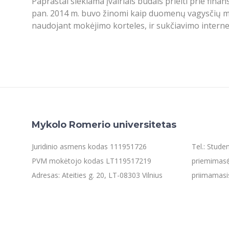
Paprastai siekiama įvairiais būdais prieiti prie f
pan. 2014 m. buvo žinomi kaip duomenų vagysčių me
naudojant mokėjimo korteles, ir sukčiavimo internet
Mykolo Romerio universitetas
Juridinio asmens kodas 111951726
Tel.: Stud
PVM mokėtojo kodas LT119517219
priemimas@
Adresas: Ateities g. 20, LT-08303 Vilnius
priimamasi