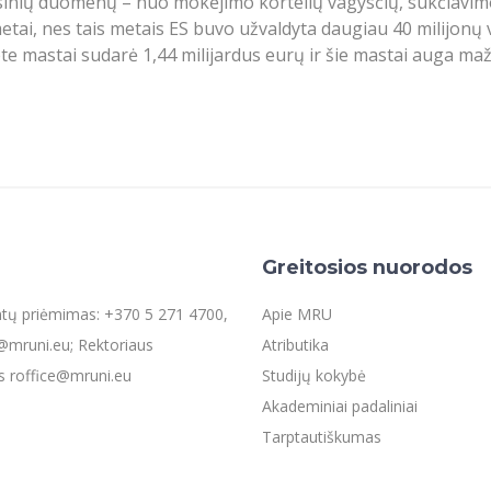
inansinių duomenų – nuo mokėjimo kortelių vagysčių, sukčiav
tai, nes tais metais ES buvo užvaldyta daugiau 40 milijonų
e mastai sudarė 1,44 milijardus eurų ir šie mastai auga mažd
Greitosios nuorodos
entų priėmimas: +370 5 271 4700,
Apie MRU
mruni.eu; Rektoriaus
Atributika
s roffice@mruni.eu
Studijų kokybė
Akademiniai padaliniai
Tarptautiškumas