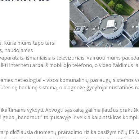
e, kurie mums tapo tarsi
is, naudojamės
oaparatais, išmaniaisiais televizoriais. Vairuoti mums pad
i internetu arba iš mobiliojo telefono, o video žaidimus la
dojamės netiesiogiai – visos komunalinių paslaugų sistemos v
iuterinę bankinę sistemą, o diagnozę gydytojai nustatinės na
ikaltimams vykdyti. Apvogti sąskaitą galima įlaužus praktiška
ai geba „bendrauti“ tarpusavyje ir veikia kaip atskiras kompiu
rp didžiausia duomenų praradimo rizika pasižyminčių ES šali