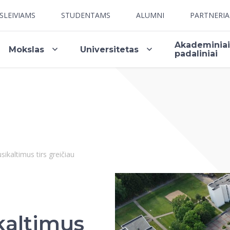
SLEIVIAMS
STUDENTAMS
ALUMNI
PARTNERI
Akademinia
Mokslas
Universitetas
padaliniai
ikaltimus tirs greičiau
kaltimus