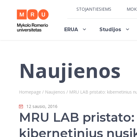
STOJANTIESIEMS
MOK
ERUA
Studijos
Naujienos
Homepage
/
Naujienos
/
MRU LAB pristato: kibernetinius nus
12 sausio, 2016
MRU LAB pristato:
kibernetinius nusi