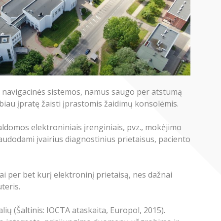
eda navigacinės sistemos, namus saugo per atstumą
biau įpratę žaisti įprastomis žaidimų konsolėmis.
aldomos elektroniniais įrenginiais, pvz., mokėjimo
udodami įvairius diagnostinius prietaisus, paciento
i per bet kurį elektroninį prietaisą, nes dažnai
teris.
ų (Šaltinis: IOCTA ataskaita, Europol, 2015).