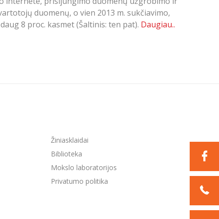
imo internete, prisijungimo duomenų užgrobimo ir
 vartotojų duomenų, o vien 2013 m. sukčiavimo,
aug 8 proc. kasmet (Šaltinis: ten pat).
Daugiau..
Žiniasklaidai
Biblioteka
Mokslo laboratorijos
Privatumo politika