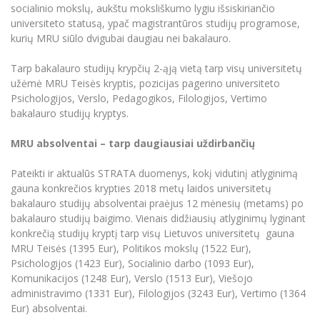
Renginių kalendorius
Universiteto teatras
Neformaliuoju ir (ar) savišvietos būdu įgytų
socialinio mokslų, aukštu moksliškumo lygiu išsiskiriančio
Erasmus+ mobilumas praktikoms (SMP)
Partnerystės
Emocinė gerovė
Mokslo laboratorijos
kompetencijų vertinimas ir pripažinimas
Veiklos dokumentai
universiteto statusą, ypač magistrantūros studijų programose,
Sūduvos akademija
Tinklalaidės
MRU pop vokalinis ansamblis (vadovas Artūras
Kitos galimybės
kurių MRU siūlo dvigubai daugiau nei bakalauro.
Azijos centras
Bakalauro studijos
Žmogaus, aplinkos ir technologijų (HET) siste
Novikas)
Studijų organizavimas
Akademinė etika
Magistrantūros studijos
Vilniaus Karaliaus Sedžiongo institutas
Tarp bakalauro studijų krypčių 2-ąją vietą tarp visų universitetų
MRU merginų choras
Doktorantūra
Darbas MRU
užėmė MRU Teisės kryptis, pozicijas pagerino universiteto
Vadovų MBA
Frankofoniškų šalių studijų centras
Psichologijos, Verslo, Pedagogikos, Filologijos, Vertimo
Švietimo ir kultūros vadovų MPA
Projektai
Universiteto simbolika
bakalauro studijų kryptys.
Teisės LL.M.
Akademinė leidyba
Atributika
MRU absolventai – tarp daugiausiai uždirbančių
Papildomosios studijos
Pedagogų rengimas
Mokymų LAB
Naujienos
Pateikti ir aktualūs STRATA duomenys, kokį vidutinį atlyginimą
Doktorantūros studijos
gauna konkrečios krypties 2018 metų laidos universitetų
Mokslo naujienos
Tarptautiškumas
bakalauro studijų absolventai praėjus 12 mėnesių (metams) po
Profesinės bakalauro studijos
Personalo valdymo centras
bakalauro studijų baigimo. Vienais didžiausių atlyginimų lyginant
Kasmetiniai mokslo renginiai
Studentams
Darnus vystymasis
konkrečią studijų kryptį tarp visų Lietuvos universitetų gauna
Privačių interesų deklaravimas
MRU Teisės (1395 Eur), Politikos mokslų (1522 Eur),
Informacija naujiems darbuotojams
Darbuotojams
Studentams
Privatumo politika
Psichologijos (1423 Eur), Socialinio darbo (1093 Eur),
Studijų Moodle (studijų vykdymui)
Komunikacijos (1248 Eur), Verslo (1513 Eur), Viešojo
Darbuotojams
Partnerystės
Negalia ir individualieji poreikiai
administravimo (1331 Eur), Filologijos (3243 Eur), Vertimo (1364
Darbuotojų Moodle (kompetencijų tobulinimui)
Eur) absolventai.
Partnerystės
Studijų tvarkaraštis
Azijos centras
Viešai skelbiama informacija