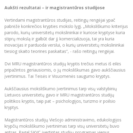
Informacinė sistema "Studijos"
Aukšti rezultatai – ir magistrantūros studijose
Azijos centras
Vilniaus Karaliaus Sedžiongo institutas
Parama Ukrainai
Darbuotojų elektroninis paštas
Vertindami magistrantūros studijas, reitingų rengėjai ypač
Vilniaus Karaliaus Sedžiongo institutas
Frankofoniškų šalių studijų centras
Daugiafaktorinė autentifikacija universiteto
Civilinė sauga
pabrėžė konkrečios krypties mokslo lygį. „Moksliškumo kriterijus
darbuotojams (MFA)
Frankofoniškų šalių studijų centras
parodo, kurių universitetų mokslininkai ir kuriose kryptyse kuria
Mokslininkų profiliai "CRIS"
Korupcijos prevencija
stiprų mokslą ir galbūt dar jį komercializuoja, tai yra kuria
Bendruomenės gerovė
inovacijas ir parduoda verslui, o kurių universitetų mokslininkai
tiesiog skaito teorines paskaitas“, - rašo reitingų rengėjai.
Darbuotojų kvalifikacijos kėlimas
MRU norminių teisės aktų duomenų bazė
Dvi MRU magistrantūros studijų kryptis trečius metus iš eilės
Intranetas
pripažintos geriausiomis, o jų moksliškumas gavo aukščiausius
įvertinimus. Tai Teisės ir Visuomenės saugumo kryptys.
eDVS
Microsoft Office 365
Aukščiausius moksliškumo įvertinimus tarp visų valstybinių
MRU mobilios programėlės
Lietuvos universitetų gavo ir MRU magistrantūros studijų
politikos kryptis, taip pat – psichologijos, turizmo ir poilsio
Pagalbos sistema
kryptys.
Profesinė sąjunga
Kontaktų paieška
Magistrantūros studijų Viešojo administravimo, edukologijos
krypčių moksliškumo įvertinimas tarp visų universitetų buvo
antras. Pagal SKVC įvertintas studijų programas vienus