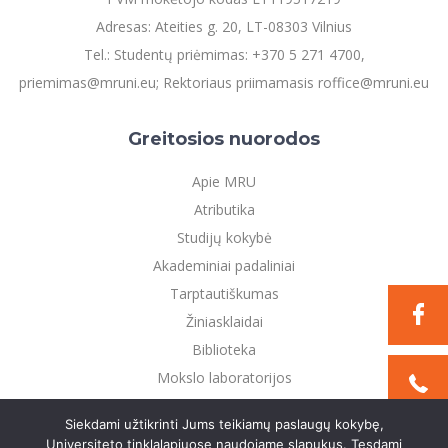
Adresas: Ateities g. 20, LT-08303 Vilnius
Tel.: Studentų priėmimas: +370 5 271 4700,
priemimas@mruni.eu; Rektoriaus priimamasis roffice@mruni.eu
Greitosios nuorodos
Apie MRU
Atributika
Studijų kokybė
Akademiniai padaliniai
Tarptautiškumas
Žiniasklaidai
Biblioteka
Mokslo laboratorijos
Privatumo politika
Siekdami užtikrinti Jums teikiamų paslaugų kokybę,
Universiteto tinklalapiuose naudojame slapukus. Tęsdami