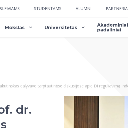
SLEIVIAMS
STUDENTAMS
ALUMNI
PARTNERI
Akademinia
Mokslas
Universitetas
padaliniai
akutinskas dalyvavo tarptautinėse diskusijose apie DI reguliavimą In
f. dr.
as