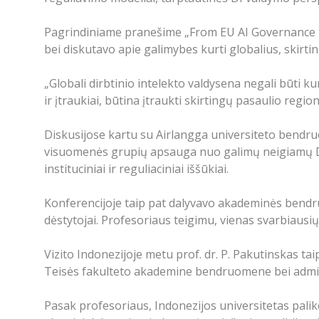
Pagrindiniame pranešime „From EU AI Governance to
bei diskutavo apie galimybes kurti globalius, skirt
„Globali dirbtinio intelekto valdysena negali būti k
ir įtraukiai, būtina įtraukti skirtingų pasaulio regio
Diskusijose kartu su Airlangga universiteto bendru
visuomenės grupių apsauga nuo galimų neigiamų DI
instituciniai ir reguliaciniai iššūkiai.
Konferencijoje taip pat dalyvavo akademinės bendru
dėstytojai. Profesoriaus teigimu, vienas svarbiausių
Vizito Indonezijoje metu prof. dr. P. Pakutinskas tai
Teisės fakulteto akademine bendruomene bei administr
Pasak profesoriaus, Indonezijos universitetas paliko y