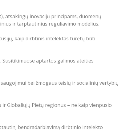
Act), atsakingų inovacijų principams, duomenų
nius ir tarptautinius reguliavimo modelius.
sijų, kaip dirbtinis intelektas turėtų būti
. Susitikimuose aptartos galimos ateities
saugojimui bei žmogaus teisių ir socialinių vertybių
ės ir Globaliųjų Pietų regionus – ne kaip vienpusio
rptautinį bendradarbiavimą dirbtinio intelekto