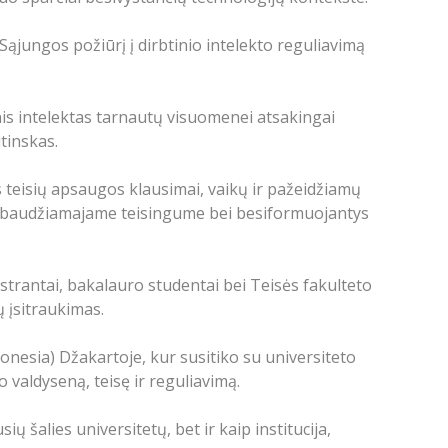
jungos požiūrį į dirbtinio intelekto reguliavimą
inis intelektas tarnautų visuomenei atsakingai
utinskas.
teisių apsaugos klausimai, vaikų ir pažeidžiamų
s baudžiamajame teisingume bei besiformuojantys
strantai, bakalauro studentai bei Teisės fakulteto
ų įsitraukimas.
ndonesia) Džakartoje, kur susitiko su universiteto
 valdyseną, teisę ir reguliavimą.
ų šalies universitetų, bet ir kaip institucija,