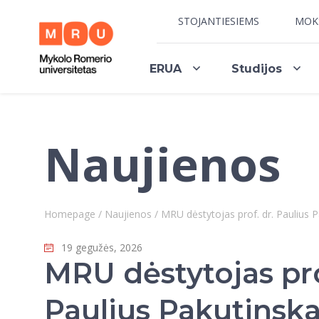
STOJANTIESIEMS
MOK
ERUA
Studijos
Naujienos
Homepage
/
Naujienos
/
MRU dėstytojas prof. dr. Paulius P
19 gegužės, 2026
MRU dėstytojas pro
Paulius Pakutinsk