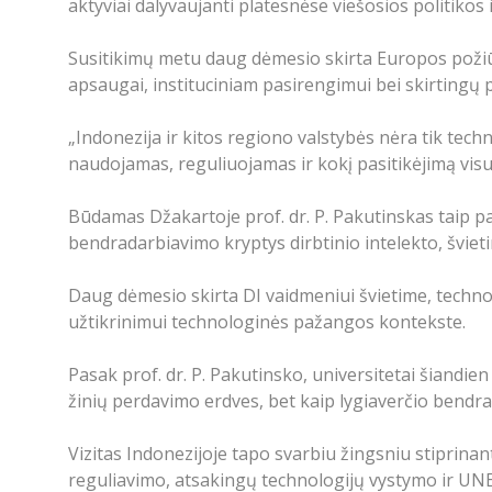
aktyviai dalyvaujanti platesnėse viešosios politikos 
Susitikimų metu daug dėmesio skirta Europos požiūri
apsaugai, instituciniam pasirengimui bei skirtingų 
„Indonezija ir kitos regiono valstybės nėra tik techn
naudojamas, reguliuojamas ir kokį pasitikėjimą visuom
Būdamas Džakartoje prof. dr. P. Pakutinskas taip p
bendradarbiavimo kryptys dirbtinio intelekto, švieti
Daug dėmesio skirta DI vaidmeniui švietime, technol
užtikrinimui technologinės pažangos kontekste.
Pasak prof. dr. P. Pakutinsko, universitetai šiandien
žinių perdavimo erdves, bet kaip lygiaverčio bendra
Vizitas Indonezijoje tapo svarbiu žingsniu stiprinan
reguliavimo, atsakingų technologijų vystymo ir UNE