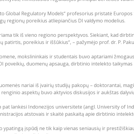
 Global Regulatory Models“ profesorius pristatė Europos Są
ingų regionų poreikius atliepiančius DI valdymo modelius.
uriama tik iš vieno regiono perspektyvos. Siekiant, kad dirbt
nų patirtis, poreikius ir iššūkius“, – pažymėjo prof. dr. P. Pak
omene, mokslininkais ir studentais buvo aptariami žmogaus 
 poveikių, duomenų apsauga, dirbtinio intelekto taikyma
omenės nariai iš įvairių studijų pakopų – doktorantai, magi
 renginio aspektų buvo aktyvios diskusijos ir aukštas dalyvi
p pat lankėsi Indonezijos universitete (angl. University of I
acijos atstovais ir skaitė paskaitą apie dirbtinio intelekto
patingą įspūdį ne tik kaip vienas seniausių ir prestižiškiausi