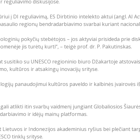
ir reguliavimo diskusijose.
ui į DI reguliavimą, ES Dirbtinio intelekto aktui (angl. AI 
pasaulio regionų bendradarbiavimo svarbai kuriant nacionali
ologinių pokyčių stebėtojos – jos aktyviai prisideda prie disku
enėje jis turėtų kurti“, – teigė prof. dr. P. Pakutinskas.
at susitiko su UNESCO regioninio biuro Džakartoje atstovais
mo, kultūros ir atsakingų inovacijų srityse.
ogijų panaudojimui kultūros paveldo ir kalbinės įvairovės iš
 gali atlikti itin svarbų vaidmenį jungiant Globaliosios Šiaur
darbiavimo ir idėjų mainų platformas.
t Lietuvos ir Indonezijos akademinius ryšius bei plečiant ta
SCO tinklų srityse.