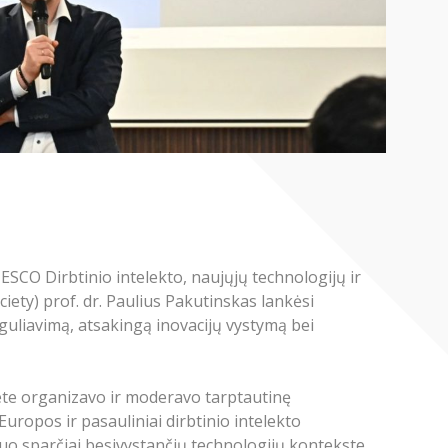
SCO Dirbtinio intelekto, naujųjų technologijų ir
ciety
) prof. dr. Paulius Pakutinskas lankėsi
eguliavimą, atsakingą inovacijų vystymą bei
ltete organizavo ir moderavo tarptautinę
uropos ir pasauliniai dirbtinio intelekto
uo sparčiai besivystančių technologijų kontekste.