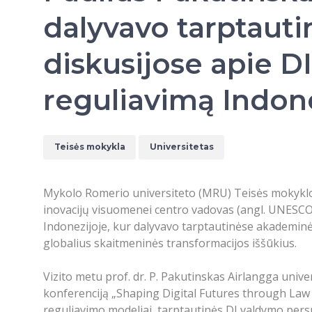
dalyvavo tarptauti
diskusijose apie DI
reguliavimą Indon
Teisės mokykla
Universitetas
Mykolo Romerio universiteto (MRU) Teisės mokyklos 
inovacijų visuomenei centro vadovas (angl.
UNESCO C
Indonezijoje, kur dalyvavo tarptautinėse akademinėse
globalius skaitmeninės transformacijos iššūkius.
Vizito metu prof. dr. P. Pakutinskas Airlangga unive
konferenciją „Shaping Digital Futures through Law an
reguliavimo modeliai, tarptautinės DI valdymo persp