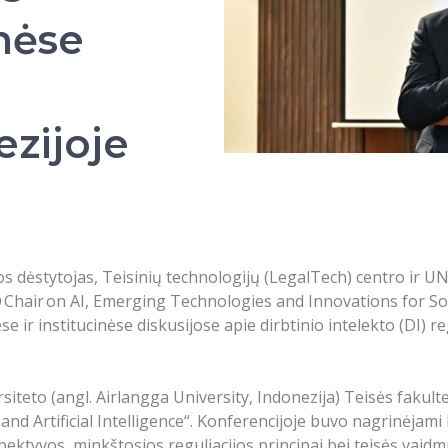
nėse
ezijoje
dėstytojas, Teisinių technologijų (LegalTech) centro ir UNE
hair on AI, Emerging Technologies and Innovations for So
 ir institucinėse diskusijose apie dirbtinio intelekto (DI) r
rsiteto (angl. Airlangga University, Indonezija) Teisės faku
d Artificial Intelligence“. Konferencijoje buvo nagrinėjami E
ektyvos, minkštosios reguliacijos principai bei teisės vaidm