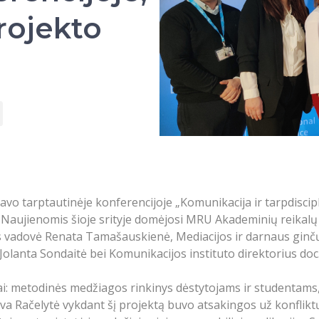
projekto
o tarptautinėje konferencijoje „Komunikacija ir tarpdiscip
e). Naujienomis šioje srityje domėjosi MRU Akademinių reikal
s vadovė Renata Tamašauskienė, Mediacijos ir darnaus ginčų
 Jolanta Sondaitė bei Komunikacijos instituto direktorius doc
i: metodinės medžiagos rinkinys dėstytojams ir studentams,
va Račelytė vykdant šį projektą buvo atsakingos už konflikt