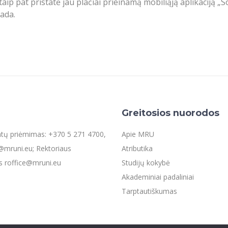
t pristatė jau plačiai prieinamą mobiliąją aplikaciją „Soft s
kada.
Greitosios nuorodos
entų priėmimas: +370 5 271 4700,
Apie MRU
mruni.eu; Rektoriaus
Atributika
s roffice@mruni.eu
Studijų kokybė
Akademiniai padaliniai
Tarptautiškumas