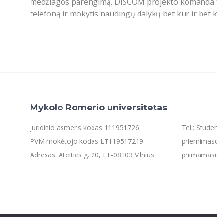
medžiagos parengimą. DISCOM projekto komanda taip pa
telefoną ir mokytis naudingų dalykų bet kur ir bet 
Mykolo Romerio universitetas
Juridinio asmens kodas 111951726
Tel.: Stud
PVM mokėtojo kodas LT119517219
priemimas@
Adresas: Ateities g. 20, LT-08303 Vilnius
priimamasi