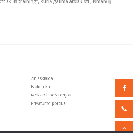
kills training“, kurią galima atsisiųsti į išmanųjį
Žiniasklaidai
Biblioteka
Mokslo laboratorijos
Privatumo politika