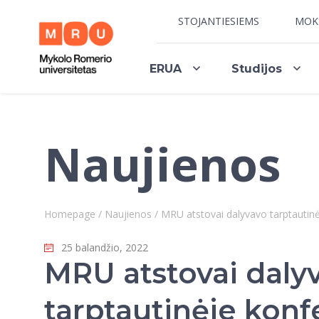
STOJANTIESIEMS
MOK
ERUA
Studijos
Naujienos
Homepage
/
Naujienos
/
MRU atstovai dalyvavo tarptautinėj
25 balandžio, 2022
MRU atstovai daly
tarptautinėje konf