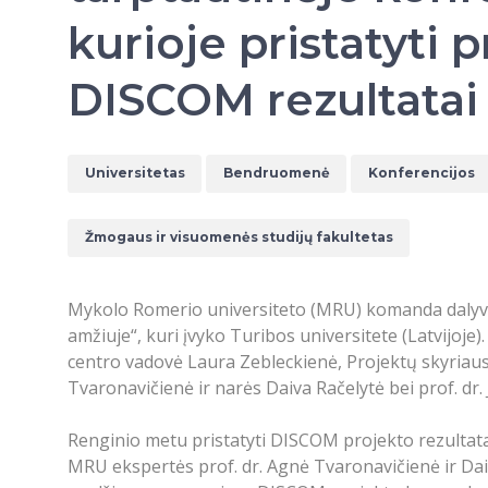
kurioje pristatyti 
DISCOM rezultatai
Universitetas
Bendruomenė
Konferencijos
Žmogaus ir visuomenės studijų fakultetas
Mykolo Romerio universiteto (MRU) komanda dalyvav
amžiuje“, kuri įvyko Turibos universitete (Latvijoj
centro vadovė Laura Zebleckienė, Projektų skyriau
Tvaronavičienė ir narės Daiva Račelytė bei prof. dr.
Renginio metu pristatyti DISCOM projekto rezultata
MRU ekspertės prof. dr. Agnė Tvaronavičienė ir Dai