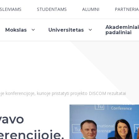
SLEIVIAMS
STUDENTAMS
ALUMNI
PARTNERI
Akademinia
Mokslas
Universitetas
padaliniai
e konferencijoje, kurioje pristatyti projekto DISCOM rezultatai
vavo
erencijoje,