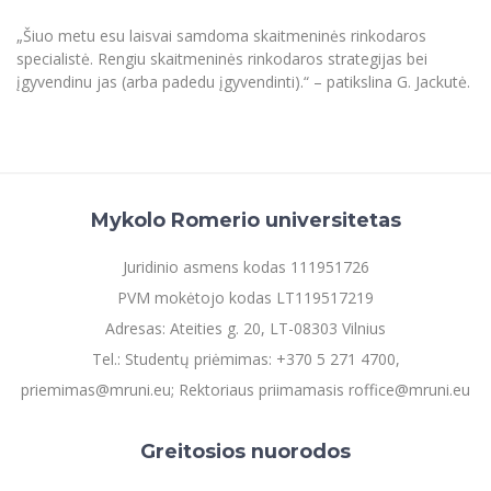
„Šiuo metu esu laisvai samdoma skaitmeninės rinkodaros
specialistė. Rengiu skaitmeninės rinkodaros strategijas bei
įgyvendinu jas (arba padedu įgyvendinti).“ – patikslina G. Jackutė.
Mykolo Romerio universitetas
Juridinio asmens kodas 111951726
PVM mokėtojo kodas LT119517219
Adresas: Ateities g. 20, LT-08303 Vilnius
Tel.: Studentų priėmimas: +370 5 271 4700,
priemimas@mruni.eu; Rektoriaus priimamasis roffice@mruni.eu
Greitosios nuorodos