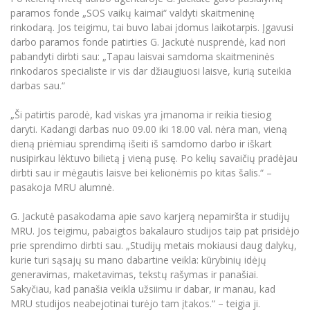
Informacinė sistema "Studijos"
paramos fonde „SOS vaikų kaimai“ valdyti skaitmeninę
Azijos centras
Vilniaus Karaliaus Sedžiongo institutas
Parama Ukrainai
rinkodarą. Jos teigimu, tai buvo labai įdomus laikotarpis. Įgavusi
Darbuotojų elektroninis paštas
darbo paramos fonde patirties G. Jackutė nusprendė, kad nori
Vilniaus Karaliaus Sedžiongo institutas
Frankofoniškų šalių studijų centras
Daugiafaktorinė autentifikacija universiteto
Civilinė sauga
pabandyti dirbti sau: „Tapau laisvai samdoma skaitmeninės
darbuotojams (MFA)
rinkodaros specialiste ir vis dar džiaugiuosi laisve, kurią suteikia
Frankofoniškų šalių studijų centras
Mokslininkų profiliai "CRIS"
Korupcijos prevencija
darbas sau.“
Bendruomenės gerovė
„Ši patirtis parodė, kad viskas yra įmanoma ir reikia tiesiog
Darbuotojų kvalifikacijos kėlimas
daryti. Kadangi darbas nuo 09.00 iki 18.00 val. nėra man, vieną
MRU norminių teisės aktų duomenų bazė
dieną priėmiau sprendimą išeiti iš samdomo darbo ir iškart
nusipirkau lėktuvo bilietą į vieną pusę. Po kelių savaičių pradėjau
Intranetas
dirbti sau ir mėgautis laisve bei kelionėmis po kitas šalis.“ –
eDVS
pasakoja MRU alumnė.
Microsoft Office 365
G. Jackutė pasakodama apie savo karjerą nepamiršta ir studijų
MRU mobilios programėlės
MRU. Jos teigimu, pabaigtos bakalauro studijos taip pat prisidėjo
Pagalbos sistema
prie sprendimo dirbti sau. „Studijų metais mokiausi daug dalykų,
Profesinė sąjunga
kurie turi sąsajų su mano dabartine veikla: kūrybinių idėjų
generavimas, maketavimas, tekstų rašymas ir panašiai.
Kontaktų paieška
Sakyčiau, kad panašia veikla užsiimu ir dabar, ir manau, kad
MRU studijos neabejotinai turėjo tam įtakos.“ – teigia ji.