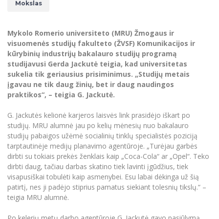
Renginių kalendorius
Universiteto teatras
Mokslas
Neformaliuoju ir (ar) savišvietos būdu įgytų
Erasmus+ mobilumas praktikoms (SMP)
Partnerystės
Emocinė gerovė
Mokslo laboratorijos
kompetencijų vertinimas ir pripažinimas
Veiklos dokumentai
Sūduvos akademija
Tinklalaidės
MRU pop vokalinis ansamblis (vadovas Artūras
Kitos galimybės
Azijos centras
Bakalauro studijos
Žmogaus, aplinkos ir technologijų (HET) siste
Novikas)
Mykolo Romerio universiteto (MRU) Žmogaus ir
Studijų organizavimas
Akademinė etika
visuomenės studijų fakulteto (ŽVSF) Komunikacijos ir
Magistrantūros studijos
Vilniaus Karaliaus Sedžiongo institutas
MRU merginų choras
Doktorantūra
kūrybinių industrijų bakalauro studijų programą
Darbas MRU
Vadovų MBA
studijavusi Gerda Jackutė teigia, kad universitetas
Frankofoniškų šalių studijų centras
Švietimo ir kultūros vadovų MPA
Projektai
sukelia tik geriausius prisiminimus. „Studijų metais
Universiteto simbolika
įgavau ne tik daug žinių, bet ir daug naudingos
Teisės LL.M.
Akademinė leidyba
praktikos“, – teigia G. Jackutė.
Atributika
Papildomosios studijos
Pedagogų rengimas
Mokymų LAB
G. Jackutės kelionė karjeros laisvės link prasidėjo iškart po
Naujienos
studijų. MRU alumnė jau po kelių mėnesių nuo bakalauro
Doktorantūros studijos
Mokslo naujienos
studijų pabaigos užėmė socialinių tinklų specialistės poziciją
Tarptautiškumas
Profesinės bakalauro studijos
Personalo valdymo centras
tarptautinėje medijų planavimo agentūroje. „Turėjau garbės
Kasmetiniai mokslo renginiai
dirbti su tokiais prekės ženklais kaip „Coca-Cola“ ar „Opel“. Teko
Studentams
Darnus vystymasis
Privačių interesų deklaravimas
dirbti daug, tačiau darbas skatino tiek lavinti įgūdžius, tiek
Informacija naujiems darbuotojams
Darbuotojams
Studentams
visapusiškai tobulėti kaip asmenybei. Esu labai dėkinga už šią
Privatumo politika
Studijų Moodle (studijų vykdymui)
patirtį, nes ji padėjo stiprius pamatus siekiant tolesnių tikslų.“ –
Darbuotojams
Partnerystės
teigia MRU alumnė.
Negalia ir individualieji poreikiai
Darbuotojų Moodle (kompetencijų tobulinimui)
Partnerystės
Studijų tvarkaraštis
Azijos centras
Viešai skelbiama informacija
Po kelerių metų darbo agentūroje G. Jackutė gavo pasiūlymą