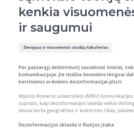
kenkia visuomenės
ir saugumui
Žmogaus ir visuomenės studijų fakultetas
Per pastarąjį dešimtmetį socialiniai tinklai, to
komunikacijoje. Jie leidžia žmonėms lengvai dal
kertinėmis erdvėmis dezinformacijai plisti.
Mykolo Romerio universiteto (MRU) Komunikacijos ins
suprasti, kaip dezinformacijos sklaida veikia skirt
laisvai kerta geografines ir kultūrines ribas, pasie
Dezinformacijos sklaida ir Rusijos įtaka