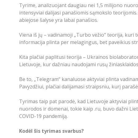
Tyrime, analizuojant daugiau nei 1,5 milijono nuoro
intensyviai dalijasi panašiomis sąmokslo teorijomis.
abiejose šalyse yra labai panašios.
Viena iš jų – vadinamoji „Turbo vėžio“ teorija, kuri
informacija plinta per melagingus, bet paveikius str
Kita plačiai paplitusi teorija – Ukrainos biolaborato
Lietuvoje, kur dažniau naudojami rusų žiniasklaidos 
Be to, „Telegram“ kanaluose aktyviai plinta vadinami
Pavyzdžiui, plačiai dalijamasi straipsniu, kurį para
Tyrimas taip pat parodė, kad Lietuvoje aktyviai pli
nuorodos ir domenai, tokie kaip .ru, buvo dažni Lie
COVID-19 pandemiją.
Kodėl šis tyrimas svarbus?