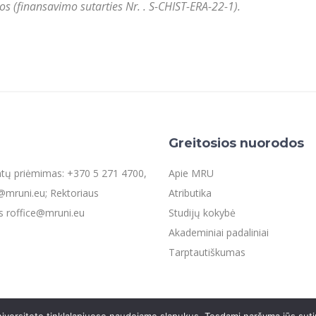
 (finansavimo sutarties Nr. . S-CHIST-ERA-22-1).
Greitosios nuorodos
entų priėmimas: +370 5 271 4700,
Apie MRU
mruni.eu; Rektoriaus
Atributika
s roffice@mruni.eu
Studijų kokybė
Akademiniai padaliniai
Tarptautiškumas