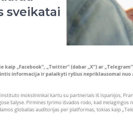
 sveikatai
kie kaip „Facebook“, „Twitter“ (dabar „X“) ar „Telegram“
intis informacija ir palaikyti ryšius nepriklausomai nuo
tituto mokslininkai kartu su partneriais iš Ispanijos, Pranc
ingose šalyse. Pirminės tyrimo išvados rodo, kad melagingos n
kdamos globalias auditorijas per platformas, tokias kaip „Te