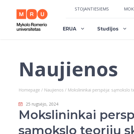
STOJANTIESIEMS
MOK
ERUA
Studijos
Naujienos
Homepage
/
Naujienos
/
Mokslininkai perspėja: sąmokslo t
25 rugsėjo, 2024
Mokslininkai persp
sąmokslo teorijų s