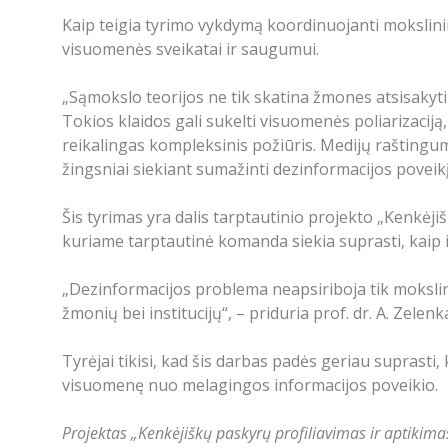
Kaip teigia tyrimo vykdymą koordinuojanti mokslinink
visuomenės sveikatai ir saugumui.
„Sąmokslo teorijos ne tik skatina žmones atsisakyti
Tokios klaidos gali sukelti visuomenės poliarizaciją,
reikalingas kompleksinis požiūris. Medijų raštingu
žingsniai siekiant sumažinti dezinformacijos poveikį
Šis tyrimas yra dalis tarptautinio projekto „Kenkėji
kuriame tarptautinė komanda siekia suprasti, kaip in
„Dezinformacijos problema neapsiriboja tik mokslin
žmonių bei institucijų“, – priduria prof. dr. A. Zelenk
Tyrėjai tikisi, kad šis darbas padės geriau suprasti
visuomenę nuo melagingos informacijos poveikio.
Projektas „Kenkėjiškų paskyrų profiliavimas ir aptikima