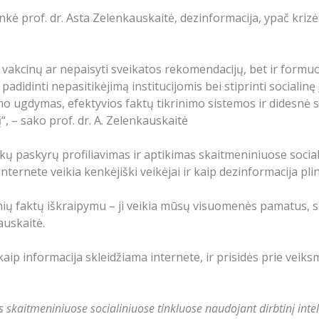
ė prof. dr. Asta Zelenkauskaitė, dezinformacija, ypač krizės
 vakcinų ar nepaisyti sveikatos rekomendacijų, bet ir formuo
 padidinti nepasitikėjimą institucijomis bei stiprinti sociali
mo ugdymas, efektyvios faktų tikrinimo sistemos ir didesnė 
“, – sako prof. dr. A. Zelenkauskaitė
škų paskyrų profiliavimas ir aptikimas skaitmeniniuose social
ternete veikia kenkėjiški veikėjai ir kaip dezinformacija plin
ių faktų iškraipymu – ji veikia mūsų visuomenės pamatus, sk
auskaitė.
, kaip informacija skleidžiama internete, ir prisidės prie ve
s skaitmeniniuose socialiniuose tinkluose naudojant dirbtinį int