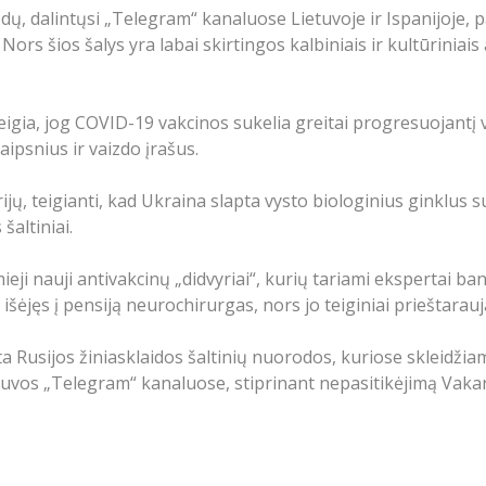
dų, dalintųsi „Telegram“ kanaluose Lietuvoje ir Ispanijoje, 
 Nors šios šalys yra labai skirtingos kalbiniais ir kultūrinia
 teigia, jog COVID-19 vakcinos sukelia greitai progresuojantį 
aipsnius ir vaizdo įrašus.
rijų, teigianti, kad Ukraina slapta vysto biologinius ginklus
šaltiniai.
eji nauji antivakcinų „didvyriai“, kurių tariami ekspertai ba
šė išėjęs į pensiją neurochirurgas, nors jo teiginiai prieštar
nta Rusijos žiniasklaidos šaltinių nuorodos, kuriose skleidž
tuvos „Telegram“ kanaluose, stiprinant nepasitikėjimą Vakarų