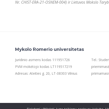
Nr. CHIST-ERA-21-OSNEM-004) ir Lietuvos Mokslo Tarybos
Mykolo Romerio universitetas
Juridinio asmens kodas 111951726
Tel.: Stud
PVM mokėtojo kodas LT119517219
priemimas@
Adresas: Ateities g. 20, LT-08303 Vilnius
priimamasi