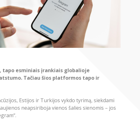
, tapo esminiais įrankiais globalioje
 atstumo. Tačiau šios platformos tapo ir
ūzijos, Estijos ir Turkijos vykdo tyrimą, siekdami
aujienos neapsiriboja vienos šalies sienomis – jos
legram“.