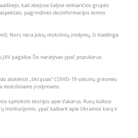
paaiškėjo, kad abejose šalyse veikiančios grupės
is aspektais, pagrindinės dezinformacijos temos
vėžį. Nors nėra jokių mokslinių įrodymų, ši klaidinga
 su JAV pagalba. Šis naratyvas ypač populiarus
ndo atskleisti „tikrąsias“ COVID-19 vakcinų grėsmes.
auja moksliniams įrodymams.
iamos sąmokslo teorijos apie Vakarus. Rusų kalbos
 institucijomis, ypač kalbant apie Ukrainos karą ir