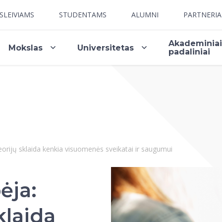
SLEIVIAMS
STUDENTAMS
ALUMNI
PARTNERI
Akademinia
Mokslas
Universitetas
padaliniai
eorijų sklaida kenkia visuomenės sveikatai ir saugumui
ėja:
klaida