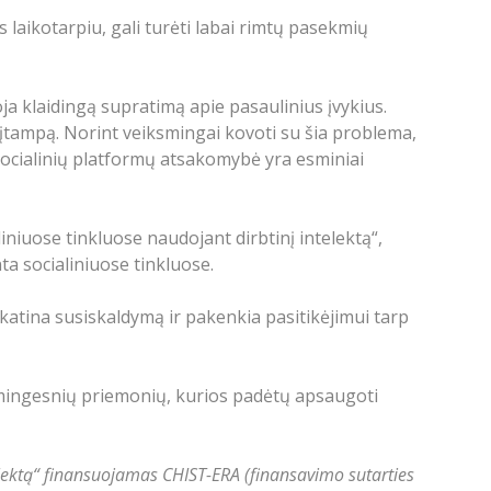
 laikotarpiu, gali turėti labai rimtų pasekmių
ja klaidingą supratimą apie pasaulinius įvykius.
nę įtampą. Norint veiksmingai kovoti su šia problema,
socialinių platformų atsakomybė yra esminiai
iniuose tinkluose naudojant dirbtinį intelektą“,
ta socialiniuose tinkluose.
atina susiskaldymą ir pakenkia pasitikėjimui tarp
iksmingesnių priemonių, kurios padėtų apsaugoti
elektą“ finansuojamas CHIST-ERA (finansavimo sutarties