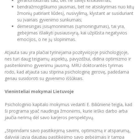
geranoriškumas sau, bet ne savęs kritikavimas;
Informacinė sistema "Studijos"
bendražmogiškumo jausmas, bet ne atsiskyrimas nuo kitų
Azijos centras
Vilniaus Karaliaus Sedžiongo institutas
Parama Ukrainai
žmonių patiriant liūdesį, nusivylimą, klystant ar susiduriant
Darbuotojų elektroninis paštas
su įvairiais gyvenimo sunkumais;
Vilniaus Karaliaus Sedžiongo institutas
Frankofoniškų šalių studijų centras
Daugiafaktorinė autentifikacija universiteto
Civilinė sauga
dėmesingas įsisąmoninimas (sąmoningumas), tai yra,
darbuotojams (MFA)
gebėjimas išlaikyti pusiausvyrą, kai užplūsta negatyvios
Frankofoniškų šalių studijų centras
Mokslininkų profiliai "CRIS"
Korupcijos prevencija
emocijos, o ne jų slopinimas.
Bendruomenės gerovė
Atjauta sau yra plačiai tyrinėjama pozityviojoje psichologijoje,
Darbuotojų kvalifikacijos kėlimas
nes turi daug teigiamų aspektų, pavyzdžiui, didina optimizmo ir
MRU norminių teisės aktų duomenų bazė
pasitenkinimo gyvenimu jausmą. MRU doktorantės tyrimas
rodo, kad atjauta sau stiprina psichologinę gerovę, padėdama
Intranetas
geriau susidoroti su gyvenimo iššūkiais.
eDVS
Microsoft Office 365
Vieninteliai mokymai Lietuvoje
MRU mobilios programėlės
Psichologinio kapitalo mokymus vedanti E. Biliūnienė teigia, kad
Pagalbos sistema
ši programa ypač naudinga žmonėms, kurie ieško darbo arba
Profesinė sąjunga
jaučia nerimą dėl savo karjeros perspektyvų.
Kontaktų paieška
„Stiprindami savo pasitikėjimą savimi, optimizmą ir atsparumą,
dalyviai įgyja daugiau pasitikėjimo savo gebėjimais ir tampa