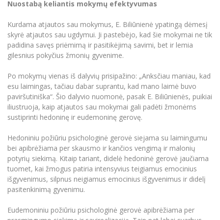
Nuostabą keliantis mokymų efektyvumas
Kurdama atjautos sau mokymus, E. Biliūnienė ypatingą dėmesį
skyrė atjautos sau ugdymui. Ji pastebėjo, kad šie mokymai ne tik
padidina savęs priėmimą ir pasitikėjimą savimi, bet ir lemia
gilesnius pokyčius žmonių gyvenime.
Po mokymų vienas iš dalyvių prisipažino: „Anksčiau maniau, kad
esu laimingas, tačiau dabar suprantu, kad mano laimė buvo
paviršutiniška“. Šio dalyvio nuomonė, pasak E. Biliūnienės, puikiai
iliustruoja, kaip atjautos sau mokymai gali padėti žmonėms
sustiprinti hedoninę ir eudemoninę gerovę.
Hedoniniu požiūriu psichologinė gerovė siejama su laimingumu
bei apibrėžiama per skausmo ir kančios vengimą ir malonių
potyrių siekimą. Kitaip tariant, didelė hedoninė gerovė jaučiama
tuomet, kai žmogus patiria intensyvius teigiamus emocinius
išgyvenimus, silpnus neigiamus emocinius išgyvenimus ir didelį
pasitenkinimą gyvenimu.
Eudemoniniu požiūriu psichologinė gerovė apibrėžiama per