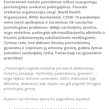
Renginių kalendorius
Pastaraisiais metais pastebimas ryškus suaugusiųjų
Universiteto teatras
Neformaliuoju ir (ar) savišvietos būdu įgytų
Erasmus+ mobilumas praktikoms (SMP)
Partnerystės
Emocinė gerovė
Mokslo laboratorijos
psichologinės sveikatos pablogėjimas. Pasaulio
kompetencijų vertinimas ir pripažinimas
Veiklos dokumentai
Sūduvos akademija
Tinklalaidės
MRU pop vokalinis ansamblis (vadovas Artūras
sveikatos organizacijos (angl. World Health
Kitos galimybės
Azijos centras
Bakalauro studijos
Žmogaus, aplinkos ir technologijų (HET) siste
Novikas)
Studijų organizavimas
Organization, WHO) duomenimis, COVID-19 pandemijos
Akademinė etika
metu įvesti apribojimai ir karantinas tik sustiprino
Magistrantūros studijos
Vilniaus Karaliaus Sedžiongo institutas
MRU merginų choras
Doktorantūra
psichologines problemas: didėjo savižudybių skaičius,
Darbas MRU
Vadovų MBA
augo nedarbas, padaugėjo piktnaudžiaujančių alkoholiu ir
Frankofoniškų šalių studijų centras
Švietimo ir kultūros vadovų MPA
Projektai
kitomis priklausomybę sukeliančiomis medžiagomis.
Universiteto simbolika
Tyrimai rodo, kad didinant žmonių pasitenkinimą
Teisės LL.M.
Akademinė leidyba
gyvenimu ir stiprinant jų emocinę gerovę, galima žymiai
Atributika
Papildomosios studijos
sumažinti savižudybių riziką. Tačiau kaip tai įgyvendinti
Pedagogų rengimas
Mokymų LAB
praktiškai?
Naujienos
Doktorantūros studijos
Mokslo naujienos
Tarptautiškumas
„Psichologinio kapitalo mokymai yra vieni iš efektyviausių
Profesinės bakalauro studijos
Personalo valdymo centras
mokymų pasaulyje, stiprinantys pasitenkinimą gyvenimu“, –
Kasmetiniai mokslo renginiai
Studentams
Darnus vystymasis
teigia Mykolo Romerio universiteto (MRU) doktorantė Eglė
Privačių interesų deklaravimas
Biliūnienė, analizavusi, kaip atjauta sau gali pagerinti žmogaus
Informacija naujiems darbuotojams
Darbuotojams
Studentams
Privatumo politika
psichologinę gerovę.
Studijų Moodle (studijų vykdymui)
Darbuotojams
Partnerystės
Negalia ir individualieji poreikiai
Atjautos sau terminas apima tris pagrindinius aspektus:
Darbuotojų Moodle (kompetencijų tobulinimui)
Partnerystės
Studijų tvarkaraštis
Azijos centras
Viešai skelbiama informacija