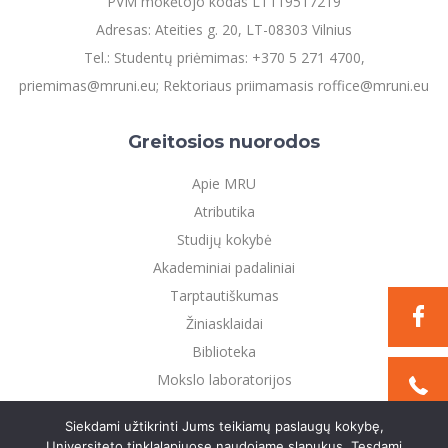
PVM mokėtojo kodas LT119517219
Adresas: Ateities g. 20, LT-08303 Vilnius
Tel.: Studentų priėmimas: +370 5 271 4700,
priemimas@mruni.eu; Rektoriaus priimamasis roffice@mruni.eu
Greitosios nuorodos
Apie MRU
Atributika
Studijų kokybė
Akademiniai padaliniai
Tarptautiškumas
Žiniasklaidai
Biblioteka
Mokslo laboratorijos
Privatumo politika
Siekdami užtikrinti Jums teikiamų paslaugų kokybę,
Universiteto tinklalapiuose naudojame slapukus. Tęsdami