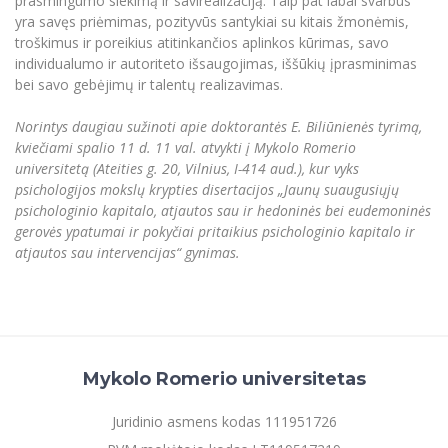
prasmingumo siekimą ir savirealizaciją. Taip pat labai svarbus
yra savęs priėmimas, pozityvūs santykiai su kitais žmonėmis,
troškimus ir poreikius atitinkančios aplinkos kūrimas, savo
individualumo ir autoriteto išsaugojimas, iššūkių įprasminimas
bei savo gebėjimų ir talentų realizavimas.
Norintys daugiau sužinoti apie doktorantės E. Biliūnienės tyrimą,
kviečiami spalio 11 d. 11 val. atvykti į Mykolo Romerio
universitetą (Ateities g. 20, Vilnius, I-414 aud.), kur vyks
psichologijos mokslų krypties disertacijos „Jaunų suaugusiųjų
psichologinio kapitalo, atjautos sau ir hedoninės bei eudemoninės
gerovės ypatumai ir pokyčiai pritaikius psichologinio kapitalo ir
atjautos sau intervencijas“ gynimas.
Mykolo Romerio universitetas
Juridinio asmens kodas 111951726