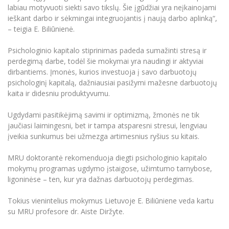
labiau motyvuoti siekti savo tikslų. Šie įgūdžiai yra neįkainojami
ieškant darbo ir sėkmingai integruojantis į naują darbo aplinką“,
– teigia E. Biliūnienė.
Psichologinio kapitalo stiprinimas padeda sumažinti stresą ir
perdegimą darbe, todėl šie mokymai yra naudingi ir aktyviai
dirbantiems. Įmonės, kurios investuoja į savo darbuotojų
psichologinį kapitalą, dažniausiai pasižymi mažesne darbuotojų
kaita ir didesniu produktyvumu.
Ugdydami pasitikėjimą savimi ir optimizmą, žmonės ne tik
jaučiasi laimingesni, bet ir tampa atsparesni stresui, lengviau
įveikia sunkumus bei užmezga artimesnius ryšius su kitais.
MRU doktorantė rekomenduoja diegti psichologinio kapitalo
mokymų programas ugdymo įstaigose, užimtumo tarnybose,
ligoninėse – ten, kur yra dažnas darbuotojų perdegimas.
Tokius vienintelius mokymus Lietuvoje E. Biliūniene veda kartu
su MRU profesore dr. Aiste Diržyte.