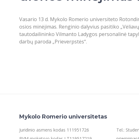
Vasario 13 d. Mykolo Romerio universiteto Rotondin
osios minėjimas. Renginio dalyvius pasitiko „Vėliavų
tautodailininko Vilmanto Ladygos personalinė tapy
darbų paroda „Prieverpstės“.
Mykolo Romerio universitetas
Juridinio asmens kodas 111951726
Tel.: Stud
PVM mokėtojo kodas LT119517219
priemimas@