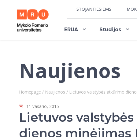
STOJANTIESIEMS
MOK
ERUA
Studijos
Naujienos
Homepage
/
Naujienos
/
Lietuvos valstybės atkūrimo die
11 vasario, 2015
Lietuvos valstybės
dienos minėjimas