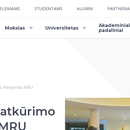
SLEIVIAMS
STUDENTAMS
ALUMNI
PARTNERI
Akademinia
Mokslas
Universitetas
padaliniai
nos minėjimas MRU
 atkūrimo
 MRU