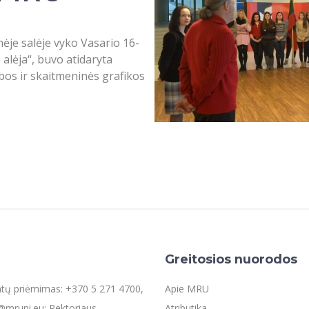
ėje salėje vyko Vasario 16-
 alėja“, buvo atidaryta
bos ir skaitmeninės grafikos
Greitosios nuorodos
entų priėmimas: +370 5 271 4700,
Apie MRU
mruni.eu; Rektoriaus
Atributika