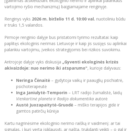
įgalinimas atskleidžiant ekologinio nerimo ir aplinkai palankaus
Renginių kalendorius
Universiteto teatras
Neformaliuoju ir (ar) savišvietos būdu įgytų
Erasmus+ mobilumas praktikoms (SMP)
Partnerystės
Emocinė gerovė
vartojimo ryšio mechanizmą) baigiamajame renginyje.
Mokslo laboratorijos
kompetencijų vertinimas ir pripažinimas
Veiklos dokumentai
Sūduvos akademija
Tinklalaidės
MRU pop vokalinis ansamblis (vadovas Artūras
Kitos galimybės
Azijos centras
Bakalauro studijos
Renginys vyks
2026 m. birželio 11 d. 10:00 val.
nuotoliniu būdu
Žmogaus, aplinkos ir technologijų (HET) siste
Novikas)
Studijų organizavimas
Akademinė etika
ir truks 1,5 valandos.
Magistrantūros studijos
Vilniaus Karaliaus Sedžiongo institutas
MRU merginų choras
Doktorantūra
Darbas MRU
Vadovų MBA
Pirmoje renginio dalyje bus pristatomi tyrimo rezultatai: kaip
Frankofoniškų šalių studijų centras
Švietimo ir kultūros vadovų MPA
paplitęs ekologinis nerimas Lietuvoje ir kaip jis susijęs su aplinkai
Projektai
Universiteto simbolika
palankiu vartojimu, įveikos strategijomis bei rizikos suvokimu.
Teisės LL.M.
Akademinė leidyba
Atributika
Papildomosios studijos
Antrojoje dalyje vyks diskusija
„Gyventi ekologinės krizės
Pedagogų rengimas
Mokymų LAB
akivaizdoje: nuo nerimo iki atsparumo"
, kurioje dalyvaus:
Naujienos
Doktorantūros studijos
Mokslo naujienos
Neringa Čėnaitė
– gydytoja vaikų ir paauglių psichiatrė,
Tarptautiškumas
Profesinės bakalauro studijos
psichoterapeutė
Personalo valdymo centras
Kasmetiniai mokslo renginiai
Inga Janiulytė-Temporin
– LRT radijo žurnalistė, laidų
Studentams
Darnus vystymasis
Privačių interesų deklaravimas
Vienkartinė planeta
ir
Radijo dokumentika
autorė
Informacija naujiems darbuotojams
Austė Juozapaitytė-Gruodė
– miško terapijos gidė ir
Darbuotojams
Studentams
Privatumo politika
gamtos patirčių kūrėja
Studijų Moodle (studijų vykdymui)
Darbuotojams
Partnerystės
Negalia ir individualieji poreikiai
Darbuotojų Moodle (kompetencijų tobulinimui)
Kartu nagrinėsime ekologinio nerimo raišką ir vaidmenį: ar tai
Partnerystės
Studijų tvarkaraštis
Azijos centras
signalas, į kurį verta įsiklausyti, ar našta, trukdanti veikti – o gal ir
Viešai skelbiama informacija