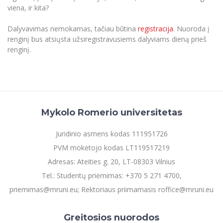
viena, ir kita?
Informacinė sistema "Studijos"
Azijos centras
Vilniaus Karaliaus Sedžiongo institutas
Parama Ukrainai
Darbuotojų elektroninis paštas
Dalyvavimas nemokamas, tačiau būtina
registracija
. Nuoroda į
Vilniaus Karaliaus Sedžiongo institutas
Frankofoniškų šalių studijų centras
Daugiafaktorinė autentifikacija universiteto
renginį bus atsiųsta užsiregistravusiems dalyviams dieną prieš
Civilinė sauga
darbuotojams (MFA)
renginį.
Frankofoniškų šalių studijų centras
Mokslininkų profiliai "CRIS"
Korupcijos prevencija
Bendruomenės gerovė
Darbuotojų kvalifikacijos kėlimas
MRU norminių teisės aktų duomenų bazė
Mykolo Romerio universitetas
Intranetas
eDVS
Juridinio asmens kodas 111951726
Microsoft Office 365
PVM mokėtojo kodas LT119517219
MRU mobilios programėlės
Adresas: Ateities g. 20, LT-08303 Vilnius
Pagalbos sistema
Tel.: Studentų priėmimas: +370 5 271 4700,
Profesinė sąjunga
priemimas@mruni.eu; Rektoriaus priimamasis roffice@mruni.eu
Kontaktų paieška
Greitosios nuorodos