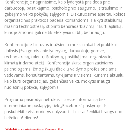
Konferencijoje nagrinėsime, kaip lyderystė prisideda prie
Informacinė sistema "Studijos"
darbuotojų pasitikėjimo, psichologinio saugumo, įsitraukimo ir
Azijos centras
Vilniaus Karaliaus Sedžiongo institutas
Parama Ukrainai
Darbuotojų elektroninis paštas
gebėjimo veikti pokyčių sąlygomis. Diskutuosime apie tai, kokios
Vilniaus Karaliaus Sedžiongo institutas
organizacinės praktikos padeda komandoms išlaikyti stabilumą,
Frankofoniškų šalių studijų centras
Daugiafaktorinė autentifikacija universiteto
Civilinė sauga
mažinti technostresą, stiprinti bendradarbiavimą ir kurti aplinką,
darbuotojams (MFA)
Frankofoniškų šalių studijų centras
kurioje žmonės gali ne tik efektyviai dirbti, bet ir augti.
Mokslininkų profiliai "CRIS"
Korupcijos prevencija
Bendruomenės gerovė
Konferencijoje Lietuvos ir užsienio mokslininkai bei praktikai
dalinsis įžvalgomis apie lyderystę, darbuotojų gerovę,
Darbuotojų kvalifikacijos kėlimas
technostresą, talentų išlaikymą, pasitikėjimą, organizacinį
MRU norminių teisės aktų duomenų bazė
klimatą ir darbo ateitį. Konferencija skirta organizaciniams
Intranetas
psichologams, žmogiškųjų išteklių valdymo profesionalams,
vadovams, konsultantams, tyrėjams ir visiems, kuriems aktualu,
eDVS
kaip kurti organizacijas, gebančias veikti, mokytis ir augti
Microsoft Office 365
nuolatinių pokyčių sąlygomis.
MRU mobilios programėlės
Programa pasirodys netrukus – sekite informaciją tiek
Pagalbos sistema
internetiniame puslapyje, tiek „Facebook“ paskyroje. Ir
Profesinė sąjunga
paskubėkite visi, norintys dalyvauti – bilietai ženkliai brangs nuo
Kontaktų paieška
birželio 16 dienos!
Pildykite registracijos formą čia.