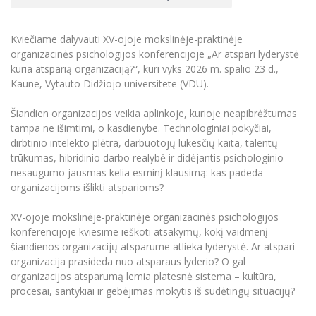
Renginių kalendorius
Universiteto teatras
Neformaliuoju ir (ar) savišvietos būdu įgytų
Erasmus+ mobilumas praktikoms (SMP)
Partnerystės
Emocinė gerovė
Mokslo laboratorijos
kompetencijų vertinimas ir pripažinimas
Veiklos dokumentai
Sūduvos akademija
Tinklalaidės
MRU pop vokalinis ansamblis (vadovas Artūras
Kitos galimybės
Azijos centras
Kviečiame dalyvauti XV-ojoje mokslinėje-praktinėje
Bakalauro studijos
Žmogaus, aplinkos ir technologijų (HET) siste
Novikas)
Studijų organizavimas
Akademinė etika
organizacinės psichologijos konferencijoje „Ar atspari lyderystė
Magistrantūros studijos
Vilniaus Karaliaus Sedžiongo institutas
kuria atsparią organizaciją?“, kuri vyks 2026 m. spalio 23 d.,
MRU merginų choras
Doktorantūra
Darbas MRU
Kaune, Vytauto Didžiojo universitete (VDU).
Vadovų MBA
Frankofoniškų šalių studijų centras
Švietimo ir kultūros vadovų MPA
Projektai
Universiteto simbolika
Šiandien organizacijos veikia aplinkoje, kurioje neapibrėžtumas
Teisės LL.M.
tampa ne išimtimi, o kasdienybe. Technologiniai pokyčiai,
Akademinė leidyba
Atributika
dirbtinio intelekto plėtra, darbuotojų lūkesčių kaita, talentų
Papildomosios studijos
trūkumas, hibridinio darbo realybė ir didėjantis psichologinio
Pedagogų rengimas
Mokymų LAB
Naujienos
nesaugumo jausmas kelia esminį klausimą: kas padeda
Doktorantūros studijos
organizacijoms išlikti atsparioms?
Mokslo naujienos
Tarptautiškumas
Profesinės bakalauro studijos
Personalo valdymo centras
XV-ojoje mokslinėje-praktinėje organizacinės psichologijos
Kasmetiniai mokslo renginiai
Studentams
Darnus vystymasis
Privačių interesų deklaravimas
konferencijoje kviesime ieškoti atsakymų, kokį vaidmenį
šiandienos organizacijų atsparume atlieka lyderystė. Ar atspari
Informacija naujiems darbuotojams
Darbuotojams
Studentams
Privatumo politika
organizacija prasideda nuo atsparaus lyderio? O gal
Studijų Moodle (studijų vykdymui)
organizacijos atsparumą lemia platesnė sistema – kultūra,
Darbuotojams
Partnerystės
Negalia ir individualieji poreikiai
Darbuotojų Moodle (kompetencijų tobulinimui)
procesai, santykiai ir gebėjimas mokytis iš sudėtingų situacijų?
Partnerystės
Studijų tvarkaraštis
Azijos centras
Viešai skelbiama informacija