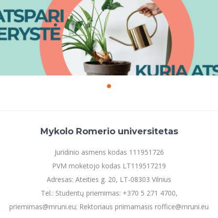
Mykolo Romerio universitetas
Juridinio asmens kodas 111951726
PVM mokėtojo kodas LT119517219
Adresas: Ateities g. 20, LT-08303 Vilnius
Tel.: Studentų priėmimas: +370 5 271 4700,
priemimas@mruni.eu; Rektoriaus priimamasis roffice@mruni.eu